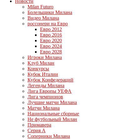
Новости
Milan Futuro
Болельщики Милана
Видео Милана
россонери на Евро
Евро 2012
Евро 2016
Евро 2020
Евро 2024
Евро 2028
Игроки Милана
Клуб Милан
Конкурсы
Кубок Италии
Кубок Конфедераций
Легенды Милана
Лига Европы УЕФА
Лига чемпионов
Лучшие матчи Милана
Матчи Милана
Национальные сборные
Не футбольный Милан
Примавера
Серия А
Соперники Милана