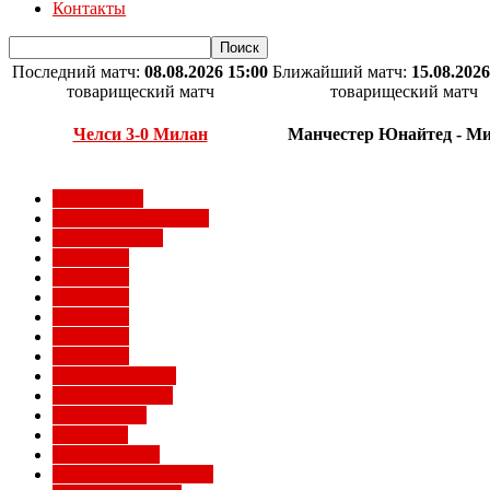
Контакты
Последний матч:
08.08.2026 15:00
Ближайший матч:
15.08.2026
товарищеский матч
товарищеский матч
Челси 3-0 Милан
Манчестер Юнайтед - М
Milan Futuro
Болельщики Милана
Видео Милана
Евро 2012
Евро 2016
Евро 2020
Евро 2024
Евро 2028
Евро 2032
Женский Милан
Игроки Милана
Клуб Милан
Конкурсы
Кубок Италии
Кубок Конфедераций