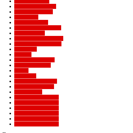
Легенды Милана
Лига Европы УЕФА
Лига конференций
Лига наций
Лига чемпионов
Лучшие матчи Милана
Матчи Милана
Национальные сборные
Не футбольный Милан
Примавера
Серия А
Соперники Милана
Ставки на футбол
Статьи
Суперлига
Товарищеские матчи
Трансферы Милана
Фото Милана
Чемпионат мира 2010
Чемпионат мира 2014
Чемпионат мира 2018
Чемпионат мира 2022
Чемпионат мира 2026
Чемпионат мира 2030