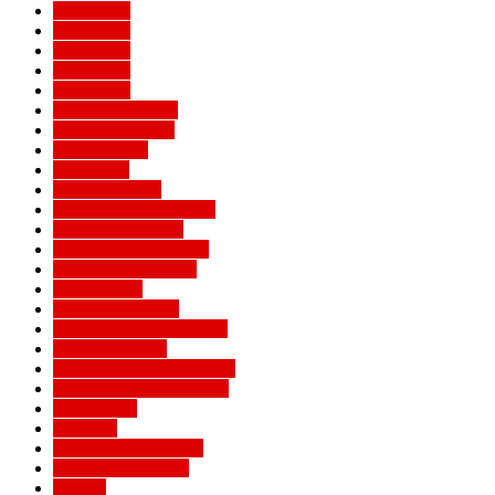
Евро 2016
Евро 2020
Евро 2024
Евро 2028
Евро 2032
Женский Милан
Игроки Милана
Клуб Милан
Конкурсы
Кубок Италии
Кубок Конфедераций
Легенды Милана
Лига Европы УЕФА
Лига конференций
Лига наций
Лига чемпионов
Лучшие матчи Милана
Матчи Милана
Национальные сборные
Не футбольный Милан
Примавера
Серия А
Соперники Милана
Ставки на футбол
Статьи