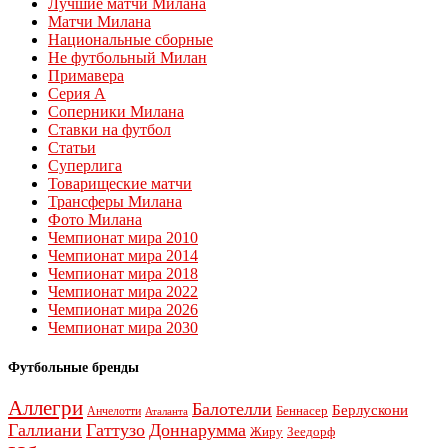
Лучшие матчи Милана
Матчи Милана
Национальные сборные
Не футбольный Милан
Примавера
Серия А
Соперники Милана
Ставки на футбол
Статьи
Суперлига
Товарищеские матчи
Трансферы Милана
Фото Милана
Чемпионат мира 2010
Чемпионат мира 2014
Чемпионат мира 2018
Чемпионат мира 2022
Чемпионат мира 2026
Чемпионат мира 2030
Футбольные бренды
Аллегри
Балотелли
Берлускони
Беннасер
Анчелотти
Аталанта
Галлиани
Гаттузо
Доннарумма
Жиру
Зеедорф