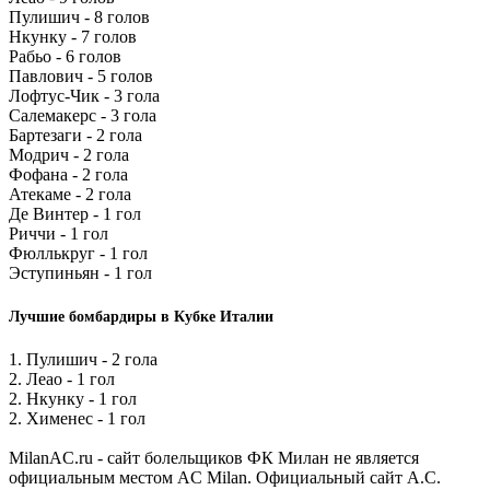
Пулишич - 8 голов
Нкунку - 7 голов
Рабьо - 6 голов
Павлович - 5 голов
Лофтус-Чик - 3 гола
Салемакерс - 3 гола
Бартезаги - 2 гола
Модрич - 2 гола
Фофана - 2 гола
Атекаме - 2 гола
Де Винтер - 1 гол
Риччи - 1 гол
Фюллькруг - 1 гол
Эступиньян - 1 гол
Лучшие бомбардиры в Кубке Италии
1. Пулишич - 2 гола
2. Леао - 1 гол
2. Нкунку - 1 гол
2. Хименес - 1 гол
MilanAC.ru - сайт болельщиков ФК Милан не является
официальным местом AC Milan. Официальный сайт A.C.