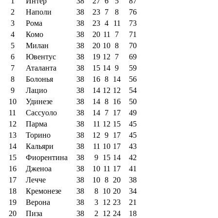
1
Интер
38
27
6
5
87
2
Наполи
38
23
7
8
76
3
Рома
38
23
4
11
73
4
Комо
38
20
11
7
71
5
Милан
38
20
10
8
70
6
Ювентус
38
19
12
7
69
7
Аталанта
38
15
14
9
59
8
Болонья
38
16
8
14
56
9
Лацио
38
14
12
12
54
10
Удинезе
38
14
8
16
50
11
Сассуоло
38
14
7
17
49
12
Парма
38
11
12
15
45
13
Торино
38
12
9
17
45
14
Кальяри
38
11
10
17
43
15
Фиорентина
38
9
15
14
42
16
Дженоа
38
10
11
17
41
17
Лечче
38
10
8
20
38
18
Кремонезе
38
8
10
20
34
19
Верона
38
3
12
23
21
20
Пиза
38
2
12
24
18