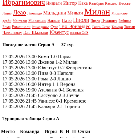
Ибрагимович
Интер
Кака
Индзаги
Кессье
Калабрия
Кассано
Милан
Леао
Мальдини
Меньян
Леонардо
Лацио
Миланское
Пиоли
Пато
Наполи
Монтоливо
Пулишич
Монтелла
Пирло
дерби
Робиньо
Тео Эрнандес
Рома
Романьоли
Сусо
Тонали
Роналдиньо
Тиаго Силва
Томори
Ювентус
Эль-Шаарави
Чалханоглу
оценки GdS
Последние матчи Серии А — 37 тур
17.05.2026|13:00 Комо 1-0 Парма
17.05.2026|13:00 Дженоа 1-2 Милан
17.05.2026|13:00 Ювентус 0-2 Фиорентина
17.05.2026|13:00 Пиза 0-3 Наполи
17.05.2026|13:00 Рома 2-0 Лацио
17.05.2026|16:00 Интер 1-1 Верона
17.05.2026|19:00 Аталанта 0-1 Болонья
17.05.2026|21:45 Сассуоло 2-3 Лечче
17.05.2026|21:45 Удинезе 0-1 Кремонезе
17.05.2026|21:45 Кальяри 2-1 Торино
Турнирная таблица Серии А
Место
Команда
Игры
В
Н
П
Очки