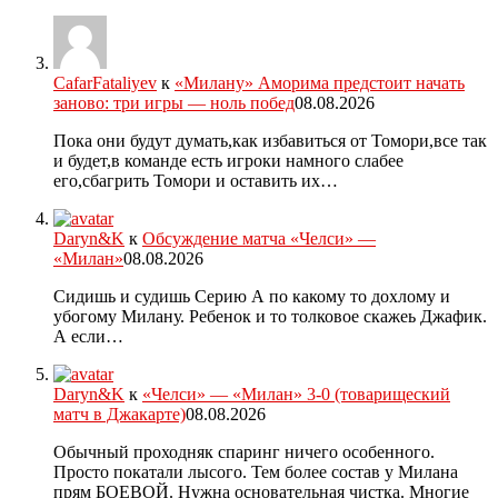
CafarFataliyev
к
«Милану» Аморима предстоит начать
заново: три игры — ноль побед
08.08.2026
Пока они будут думать,как избавиться от Томори,все так
и будет,в команде есть игроки намного слабее
его,сбагрить Томори и оставить их…
Daryn&K
к
Обсуждение матча «Челси» —
«Милан»
08.08.2026
Сидишь и судишь Серию А по какому то дохлому и
убогому Милану. Ребенок и то толковое скажеь Джафик.
А если…
Daryn&K
к
«Челси» — «Милан» 3-0 (товарищеский
матч в Джакарте)
08.08.2026
Обычный проходняк спаринг ничего особенного.
Просто покатали лысого. Тем более состав у Милана
прям БОЕВОЙ. Нужна основательная чистка. Многие