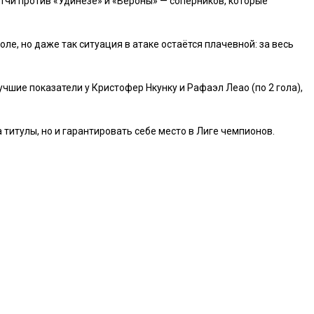
тчи против «Удинезе» и «Вероны» — соперников, которые
е, но даже так ситуация в атаке остаётся плачевной: за весь
Лучшие показатели у Кристофер Нкунку и Рафаэл Леао (по 2 гола),
 титулы, но и гарантировать себе место в Лиге чемпионов.