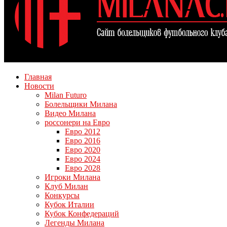
Главная
Новости
Milan Futuro
Болельщики Милана
Видео Милана
россонери на Евро
Евро 2012
Евро 2016
Евро 2020
Евро 2024
Евро 2028
Игроки Милана
Клуб Милан
Конкурсы
Кубок Италии
Кубок Конфедераций
Легенды Милана