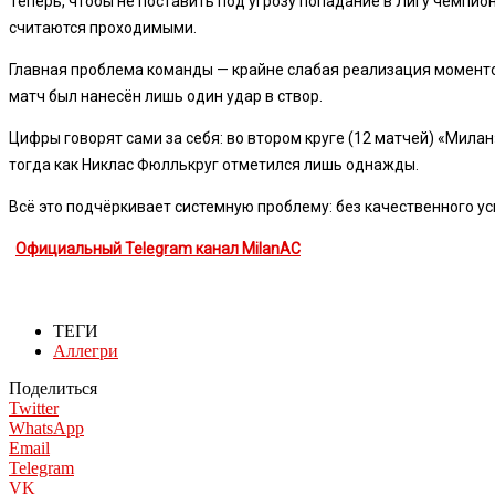
Теперь, чтобы не поставить под угрозу попадание в Лигу чемпи
считаются проходимыми.
Главная проблема команды — крайне слабая реализация моментов.
матч был нанесён лишь один удар в створ.
Цифры говорят сами за себя: во втором круге (12 матчей) «Милан»
тогда как Никлас Фюллькруг отметился лишь однажды.
Всё это подчёркивает системную проблему: без качественного ус
Официальный Telegram канал MilanAC
ТЕГИ
Аллегри
Поделиться
Twitter
WhatsApp
Email
Telegram
VK