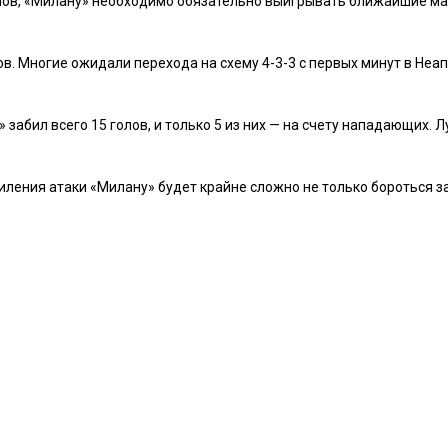
онов, «Милану» необходимо обязательно выигрывать ближайшие ма
 Многие ожидали перехода на схему 4-3-3 с первых минут в Неапол
 забил всего 15 голов, и только 5 из них — на счету нападающих. 
иления атаки «Милану» будет крайне сложно не только бороться за