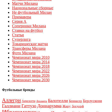
Матчи Милана
Национальные сборные
Не футбольный Милан
Примавера
Серия А
Соперники Милана
Ставки на футбол
Статьи
Суперлига
Товарищеские матчи
Трансферы Милана
Фото Милана
Чемпионат мира 2010
Чемпионат мира 2014
Чемпионат мира 2018
Чемпионат мира 2022
Чемпионат мира 2026
Чемпионат мира 2030
Футбольные бренды
Аллегри
Балотелли
Берлускони
Беннасер
Анчелотти
Аталанта
Галлиани
Гаттузо
Доннарумма
Жиру
Зеедорф
Ибрагимович