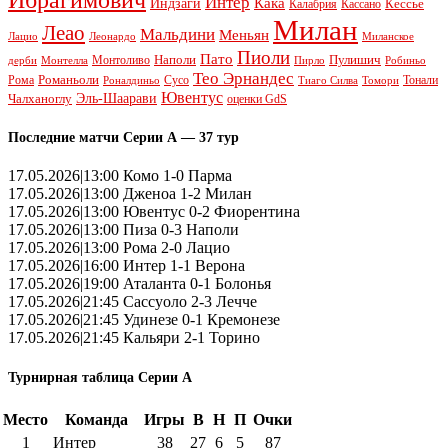
Интер
Кака
Индзаги
Кессье
Калабрия
Кассано
Милан
Леао
Мальдини
Меньян
Леонардо
Лацио
Миланское
Пиоли
Пато
Наполи
Монтоливо
Пулишич
Монтелла
Пирло
дерби
Робиньо
Тео Эрнандес
Рома
Романьоли
Сусо
Тонали
Роналдиньо
Тиаго Силва
Томори
Ювентус
Эль-Шаарави
Чалханоглу
оценки GdS
Последние матчи Серии А — 37 тур
17.05.2026|13:00 Комо 1-0 Парма
17.05.2026|13:00 Дженоа 1-2 Милан
17.05.2026|13:00 Ювентус 0-2 Фиорентина
17.05.2026|13:00 Пиза 0-3 Наполи
17.05.2026|13:00 Рома 2-0 Лацио
17.05.2026|16:00 Интер 1-1 Верона
17.05.2026|19:00 Аталанта 0-1 Болонья
17.05.2026|21:45 Сассуоло 2-3 Лечче
17.05.2026|21:45 Удинезе 0-1 Кремонезе
17.05.2026|21:45 Кальяри 2-1 Торино
Турнирная таблица Серии А
Место
Команда
Игры
В
Н
П
Очки
1
Интер
38
27
6
5
87