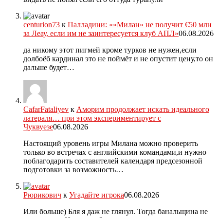
centurion73
к
Палладини: «»Милан» не получит €50 млн
за Леау, если им не заинтересуется клуб АПЛ»
06.08.2026
да никому этот пигмей кроме турков не нужен,если
долбоёб кардинал это не поймёт и не опустит цену,то он
дальше будет…
CafarFataliyev
к
Аморим продолжает искать идеального
латераля… при этом экспериментирует с
Чуквуезе
06.08.2026
Настоящий уровень игры Милана можно проверить
только во встречах с английскими командами,и нужно
поблагодарить составителей календаря предсезонной
подготовки за возможность…
Рюрикович
к
Угадайте игрока
06.08.2026
Или больше) Бля я даж не глянул. Тогда банальщина не