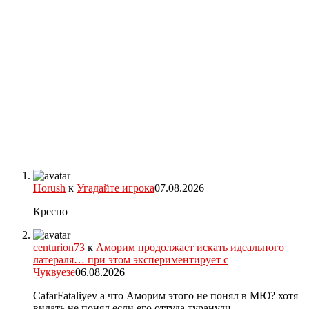
Horush
к
Угадайте игрока
07.08.2026
Креспо
centurion73
к
Аморим продолжает искать идеального
латераля… при этом экспериментирует с
Чуквуезе
06.08.2026
CafarFataliyev а что Аморим этого не понял в МЮ? хотя
видать не понял если его оттуда туранули