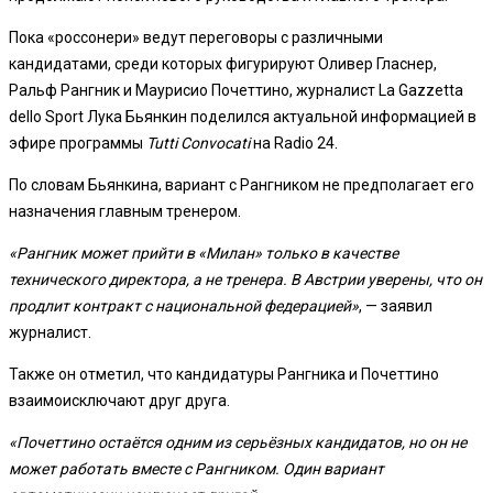
Пока «россонери» ведут переговоры с различными
кандидатами, среди которых фигурируют Оливер Гласнер,
Ральф Рангник и Маурисио Почеттино, журналист La Gazzetta
dello Sport Лука Бьянкин поделился актуальной информацией в
эфире программы
Tutti Convocati
на Radio 24.
По словам Бьянкина, вариант с Рангником не предполагает его
назначения главным тренером.
«Рангник может прийти в «Милан» только в качестве
технического директора, а не тренера. В Австрии уверены, что он
продлит контракт с национальной федерацией»
, — заявил
журналист.
Также он отметил, что кандидатуры Рангника и Почеттино
взаимоисключают друг друга.
«Почеттино остаётся одним из серьёзных кандидатов, но он не
может работать вместе с Рангником. Один вариант