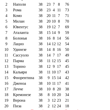
2
Наполи
38
23
7
8
76
3
Рома
38
23
4
11
73
4
Комо
38
20
11
7
71
5
Милан
38
20
10
8
70
6
Ювентус
38
19
12
7
69
7
Аталанта
38
15
14
9
59
8
Болонья
38
16
8
14
56
9
Лацио
38
14
12
12
54
10
Удинезе
38
14
8
16
50
11
Сассуоло
38
14
7
17
49
12
Парма
38
11
12
15
45
13
Торино
38
12
9
17
45
14
Кальяри
38
11
10
17
43
15
Фиорентина
38
9
15
14
42
16
Дженоа
38
10
11
17
41
17
Лечче
38
10
8
20
38
18
Кремонезе
38
8
10
20
34
19
Верона
38
3
12
23
21
20
Пиза
38
2
12
24
18