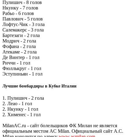
Пулишич - 8 голов
Нкунку - 7 голов
Рабьо - 6 голов
Павлович - 5 голов
Лофтус-Чик - 3 гола
Салемакерс - 3 гола
Бартезаги - 2 гола
Модрич - 2 гола
Фофана - 2 гола
Атекаме - 2 гола
Де Винтер - 1 гол
Риччи - 1 гол
Фюллькруг - 1 гол
Эступиньян - 1 гол
Лучшие бомбардиры в Кубке Италии
1. Пулишич - 2 гола
2. Леао - 1 гол
2. Нкунку - 1 гол
2. Хименес - 1 гол
MilanAC.ru - сайт болельщиков ФК Милан не является
официальным местом AC Milan. Официальный сайт A.C.
Milan находится по адресу
www.acmilan.com