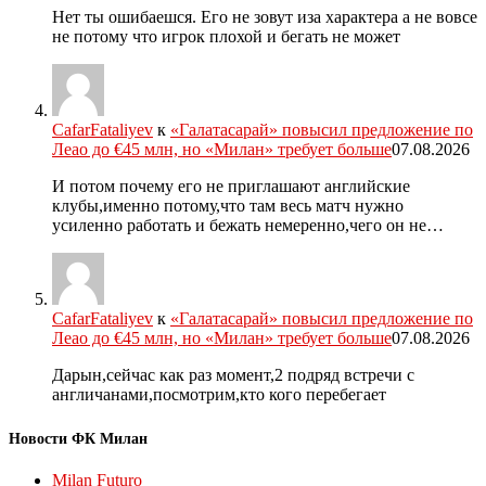
Нет ты ошибаешся. Его не зовут иза характера а не вовсе
не потому что игрок плохой и бегать не может
CafarFataliyev
к
«Галатасарай» повысил предложение по
Леао до €45 млн, но «Милан» требует больше
07.08.2026
И потом почему его не приглашают английские
клубы,именно потому,что там весь матч нужно
усиленно работать и бежать немеренно,чего он не…
CafarFataliyev
к
«Галатасарай» повысил предложение по
Леао до €45 млн, но «Милан» требует больше
07.08.2026
Дарын,сейчас как раз момент,2 подряд встречи с
англичанами,посмотрим,кто кого перебегает
Новости ФК Милан
Milan Futuro