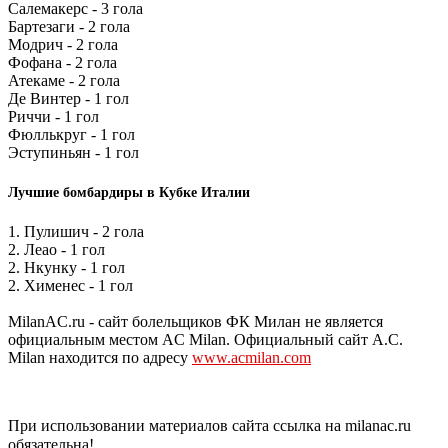
Салемакерс - 3 гола
Бартезаги - 2 гола
Модрич - 2 гола
Фофана - 2 гола
Атекаме - 2 гола
Де Винтер - 1 гол
Риччи - 1 гол
Фюллькруг - 1 гол
Эступиньян - 1 гол
Лучшие бомбардиры в Кубке Италии
1. Пулишич - 2 гола
2. Леао - 1 гол
2. Нкунку - 1 гол
2. Хименес - 1 гол
MilanAC.ru - сайт болельщиков ФК Милан не является
официальным местом AC Milan. Официальный сайт A.C.
Milan находится по адресу
www.acmilan.com
При использовании материалов сайта ссылка на milanac.ru
обязательна!