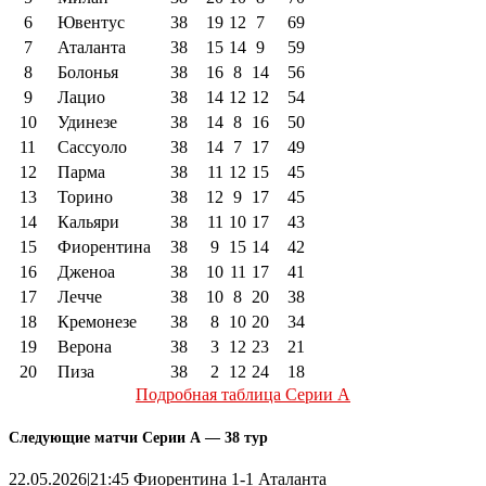
6
Ювентус
38
19
12
7
69
7
Аталанта
38
15
14
9
59
8
Болонья
38
16
8
14
56
9
Лацио
38
14
12
12
54
10
Удинезе
38
14
8
16
50
11
Сассуоло
38
14
7
17
49
12
Парма
38
11
12
15
45
13
Торино
38
12
9
17
45
14
Кальяри
38
11
10
17
43
15
Фиорентина
38
9
15
14
42
16
Дженоа
38
10
11
17
41
17
Лечче
38
10
8
20
38
18
Кремонезе
38
8
10
20
34
19
Верона
38
3
12
23
21
20
Пиза
38
2
12
24
18
Подробная таблица Серии А
Следующие матчи Серии А — 38 тур
22.05.2026|21:45 Фиорентина 1-1 Аталанта