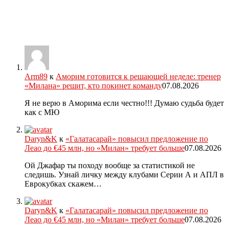
Arm89
к
Аморим готовится к решающей неделе: тренер
«Милана» решит, кто покинет команду
07.08.2026
Я не верю в Аморима если честно!!! Думаю судьба будет
как с МЮ
Daryn&K
к
«Галатасарай» повысил предложение по
Леао до €45 млн, но «Милан» требует больше
07.08.2026
Ой Джафар ты походу вообще за статистикой не
следишь. Узнай личку между клубами Серии А и АПЛ в
Еврокубках скажем…
Daryn&K
к
«Галатасарай» повысил предложение по
Леао до €45 млн, но «Милан» требует больше
07.08.2026