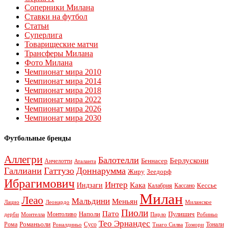
Соперники Милана
Ставки на футбол
Статьи
Суперлига
Товарищеские матчи
Трансферы Милана
Фото Милана
Чемпионат мира 2010
Чемпионат мира 2014
Чемпионат мира 2018
Чемпионат мира 2022
Чемпионат мира 2026
Чемпионат мира 2030
Футбольные бренды
Аллегри
Балотелли
Берлускони
Беннасер
Анчелотти
Аталанта
Галлиани
Гаттузо
Доннарумма
Жиру
Зеедорф
Ибрагимович
Интер
Кака
Индзаги
Кессье
Калабрия
Кассано
Милан
Леао
Мальдини
Меньян
Леонардо
Лацио
Миланское
Пиоли
Пато
Наполи
Монтоливо
Пулишич
Монтелла
Пирло
дерби
Робиньо
Тео Эрнандес
Рома
Романьоли
Сусо
Тонали
Роналдиньо
Тиаго Силва
Томори