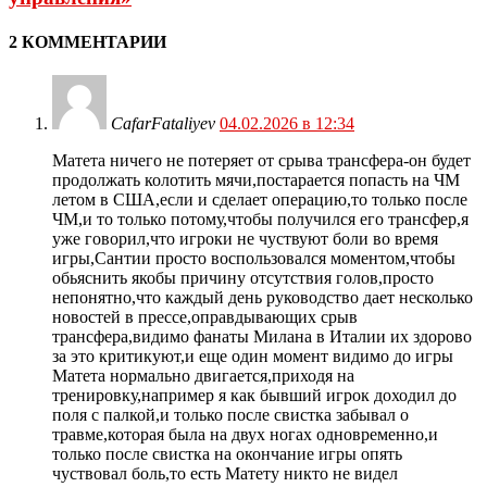
2 КОММЕНТАРИИ
CafarFataliyev
04.02.2026 в 12:34
Матета ничего не потеряет от срыва трансфера-он будет
продолжать колотить мячи,постарается попасть на ЧМ
летом в США,если и сделает операцию,то только после
ЧМ,и то только потому,чтобы получился его трансфер,я
уже говорил,что игроки не чуствуют боли во время
игры,Сантии просто воспользовался моментом,чтобы
обьяснить якобы причину отсутствия голов,просто
непонятно,что каждый день руководство дает несколько
новостей в прессе,оправдывающих срыв
трансфера,видимо фанаты Милана в Италии их здорово
за это критикуют,и еще один момент видимо до игры
Матета нормально двигается,приходя на
тренировку,например я как бывший игрок доходил до
поля с палкой,и только после свистка забывал о
травме,которая была на двух ногах одновременно,и
только после свистка на окончание игры опять
чуствовал боль,то есть Матету никто не видел