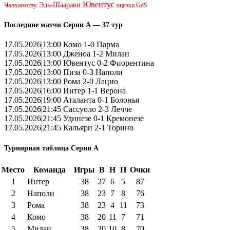
Ювентус
Эль-Шаарави
Чалханоглу
оценки GdS
Последние матчи Серии А — 37 тур
17.05.2026|13:00 Комо 1-0 Парма
17.05.2026|13:00 Дженоа 1-2 Милан
17.05.2026|13:00 Ювентус 0-2 Фиорентина
17.05.2026|13:00 Пиза 0-3 Наполи
17.05.2026|13:00 Рома 2-0 Лацио
17.05.2026|16:00 Интер 1-1 Верона
17.05.2026|19:00 Аталанта 0-1 Болонья
17.05.2026|21:45 Сассуоло 2-3 Лечче
17.05.2026|21:45 Удинезе 0-1 Кремонезе
17.05.2026|21:45 Кальяри 2-1 Торино
Турнирная таблица Серии А
Место
Команда
Игры
В
Н
П
Очки
1
Интер
38
27
6
5
87
2
Наполи
38
23
7
8
76
3
Рома
38
23
4
11
73
4
Комо
38
20
11
7
71
5
Милан
38
20
10
8
70