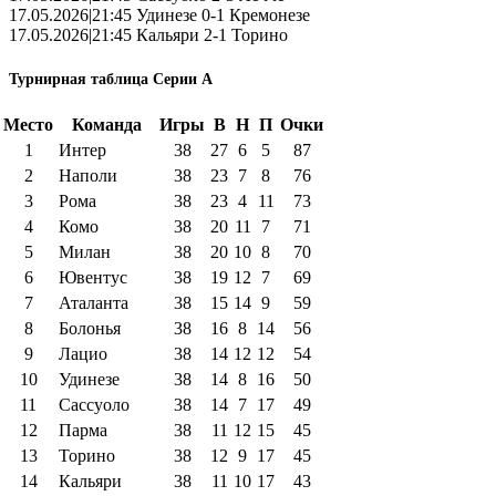
17.05.2026|21:45 Удинезе 0-1 Кремонезе
17.05.2026|21:45 Кальяри 2-1 Торино
Турнирная таблица Серии А
Место
Команда
Игры
В
Н
П
Очки
1
Интер
38
27
6
5
87
2
Наполи
38
23
7
8
76
3
Рома
38
23
4
11
73
4
Комо
38
20
11
7
71
5
Милан
38
20
10
8
70
6
Ювентус
38
19
12
7
69
7
Аталанта
38
15
14
9
59
8
Болонья
38
16
8
14
56
9
Лацио
38
14
12
12
54
10
Удинезе
38
14
8
16
50
11
Сассуоло
38
14
7
17
49
12
Парма
38
11
12
15
45
13
Торино
38
12
9
17
45
14
Кальяри
38
11
10
17
43