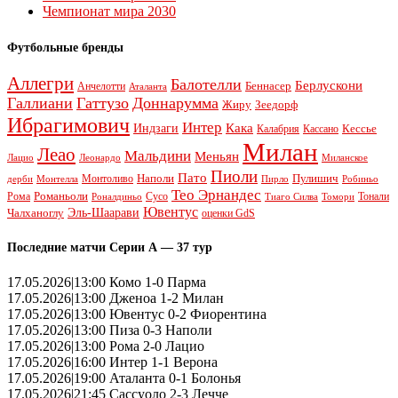
Чемпионат мира 2030
Футбольные бренды
Аллегри
Балотелли
Берлускони
Беннасер
Анчелотти
Аталанта
Галлиани
Гаттузо
Доннарумма
Жиру
Зеедорф
Ибрагимович
Интер
Кака
Индзаги
Кессье
Калабрия
Кассано
Милан
Леао
Мальдини
Меньян
Леонардо
Лацио
Миланское
Пиоли
Пато
Наполи
Монтоливо
Пулишич
Монтелла
Пирло
дерби
Робиньо
Тео Эрнандес
Рома
Романьоли
Сусо
Тонали
Роналдиньо
Тиаго Силва
Томори
Ювентус
Эль-Шаарави
Чалханоглу
оценки GdS
Последние матчи Серии А — 37 тур
17.05.2026|13:00 Комо 1-0 Парма
17.05.2026|13:00 Дженоа 1-2 Милан
17.05.2026|13:00 Ювентус 0-2 Фиорентина
17.05.2026|13:00 Пиза 0-3 Наполи
17.05.2026|13:00 Рома 2-0 Лацио
17.05.2026|16:00 Интер 1-1 Верона
17.05.2026|19:00 Аталанта 0-1 Болонья
17.05.2026|21:45 Сассуоло 2-3 Лечче