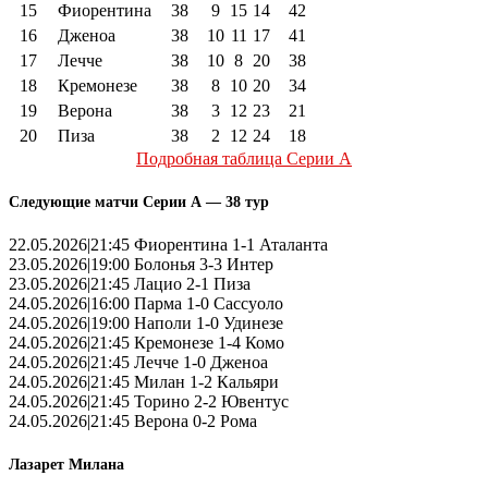
15
Фиорентина
38
9
15
14
42
16
Дженоа
38
10
11
17
41
17
Лечче
38
10
8
20
38
18
Кремонезе
38
8
10
20
34
19
Верона
38
3
12
23
21
20
Пиза
38
2
12
24
18
Подробная таблица Серии А
Следующие матчи Серии А — 38 тур
22.05.2026|21:45 Фиорентина 1-1 Аталанта
23.05.2026|19:00 Болонья 3-3 Интер
23.05.2026|21:45 Лацио 2-1 Пиза
24.05.2026|16:00 Парма 1-0 Сассуоло
24.05.2026|19:00 Наполи 1-0 Удинезе
24.05.2026|21:45 Кремонезе 1-4 Комо
24.05.2026|21:45 Лечче 1-0 Дженоа
24.05.2026|21:45 Милан 1-2 Кальяри
24.05.2026|21:45 Торино 2-2 Ювентус
24.05.2026|21:45 Верона 0-2 Рома
Лазарет Милана