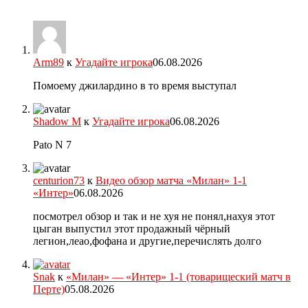
Arm89
к
Угадайте игрока
06.08.2026
Помоему джилардино в то время выступал
Shadow M
к
Угадайте игрока
06.08.2026
Pato N 7
centurion73
к
Видео обзор матча «Милан» 1-1
«Интер»
06.08.2026
посмотрел обзор и так и не хуя не понял,нахуя этот
цыган выпустил этот продажный чёрный
легион,леао,фофана и другие,перечислять долго
Snak
к
«Милан» — «Интер» 1-1 (товарищеский матч в
Перте)
05.08.2026