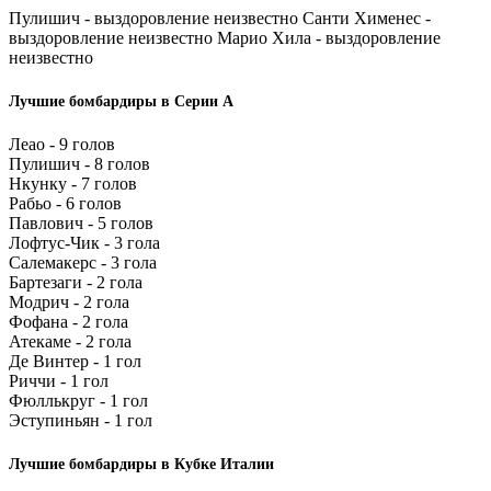
Пулишич - выздоровление неизвестно Санти Хименес -
выздоровление неизвестно Марио Хила - выздоровление
неизвестно
Лучшие бомбардиры в Серии А
Леао - 9 голов
Пулишич - 8 голов
Нкунку - 7 голов
Рабьо - 6 голов
Павлович - 5 голов
Лофтус-Чик - 3 гола
Салемакерс - 3 гола
Бартезаги - 2 гола
Модрич - 2 гола
Фофана - 2 гола
Атекаме - 2 гола
Де Винтер - 1 гол
Риччи - 1 гол
Фюллькруг - 1 гол
Эступиньян - 1 гол
Лучшие бомбардиры в Кубке Италии