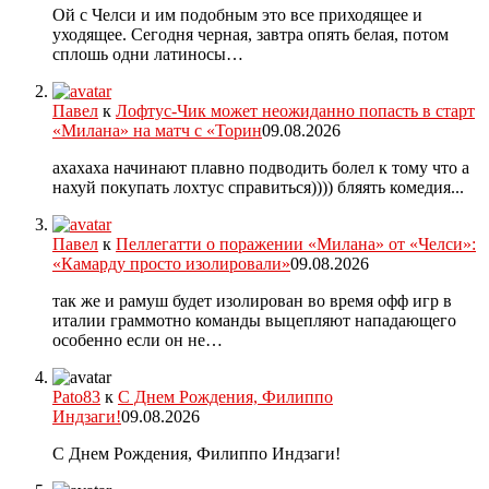
Ой с Челси и им подобным это все приходящее и
уходящее. Сегодня черная, завтра опять белая, потом
сплошь одни латиносы…
Павел
к
Лофтус-Чик может неожиданно попасть в старт
«Милана» на матч с «Торин
09.08.2026
ахахаха начинают плавно подводить болел к тому что а
нахуй покупать лохтус справиться)))) бляять комедия...
Павел
к
Пеллегатти о поражении «Милана» от «Челси»:
«Камарду просто изолировали»
09.08.2026
так же и рамуш будет изолирован во время офф игр в
италии граммотно команды выцепляют нападающего
особенно если он не…
Pato83
к
С Днем Рождения, Филиппо
Индзаги!
09.08.2026
С Днем Рождения, Филиппо Индзаги!