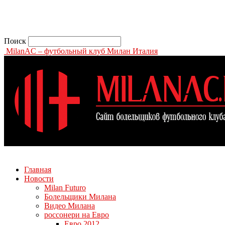
Поиск
MilanAC – футбольный клуб Милан Италия
Главная
Новости
Milan Futuro
Болельщики Милана
Видео Милана
россонери на Евро
Евро 2012