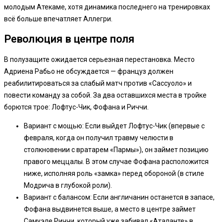
молодым Атекаме, хотя динамика последнего на тренировках
всё больше впечатляет Аллегри.
Революция в центре поля
В полузащите ожидается серьезная перестановка. Место
Адриена Рабьо не обсуждается — француз должен
реабилитироваться за слабый матч против «Сассуоло» и
повести команду за собой. За два оставшихся места в тройке
борются трое: Лофтус-Чик, Фофана и Риччи.
Вариант с мощью: Если выйдет Лофтус-Чик (впервые с
февраля, когда он получил травму челюсти в
столкновении с вратарем «Пармы»), он займет позицию
правого меццалы. В этом случае Фофана расположится
ниже, исполняя роль «замка» перед обороной (в стиле
Модрича в глубокой роли).
Вариант с балансом: Если англичанин останется в запасе,
Фофана выдвинется выше, а место в центре займет
Самуэле Риччи, который уже забивал «Аталанте» в