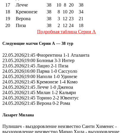
17
Лечче
38
10
8
20
38
18
Кремонезе
38
8
10
20
34
19
Верона
38
3
12
23
21
20
Пиза
38
2
12
24
18
Подробная таблица Серии А
Следующие матчи Серии А — 38 тур
22.05.2026|21:45 Фиорентина 1-1 Аталанта
23.05.2026|19:00 Болонья 3-3 Интер
23.05.2026|21:45 Лацио 2-1 Пиза
24.05.2026|16:00 Парма 1-0 Сассуоло
24.05.2026|19:00 Наполи 1-0 Удинезе
24.05.2026|21:45 Кремонезе 1-4 Комо
24.05.2026|21:45 Лечче 1-0 Дженоа
24.05.2026|21:45 Милан 1-2 Кальяри
24.05.2026|21:45 Торино 2-2 Ювентус
24.05.2026|21:45 Верона 0-2 Рома
Лазарет Милана
Пулишич - выздоровление неизвестно Санти Хименес -
выздоровление неизвестно Марио Хила - выздоровление