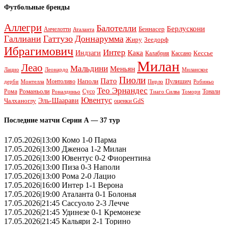
Футбольные бренды
Аллегри
Балотелли
Берлускони
Беннасер
Анчелотти
Аталанта
Галлиани
Гаттузо
Доннарумма
Жиру
Зеедорф
Ибрагимович
Интер
Кака
Индзаги
Кессье
Калабрия
Кассано
Милан
Леао
Мальдини
Меньян
Леонардо
Лацио
Миланское
Пиоли
Пато
Наполи
Монтоливо
Пулишич
Монтелла
Пирло
дерби
Робиньо
Тео Эрнандес
Рома
Романьоли
Сусо
Тонали
Роналдиньо
Тиаго Силва
Томори
Ювентус
Эль-Шаарави
Чалханоглу
оценки GdS
Последние матчи Серии А — 37 тур
17.05.2026|13:00 Комо 1-0 Парма
17.05.2026|13:00 Дженоа 1-2 Милан
17.05.2026|13:00 Ювентус 0-2 Фиорентина
17.05.2026|13:00 Пиза 0-3 Наполи
17.05.2026|13:00 Рома 2-0 Лацио
17.05.2026|16:00 Интер 1-1 Верона
17.05.2026|19:00 Аталанта 0-1 Болонья
17.05.2026|21:45 Сассуоло 2-3 Лечче
17.05.2026|21:45 Удинезе 0-1 Кремонезе
17.05.2026|21:45 Кальяри 2-1 Торино