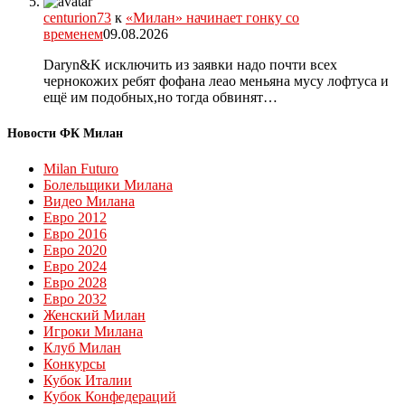
centurion73
к
«Милан» начинает гонку со
временем
09.08.2026
Daryn&K исключить из заявки надо почти всех
чернокожих ребят фофана леао меньяна мусу лофтуса и
ещё им подобных,но тогда обвинят…
Новости ФК Милан
Milan Futuro
Болельщики Милана
Видео Милана
Евро 2012
Евро 2016
Евро 2020
Евро 2024
Евро 2028
Евро 2032
Женский Милан
Игроки Милана
Клуб Милан
Конкурсы
Кубок Италии
Кубок Конфедераций