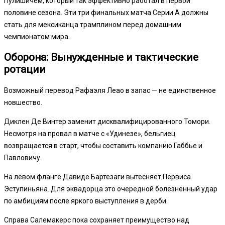
Пулишичем, который так эффективно работал в первой
половине сезона. Эти три финальных матча Серии А должны
стать для мексиканца трамплином перед домашним
чемпионатом мира.
Оборона: Вынужденные и тактические
ротации
Возможный перевод Рафаэля Леао в запас — не единственное
новшество.
Диклен Де Винтер заменит дисквалифицированного Томори.
Несмотря на провал в матче с «Удинезе», бельгиец
возвращается в старт, чтобы составить компанию Габбье и
Павловичу.
На левом фланге Давиде Бартезаги вытесняет Первиса
Эступиньяна. Для эквадорца это очередной болезненный удар
по амбициям после яркого выступления в дерби.
Справа Салемакерс пока сохраняет преимущество над