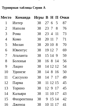
Турнирная таблица Серии А
Место
Команда
Игры
В
Н
П
Очки
1
Интер
38
27
6
5
87
2
Наполи
38
23
7
8
76
3
Рома
38
23
4
11
73
4
Комо
38
20
11
7
71
5
Милан
38
20
10
8
70
6
Ювентус
38
19
12
7
69
7
Аталанта
38
15
14
9
59
8
Болонья
38
16
8
14
56
9
Лацио
38
14
12
12
54
10
Удинезе
38
14
8
16
50
11
Сассуоло
38
14
7
17
49
12
Парма
38
11
12
15
45
13
Торино
38
12
9
17
45
14
Кальяри
38
11
10
17
43
15
Фиорентина
38
9
15
14
42
16
Дженоа
38
10
11
17
41