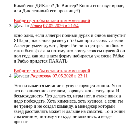
Какой еще ДИКлен? Де Винтер? Конни его зовут вроде,
или Дик ленивый его прозвище?)
Войдите, чтобы оставить комментарий
Павел
07.05.2026 в 21:54
ясно одно, если аллегри полный дурак и снвоа выпустит
ЯШари , нас снова разнесут 5-0 как при лысом… а если
Аллегри умеет думать, будет Риччи в центре а по бокам
так и быть фофана потому что лохтус совсем нулевой он
пол года как мы знаем форму набирает,а уж слева РАбьо
и Рабьо придется ПАХАТЬ
Войдите, чтобы оставить комментарий
Рюрикович
07.05.2026 в 23:11
Это называется метание в углу с горящеи жопои. Угол
это ограничение составом, горящая жопа ситуация. И
бесысходность. Что делать хз, игры нет, в атаке швах а
надо побеждать. Хоть хименеса, хоть хуенеса, а если ты
не тренер и не создал команду, а менеджер который
звезд расставлять может и дальше на самотек. То и живи
с вазелином, потому что куда не мыкнись, а везде
дрючат.