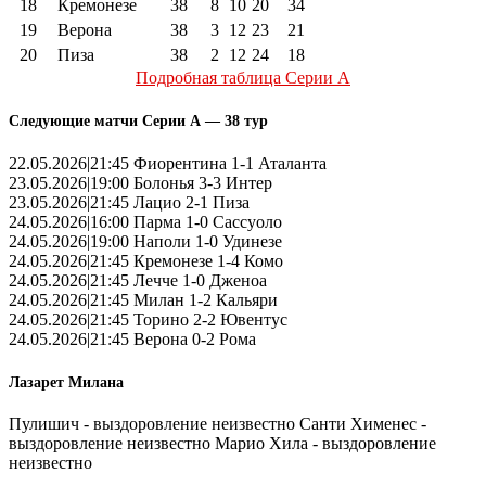
18
Кремонезе
38
8
10
20
34
19
Верона
38
3
12
23
21
20
Пиза
38
2
12
24
18
Подробная таблица Серии А
Следующие матчи Серии А — 38 тур
22.05.2026|21:45 Фиорентина 1-1 Аталанта
23.05.2026|19:00 Болонья 3-3 Интер
23.05.2026|21:45 Лацио 2-1 Пиза
24.05.2026|16:00 Парма 1-0 Сассуоло
24.05.2026|19:00 Наполи 1-0 Удинезе
24.05.2026|21:45 Кремонезе 1-4 Комо
24.05.2026|21:45 Лечче 1-0 Дженоа
24.05.2026|21:45 Милан 1-2 Кальяри
24.05.2026|21:45 Торино 2-2 Ювентус
24.05.2026|21:45 Верона 0-2 Рома
Лазарет Милана
Пулишич - выздоровление неизвестно Санти Хименес -
выздоровление неизвестно Марио Хила - выздоровление
неизвестно