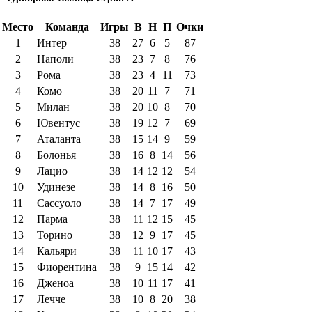
Место
Команда
Игры
В
Н
П
Очки
1
Интер
38
27
6
5
87
2
Наполи
38
23
7
8
76
3
Рома
38
23
4
11
73
4
Комо
38
20
11
7
71
5
Милан
38
20
10
8
70
6
Ювентус
38
19
12
7
69
7
Аталанта
38
15
14
9
59
8
Болонья
38
16
8
14
56
9
Лацио
38
14
12
12
54
10
Удинезе
38
14
8
16
50
11
Сассуоло
38
14
7
17
49
12
Парма
38
11
12
15
45
13
Торино
38
12
9
17
45
14
Кальяри
38
11
10
17
43
15
Фиорентина
38
9
15
14
42
16
Дженоа
38
10
11
17
41
17
Лечче
38
10
8
20
38