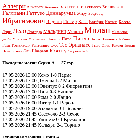
Аллегри
Балотелли
Берлускони
Беннасер
Анчелотти
Аталанта
Галлиани
Гаттузо
Доннарумма
Жиру
Зеедорф
Ибрагимович
Интер
Кака
Индзаги
Кессье
Калабрия
Кассано
Милан
Леао
Мальдини
Меньян
Леонардо
Лацио
Миланское
Пиоли
Пато
Наполи
Монтоливо
Пулишич
Монтелла
Пирло
дерби
Робиньо
Тео Эрнандес
Рома
Романьоли
Сусо
Тонали
Роналдиньо
Тиаго Силва
Томори
Ювентус
Эль-Шаарави
Чалханоглу
оценки GdS
Последние матчи Серии А — 37 тур
17.05.2026|13:00 Комо 1-0 Парма
17.05.2026|13:00 Дженоа 1-2 Милан
17.05.2026|13:00 Ювентус 0-2 Фиорентина
17.05.2026|13:00 Пиза 0-3 Наполи
17.05.2026|13:00 Рома 2-0 Лацио
17.05.2026|16:00 Интер 1-1 Верона
17.05.2026|19:00 Аталанта 0-1 Болонья
17.05.2026|21:45 Сассуоло 2-3 Лечче
17.05.2026|21:45 Удинезе 0-1 Кремонезе
17.05.2026|21:45 Кальяри 2-1 Торино
Турнирная таблица Серии А