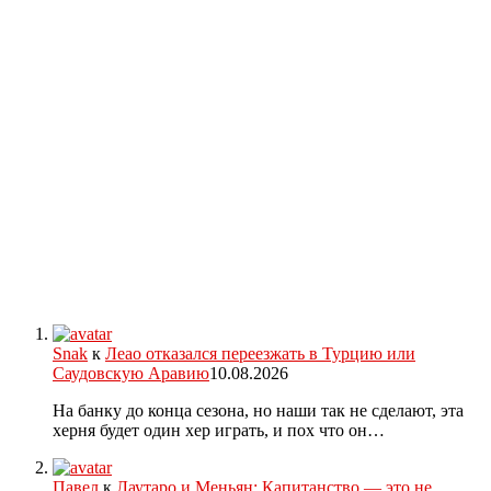
Snak
к
Леао отказался переезжать в Турцию или
Саудовскую Аравию
10.08.2026
На банку до конца сезона, но наши так не сделают, эта
херня будет один хер играть, и пох что он…
Павел
к
Лаутаро и Меньян: Капитанство — это не