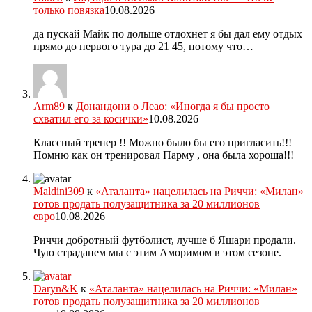
только повязка
10.08.2026
да пускай Майк по дольше отдохнет я бы дал ему отдых
прямо до первого тура до 21 45, потому что…
Arm89
к
Донандони о Леао: «Иногда я бы просто
схватил его за косички»
10.08.2026
Классный тренер !! Можно было бы его пригласить!!!
Помню как он тренировал Парму , она была хороша!!!
Maldini309
к
«Аталанта» нацелилась на Риччи: «Милан»
готов продать полузащитника за 20 миллионов
евро
10.08.2026
Риччи добротный футболист, лучше б Яшари продали.
Чую страданем мы с этим Аморимом в этом сезоне.
Daryn&K
к
«Аталанта» нацелилась на Риччи: «Милан»
готов продать полузащитника за 20 миллионов