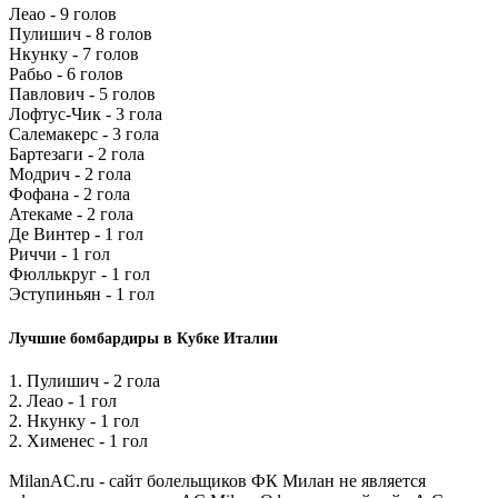
Леао - 9 голов
Пулишич - 8 голов
Нкунку - 7 голов
Рабьо - 6 голов
Павлович - 5 голов
Лофтус-Чик - 3 гола
Салемакерс - 3 гола
Бартезаги - 2 гола
Модрич - 2 гола
Фофана - 2 гола
Атекаме - 2 гола
Де Винтер - 1 гол
Риччи - 1 гол
Фюллькруг - 1 гол
Эступиньян - 1 гол
Лучшие бомбардиры в Кубке Италии
1. Пулишич - 2 гола
2. Леао - 1 гол
2. Нкунку - 1 гол
2. Хименес - 1 гол
MilanAC.ru - сайт болельщиков ФК Милан не является