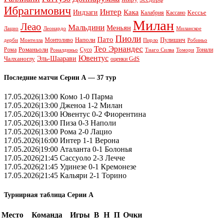
Ибрагимович
Интер
Кака
Индзаги
Кессье
Калабрия
Кассано
Милан
Леао
Мальдини
Меньян
Леонардо
Лацио
Миланское
Пиоли
Пато
Наполи
Монтоливо
Пулишич
Монтелла
Пирло
дерби
Робиньо
Тео Эрнандес
Рома
Романьоли
Сусо
Тонали
Роналдиньо
Тиаго Силва
Томори
Ювентус
Эль-Шаарави
Чалханоглу
оценки GdS
Последние матчи Серии А — 37 тур
17.05.2026|13:00 Комо 1-0 Парма
17.05.2026|13:00 Дженоа 1-2 Милан
17.05.2026|13:00 Ювентус 0-2 Фиорентина
17.05.2026|13:00 Пиза 0-3 Наполи
17.05.2026|13:00 Рома 2-0 Лацио
17.05.2026|16:00 Интер 1-1 Верона
17.05.2026|19:00 Аталанта 0-1 Болонья
17.05.2026|21:45 Сассуоло 2-3 Лечче
17.05.2026|21:45 Удинезе 0-1 Кремонезе
17.05.2026|21:45 Кальяри 2-1 Торино
Турнирная таблица Серии А
Место
Команда
Игры
В
Н
П
Очки