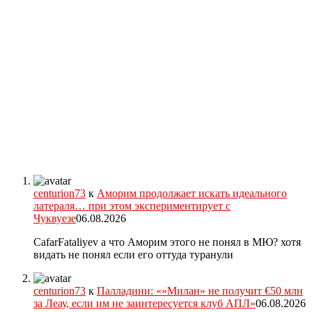
centurion73
к
Аморим продолжает искать идеального
латераля… при этом экспериментирует с
Чуквуезе
06.08.2026
CafarFataliyev а что Аморим этого не понял в МЮ? хотя
видать не понял если его оттуда туранули
centurion73
к
Палладини: «»Милан» не получит €50 млн
за Леау, если им не заинтересуется клуб АПЛ»
06.08.2026