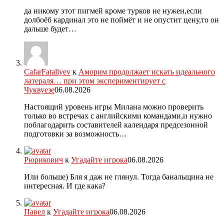
да никому этот пигмей кроме турков не нужен,если
долбоёб кардинал это не поймёт и не опустит цену,то он
дальше будет…
CafarFataliyev
к
Аморим продолжает искать идеального
латераля… при этом экспериментирует с
Чуквуезе
06.08.2026
Настоящий уровень игры Милана можно проверить
только во встречах с английскими командами,и нужно
поблагодарить составителей календаря предсезонной
подготовки за возможность…
Рюрикович
к
Угадайте игрока
06.08.2026
Или больше) Бля я даж не глянул. Тогда банальщина не
интересная. И где кака?
Павел
к
Угадайте игрока
06.08.2026