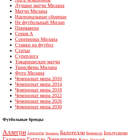
Лучшие матчи Милана
Матчи Милана
Национальные сборные
Не футбольный Милан
Примавера
Серия А
Соперники Милана
Ставки на футбол
Статьи
Суперлига
Товарищеские матчи
Трансферы Милана
Фото Милана
Чемпионат мира 2010
Чемпионат мира 2014
Чемпионат мира 2018
Чемпионат мира 2022
Чемпионат мира 2026
Чемпионат мира 2030
Футбольные бренды
Аллегри
Балотелли
Берлускони
Беннасер
Анчелотти
Аталанта
Галлиани
Гаттузо
Доннарумма
Жиру
Зеедорф