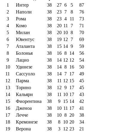
1
Интер
38
27
6
5
87
2
Наполи
38
23
7
8
76
3
Рома
38
23
4
11
73
4
Комо
38
20
11
7
71
5
Милан
38
20
10
8
70
6
Ювентус
38
19
12
7
69
7
Аталанта
38
15
14
9
59
8
Болонья
38
16
8
14
56
9
Лацио
38
14
12
12
54
10
Удинезе
38
14
8
16
50
11
Сассуоло
38
14
7
17
49
12
Парма
38
11
12
15
45
13
Торино
38
12
9
17
45
14
Кальяри
38
11
10
17
43
15
Фиорентина
38
9
15
14
42
16
Дженоа
38
10
11
17
41
17
Лечче
38
10
8
20
38
18
Кремонезе
38
8
10
20
34
19
Верона
38
3
12
23
21