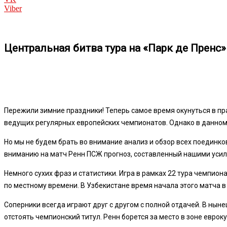
Viber
Центральная битва тура на «Парк де Пренс»
Пережили зимние праздники! Теперь самое время окунуться в пр
ведущих регулярных европейских чемпионатов. Однако в данном с
Но мы не будем брать во внимание анализ и обзор всех поединко
вниманию на матч Ренн ПСЖ прогноз, составленный нашими усили
Немного сухих фраз и статистики. Игра в рамках 22 тура чемпиона
по местному времени. В Узбекистане время начала этого матча в
Соперники всегда играют друг с другом с полной отдачей. В н
отстоять чемпионский титул. Ренн борется за место в зоне еврок