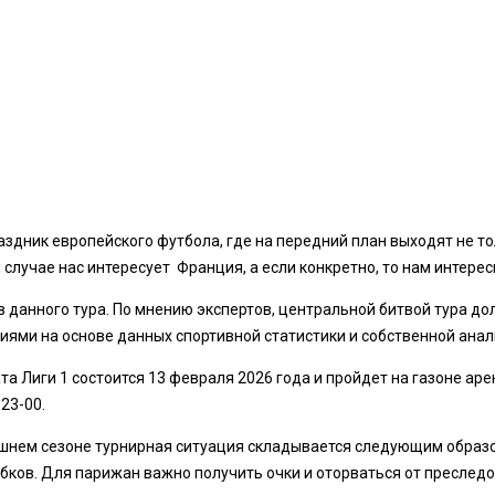
аздник европейского футбола, где на передний план выходят не то
лучае нас интересует Франция, а если конкретно, то нам интересн
в данного тура. По мнению экспертов, центральной битвой тура д
ями на основе данных спортивной статистики и собственной анал
та Лиги 1 состоится 13 февраля 2026 года и пройдет на газоне аре
 23-00.
ынешнем сезоне турнирная ситуация складывается следующим обра
убков. Для парижан важно получить очки и оторваться от преследо