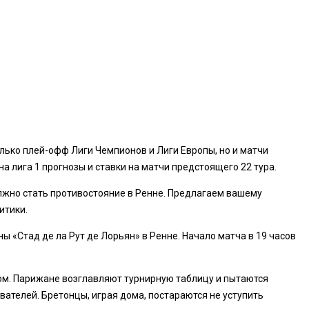
лько плей-офф Лиги Чемпионов и Лиги Европы, но и матчи
а лига 1 прогнозы и ставки на матчи предстоящего 22 тура.
олжно стать противостояние в Ренне. Предлагаем вашему
итики.
ны «Стад де ла Рут де Лорьян» в Ренне. Начало матча в 19 часов
зом. Парижане возглавляют турнирную таблицу и пытаются
вателей. Бретонцы, играя дома, постараются не уступить