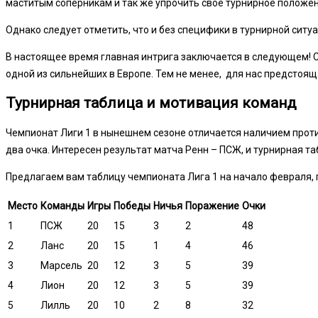
маститым соперникам и так же упрочить свое турнирное положен
Однако следует отметить, что и без специфики в турнирной сит
В настоящее время главная интрига заключается в следующем! Су
одной из сильнейших в Европе. Тем не менее, для нас предстоящ
Турнирная таблица и мотивация команд
Чемпионат Лиги 1 в нынешнем сезоне отличается наличием проти
два очка. Интересен результат матча Ренн – ПСЖ, и турнирная т
Предлагаем вам таблицу чемпионата Лига 1 на начало февраля, 
Место
Команды
Игры
Победы
Ничья
Поражение
Очки
1
ПСЖ
20
15
3
2
48
2
Ланс
20
15
1
4
46
3
Марсель
20
12
3
5
39
4
Лион
20
12
3
5
39
5
Лилль
20
10
2
8
32