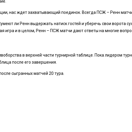
ие.
уации, нас ждет захватывающий поединок. Всегда ПСЖ – Ренн матч
меют ли Ренн выдержать натиск гостей и уберечь свои ворота сух
ая игра и в целом, Ренн – ПСЖ матчи дают ответы на многие вопр
воборства в верхней части турнирной таблице. Пока лидером турн
аблица после его завершения.
после сыгранных матчей 20 тура.