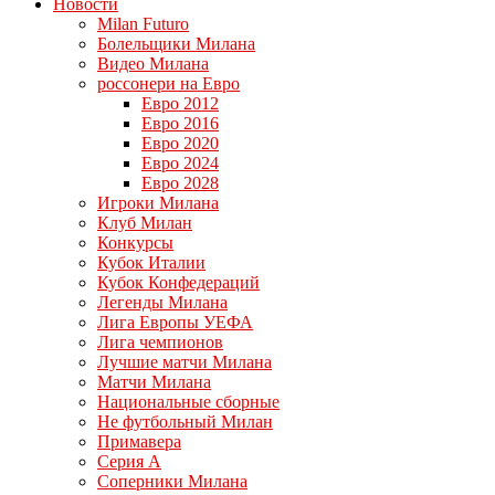
Новости
Milan Futuro
Болельщики Милана
Видео Милана
россонери на Евро
Евро 2012
Евро 2016
Евро 2020
Евро 2024
Евро 2028
Игроки Милана
Клуб Милан
Конкурсы
Кубок Италии
Кубок Конфедераций
Легенды Милана
Лига Европы УЕФА
Лига чемпионов
Лучшие матчи Милана
Матчи Милана
Национальные сборные
Не футбольный Милан
Примавера
Серия А
Соперники Милана