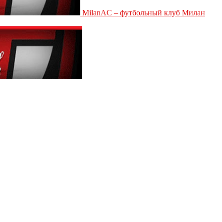
MilanAC – футбольный клуб Милан