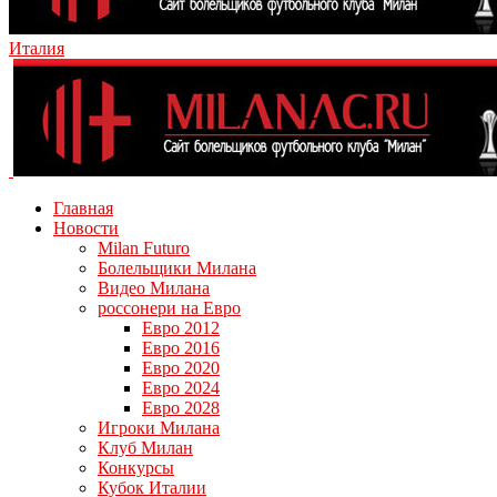
Италия
Главная
Новости
Milan Futuro
Болельщики Милана
Видео Милана
россонери на Евро
Евро 2012
Евро 2016
Евро 2020
Евро 2024
Евро 2028
Игроки Милана
Клуб Милан
Конкурсы
Кубок Италии