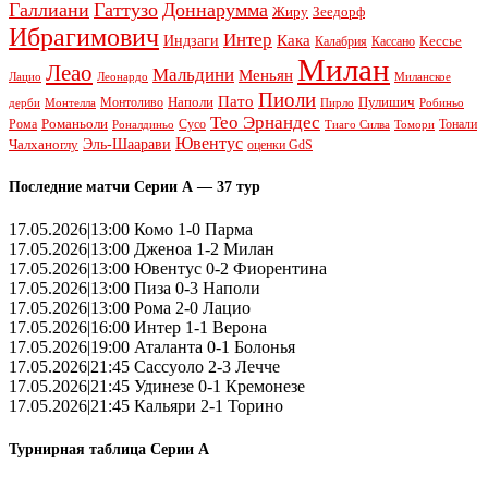
Галлиани
Гаттузо
Доннарумма
Жиру
Зеедорф
Ибрагимович
Интер
Кака
Индзаги
Кессье
Калабрия
Кассано
Милан
Леао
Мальдини
Меньян
Леонардо
Лацио
Миланское
Пиоли
Пато
Наполи
Монтоливо
Пулишич
Монтелла
Пирло
дерби
Робиньо
Тео Эрнандес
Рома
Романьоли
Сусо
Тонали
Роналдиньо
Тиаго Силва
Томори
Ювентус
Эль-Шаарави
Чалханоглу
оценки GdS
Последние матчи Серии А — 37 тур
17.05.2026|13:00 Комо 1-0 Парма
17.05.2026|13:00 Дженоа 1-2 Милан
17.05.2026|13:00 Ювентус 0-2 Фиорентина
17.05.2026|13:00 Пиза 0-3 Наполи
17.05.2026|13:00 Рома 2-0 Лацио
17.05.2026|16:00 Интер 1-1 Верона
17.05.2026|19:00 Аталанта 0-1 Болонья
17.05.2026|21:45 Сассуоло 2-3 Лечче
17.05.2026|21:45 Удинезе 0-1 Кремонезе
17.05.2026|21:45 Кальяри 2-1 Торино
Турнирная таблица Серии А