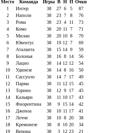
Место
Команда
Игры
В
Н
П
Очки
1
Интер
38
27
6
5
87
2
Наполи
38
23
7
8
76
3
Рома
38
23
4
11
73
4
Комо
38
20
11
7
71
5
Милан
38
20
10
8
70
6
Ювентус
38
19
12
7
69
7
Аталанта
38
15
14
9
59
8
Болонья
38
16
8
14
56
9
Лацио
38
14
12
12
54
10
Удинезе
38
14
8
16
50
11
Сассуоло
38
14
7
17
49
12
Парма
38
11
12
15
45
13
Торино
38
12
9
17
45
14
Кальяри
38
11
10
17
43
15
Фиорентина
38
9
15
14
42
16
Дженоа
38
10
11
17
41
17
Лечче
38
10
8
20
38
18
Кремонезе
38
8
10
20
34
19
Верона
38
3
12
23
21