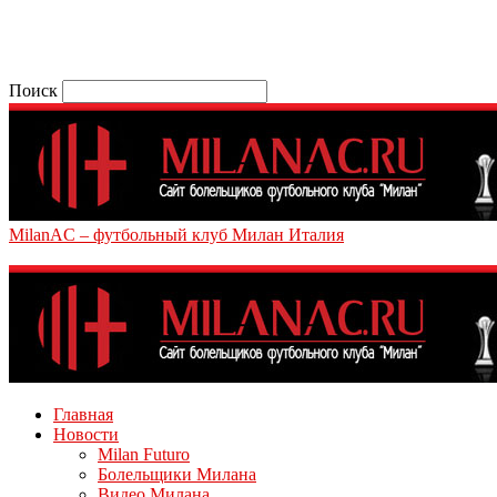
Поиск
MilanAC – футбольный клуб Милан Италия
Главная
Новости
Milan Futuro
Болельщики Милана
Видео Милана