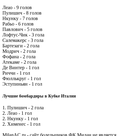
Леао - 9 голов
Пулишич - 8 голов
Нкунку - 7 голов
Рабьо - 6 голов
Павлович - 5 голов
Лофтус-Чик - 3 гола
Салемакерс - 3 гола
Бартезаги - 2 гола
Модрич - 2 гола
Фофана - 2 гола
Атекаме - 2 гола
Де Винтер - 1 гол
Риччи - 1 гол
Фюллькруг - 1 гол
Эступиньян - 1 гол
Лучшие бомбардиры в Кубке Италии
1. Пулишич - 2 гола
2. Леао - 1 гол
2. Нкунку - 1 гол
2. Хименес - 1 гол
MilanAC.ru - сайт болельщиков ФК Милан не является