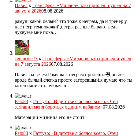
Павел
к
Трансферы «Милана»: кто пришел и ушел на 7
августа 2026
08.08.2026
рамуш какой белый? это тоже к неграм, да и тренер у
нас негр темнокожий,негры разные бывают ведь,
чуквуезе мне пока…
centurion73
к
Трансферы «Милана»: кто пришел и ушел
на 7 августа 2026
07.08.2026
Павел ты зачем Рамуша к неграм прилепил🤣,он же
вроде былый,слегка просто загоревшый,я думаю что ты
хотел написать чуквачанга
Pato83
к
Гаттузо: «В детстве я боялся всего. Отец
заставил меня бороться с диким кабаном»
07.08.2026
Матерации мизинца его не стоит
Pato83
к
Гаттузо: «В детстве я боялся всего. Отец