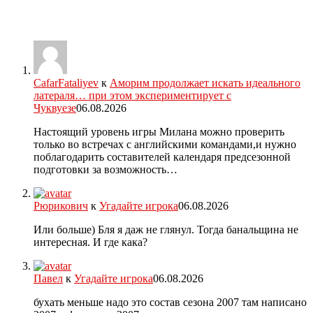
CafarFataliyev
к
Аморим продолжает искать идеального
латераля… при этом экспериментирует с
Чуквуезе
06.08.2026
Настоящий уровень игры Милана можно проверить
только во встречах с английскими командами,и нужно
поблагодарить составителей календаря предсезонной
подготовки за возможность…
Рюрикович
к
Угадайте игрока
06.08.2026
Или больше) Бля я даж не глянул. Тогда банальщина не
интересная. И где кака?
Павел
к
Угадайте игрока
06.08.2026
бухать меньше надо это состав сезона 2007 там написано