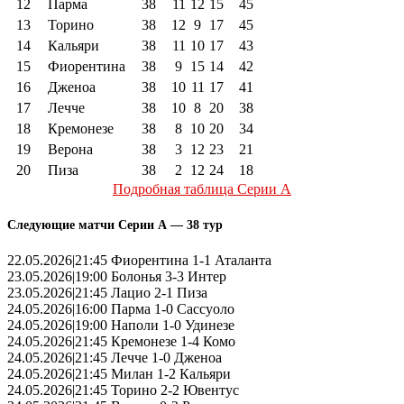
12
Парма
38
11
12
15
45
13
Торино
38
12
9
17
45
14
Кальяри
38
11
10
17
43
15
Фиорентина
38
9
15
14
42
16
Дженоа
38
10
11
17
41
17
Лечче
38
10
8
20
38
18
Кремонезе
38
8
10
20
34
19
Верона
38
3
12
23
21
20
Пиза
38
2
12
24
18
Подробная таблица Серии А
Следующие матчи Серии А — 38 тур
22.05.2026|21:45 Фиорентина 1-1 Аталанта
23.05.2026|19:00 Болонья 3-3 Интер
23.05.2026|21:45 Лацио 2-1 Пиза
24.05.2026|16:00 Парма 1-0 Сассуоло
24.05.2026|19:00 Наполи 1-0 Удинезе
24.05.2026|21:45 Кремонезе 1-4 Комо
24.05.2026|21:45 Лечче 1-0 Дженоа
24.05.2026|21:45 Милан 1-2 Кальяри
24.05.2026|21:45 Торино 2-2 Ювентус