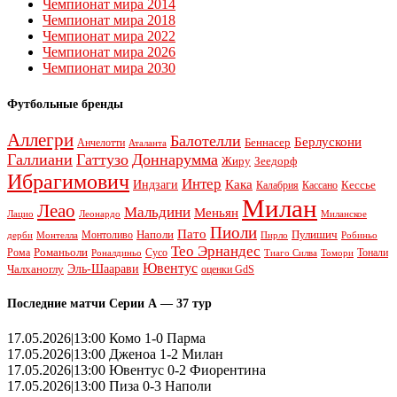
Чемпионат мира 2014
Чемпионат мира 2018
Чемпионат мира 2022
Чемпионат мира 2026
Чемпионат мира 2030
Футбольные бренды
Аллегри
Балотелли
Берлускони
Беннасер
Анчелотти
Аталанта
Галлиани
Гаттузо
Доннарумма
Жиру
Зеедорф
Ибрагимович
Интер
Кака
Индзаги
Кессье
Калабрия
Кассано
Милан
Леао
Мальдини
Меньян
Леонардо
Лацио
Миланское
Пиоли
Пато
Наполи
Монтоливо
Пулишич
Монтелла
Пирло
дерби
Робиньо
Тео Эрнандес
Рома
Романьоли
Сусо
Тонали
Роналдиньо
Тиаго Силва
Томори
Ювентус
Эль-Шаарави
Чалханоглу
оценки GdS
Последние матчи Серии А — 37 тур
17.05.2026|13:00 Комо 1-0 Парма
17.05.2026|13:00 Дженоа 1-2 Милан
17.05.2026|13:00 Ювентус 0-2 Фиорентина
17.05.2026|13:00 Пиза 0-3 Наполи