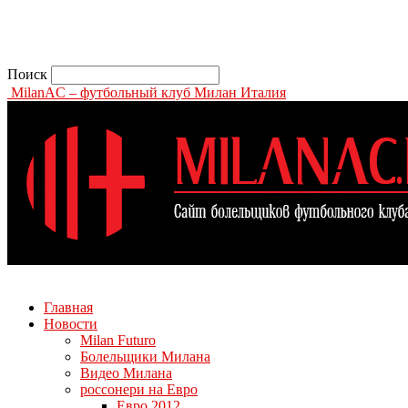
Поиск
MilanAC – футбольный клуб Милан Италия
Главная
Новости
Milan Futuro
Болельщики Милана
Видео Милана
россонери на Евро
Евро 2012