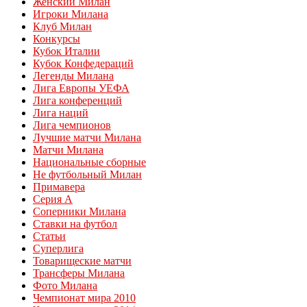
Женский Милан
Игроки Милана
Клуб Милан
Конкурсы
Кубок Италии
Кубок Конфедераций
Легенды Милана
Лига Европы УЕФА
Лига конференций
Лига наций
Лига чемпионов
Лучшие матчи Милана
Матчи Милана
Национальные сборные
Не футбольный Милан
Примавера
Серия А
Соперники Милана
Ставки на футбол
Статьи
Суперлига
Товарищеские матчи
Трансферы Милана
Фото Милана
Чемпионат мира 2010