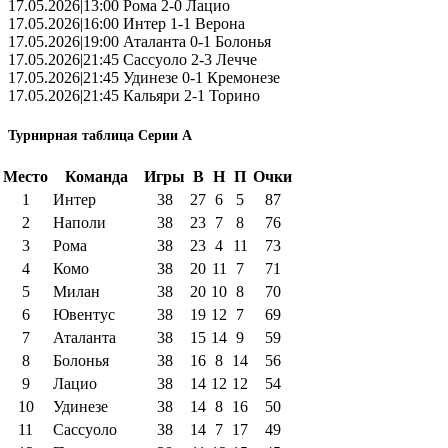
17.05.2026|13:00 Рома 2-0 Лацио
17.05.2026|16:00 Интер 1-1 Верона
17.05.2026|19:00 Аталанта 0-1 Болонья
17.05.2026|21:45 Сассуоло 2-3 Лечче
17.05.2026|21:45 Удинезе 0-1 Кремонезе
17.05.2026|21:45 Кальяри 2-1 Торино
Турнирная таблица Серии А
Место
Команда
Игры
В
Н
П
Очки
1
Интер
38
27
6
5
87
2
Наполи
38
23
7
8
76
3
Рома
38
23
4
11
73
4
Комо
38
20
11
7
71
5
Милан
38
20
10
8
70
6
Ювентус
38
19
12
7
69
7
Аталанта
38
15
14
9
59
8
Болонья
38
16
8
14
56
9
Лацио
38
14
12
12
54
10
Удинезе
38
14
8
16
50
11
Сассуоло
38
14
7
17
49