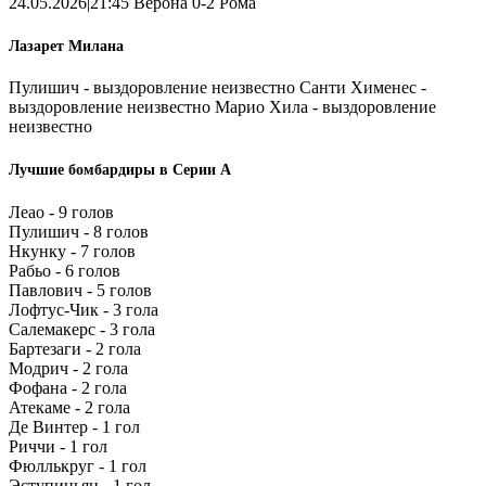
24.05.2026|21:45 Верона 0-2 Рома
Лазарет Милана
Пулишич - выздоровление неизвестно Санти Хименес -
выздоровление неизвестно Марио Хила - выздоровление
неизвестно
Лучшие бомбардиры в Серии А
Леао - 9 голов
Пулишич - 8 голов
Нкунку - 7 голов
Рабьо - 6 голов
Павлович - 5 голов
Лофтус-Чик - 3 гола
Салемакерс - 3 гола
Бартезаги - 2 гола
Модрич - 2 гола
Фофана - 2 гола
Атекаме - 2 гола
Де Винтер - 1 гол
Риччи - 1 гол
Фюллькруг - 1 гол
Эступиньян - 1 гол