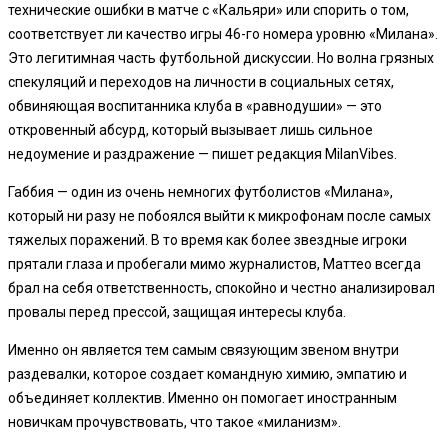
технические ошибки в матче с «Кальяри» или спорить о том,
соответствует ли качество игры 46-го номера уровню «Милана».
Это легитимная часть футбольной дискуссии. Но волна грязных
спекуляций и переходов на личности в социальных сетях,
обвиняющая воспитанника клуба в «равнодушии» — это
откровенный абсурд, который вызывает лишь сильное
недоумение и раздражение — пишет редакция MilanVibes.
Габбия — один из очень немногих футболистов «Милана»,
который ни разу не побоялся выйти к микрофонам после самых
тяжелых поражений. В то время как более звездные игроки
прятали глаза и пробегали мимо журналистов, Маттео всегда
брал на себя ответственность, спокойно и честно анализировал
провалы перед прессой, защищая интересы клуба.
Именно он является тем самым связующим звеном внутри
раздевалки, которое создает командную химию, эмпатию и
объединяет коллектив. Именно он помогает иностранным
новичкам прочувствовать, что такое «миланизм».