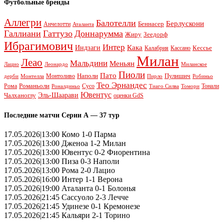
Футбольные бренды
Аллегри
Балотелли
Берлускони
Беннасер
Анчелотти
Аталанта
Галлиани
Гаттузо
Доннарумма
Жиру
Зеедорф
Ибрагимович
Интер
Кака
Индзаги
Кессье
Калабрия
Кассано
Милан
Леао
Мальдини
Меньян
Леонардо
Лацио
Миланское
Пиоли
Пато
Наполи
Монтоливо
Пулишич
Монтелла
Пирло
дерби
Робиньо
Тео Эрнандес
Рома
Романьоли
Сусо
Тонали
Роналдиньо
Тиаго Силва
Томори
Ювентус
Эль-Шаарави
Чалханоглу
оценки GdS
Последние матчи Серии А — 37 тур
17.05.2026|13:00 Комо 1-0 Парма
17.05.2026|13:00 Дженоа 1-2 Милан
17.05.2026|13:00 Ювентус 0-2 Фиорентина
17.05.2026|13:00 Пиза 0-3 Наполи
17.05.2026|13:00 Рома 2-0 Лацио
17.05.2026|16:00 Интер 1-1 Верона
17.05.2026|19:00 Аталанта 0-1 Болонья
17.05.2026|21:45 Сассуоло 2-3 Лечче
17.05.2026|21:45 Удинезе 0-1 Кремонезе
17.05.2026|21:45 Кальяри 2-1 Торино