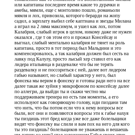
или капитаны последнее время какие то дурачки и
амебы, мямли, еще с монтоливо пошло, романьоли
мямля и лох, привозила, которого берарди на жопу
садил, а зарплату выбил себе каптиана и звезды Милана
а играл на 2 ляма максимум, и ушел как лох, потом
Калабрия, слабый игрок в целом, никому даже не нужен
оказался , где т ов этом его и прожал Консейсау и
выгнал, слабый ментально калабрия не тянет на роль
капитана, просто в тот период был Мальдини и это
компенсировалось, а так калабрия должен был сесть на
лавку под Калулу, просто лысый хер ставил его как
лидера итальянца в раздевалке что бы не терять
раздевалку и не поссориться с ней, далее вот лидером
габью называют, но слабый характер у него, был
фонсека мы верим в фонсеку и готовы ради него на все
далее такая же хуйня у микрофоном по консейсау далее
по аллегри, да выйди ты и скажи честно мы
поддерживаем тренера но есть там моменты, а его
используют как говоряющую голову, иди пиздани там
что нить, что бы потом если что к нему вопросы все
были, вот они и появляются вопросы эти к габье нахуя
ты пиздишь этот бред когда уже все даже болельщики
видят что фонсеку вы слили и вам пох на него для кого
ты это пиздишь? болельщиков не уважаешь и вешаешь
им лапшу на уши? стал заложником Габья своих этих