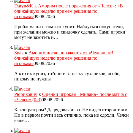
Daryn&K
к
Аморим после поражения от «Челси»: «В
ближайшую неделю примем решения по
игрокам»
09.08.2026
Проблема ни в том кто купит. Найдуться покупатели,
при желании можно и скидочку сделать. Сами игроки
могут не захотеть и…
Snak
к
Аморим после поражения от «Челси»: «В
ближайшую неделю примем решения по
игрокам»
09.08.2026
А кто их купит, то?они и за пачку сухариков, особо,
никому не нужны
Рюрикович
к
Оценки игрокам «Милана» после матча с
«Челси» (0-3)
08.08.2026
Какои разгром? Да рядовая игра. Не видел второи таим.
Но в первом почти весь отлично, пока не сдохли. Челси
ваще…