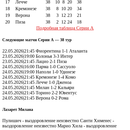
17
Лечче
38
10
8
20
38
18
Кремонезе
38
8
10
20
34
19
Верона
38
3
12
23
21
20
Пиза
38
2
12
24
18
Подробная таблица Серии А
Следующие матчи Серии А — 38 тур
22.05.2026|21:45 Фиорентина 1-1 Аталанта
23.05.2026|19:00 Болонья 3-3 Интер
23.05.2026|21:45 Лацио 2-1 Пиза
24.05.2026|16:00 Парма 1-0 Сассуоло
24.05.2026|19:00 Наполи 1-0 Удинезе
24.05.2026|21:45 Кремонезе 1-4 Комо
24.05.2026|21:45 Лечче 1-0 Дженоа
24.05.2026|21:45 Милан 1-2 Кальяри
24.05.2026|21:45 Торино 2-2 Ювентус
24.05.2026|21:45 Верона 0-2 Рома
Лазарет Милана
Пулишич - выздоровление неизвестно Санти Хименес -
выздоровление неизвестно Марио Хила - выздоровление