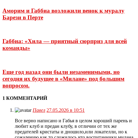
Аморим и Габбиа возложили венок к муралу
Барези в Перте
Габбиа: «Хила — приятный сюрприз для всей
команды»
Еще год назад они были незаменимыми, но
сегодня их будущее в «Милане» под большим
вопросом.
1 КОММЕНТАРИЙ
Павел
27.05.2026 в 10:51
Все верно написано и Габья в целом хороший парень и
любит клуб и предан клубу, в отличии от тех же
предателей кристаты и дношило,или локателли, но к
сожалению как то сложилось что воспитанники милана