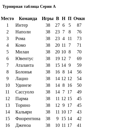
Турнирная таблица Серии А
Место
Команда
Игры
В
Н
П
Очки
1
Интер
38
27
6
5
87
2
Наполи
38
23
7
8
76
3
Рома
38
23
4
11
73
4
Комо
38
20
11
7
71
5
Милан
38
20
10
8
70
6
Ювентус
38
19
12
7
69
7
Аталанта
38
15
14
9
59
8
Болонья
38
16
8
14
56
9
Лацио
38
14
12
12
54
10
Удинезе
38
14
8
16
50
11
Сассуоло
38
14
7
17
49
12
Парма
38
11
12
15
45
13
Торино
38
12
9
17
45
14
Кальяри
38
11
10
17
43
15
Фиорентина
38
9
15
14
42
16
Дженоа
38
10
11
17
41