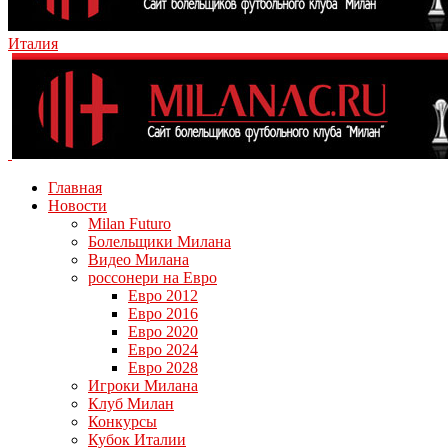
Италия
Главная
Новости
Milan Futuro
Болельщики Милана
Видео Милана
россонери на Евро
Евро 2012
Евро 2016
Евро 2020
Евро 2024
Евро 2028
Игроки Милана
Клуб Милан
Конкурсы
Кубок Италии