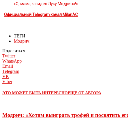
«О, мама, я видел Луку Модрича!»
Официальный Telegram канал MilanAC
ТЕГИ
Модрич
Поделиться
Twitter
WhatsApp
Email
Telegram
VK
Viber
ЭТО МОЖЕТ БЫТЬ ИНТЕРЕСНО
ЕЩЕ ОТ АВТОРА
Модрич: «Хотим выиграть трофей и посвятить ег