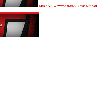
MilanAC – футбольный клуб Милан