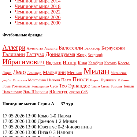
Чемпионат мира 2014
Чемпионат мира 2018
Чемпионат мира 2022
Чемпионат мира 2026
Чемпионат мира 2030
Футбольные бренды
Аллегри
Балотелли
Берлускони
Беннасер
Анчелотти
Аталанта
Галлиани
Гаттузо
Доннарумма
Жиру
Зеедорф
Ибрагимович
Интер
Кака
Индзаги
Кессье
Калабрия
Кассано
Милан
Леао
Мальдини
Меньян
Леонардо
Лацио
Миланское
Пиоли
Пато
Наполи
Монтоливо
Пулишич
Монтелла
Пирло
дерби
Робиньо
Тео Эрнандес
Рома
Романьоли
Сусо
Тонали
Роналдиньо
Тиаго Силва
Томори
Ювентус
Эль-Шаарави
Чалханоглу
оценки GdS
Последние матчи Серии А — 37 тур
17.05.2026|13:00 Комо 1-0 Парма
17.05.2026|13:00 Дженоа 1-2 Милан
17.05.2026|13:00 Ювентус 0-2 Фиорентина
17.05.2026|13:00 Пиза 0-3 Наполи