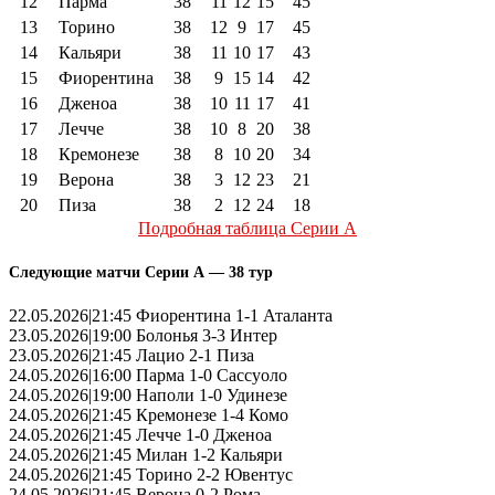
12
Парма
38
11
12
15
45
13
Торино
38
12
9
17
45
14
Кальяри
38
11
10
17
43
15
Фиорентина
38
9
15
14
42
16
Дженоа
38
10
11
17
41
17
Лечче
38
10
8
20
38
18
Кремонезе
38
8
10
20
34
19
Верона
38
3
12
23
21
20
Пиза
38
2
12
24
18
Подробная таблица Серии А
Следующие матчи Серии А — 38 тур
22.05.2026|21:45 Фиорентина 1-1 Аталанта
23.05.2026|19:00 Болонья 3-3 Интер
23.05.2026|21:45 Лацио 2-1 Пиза
24.05.2026|16:00 Парма 1-0 Сассуоло
24.05.2026|19:00 Наполи 1-0 Удинезе
24.05.2026|21:45 Кремонезе 1-4 Комо
24.05.2026|21:45 Лечче 1-0 Дженоа
24.05.2026|21:45 Милан 1-2 Кальяри
24.05.2026|21:45 Торино 2-2 Ювентус
24.05.2026|21:45 Верона 0-2 Рома