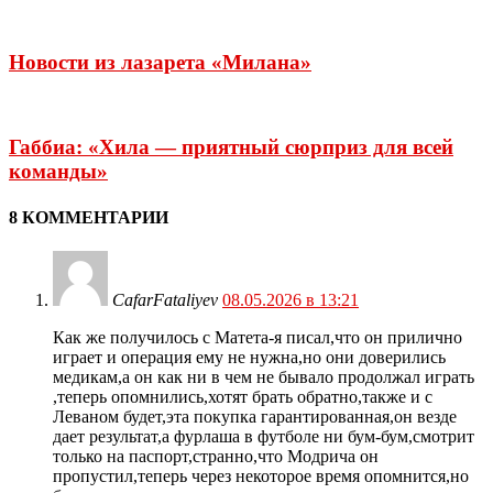
Новости из лазарета «Милана»
Габбиа: «Хила — приятный сюрприз для всей
команды»
8 КОММЕНТАРИИ
CafarFataliyev
08.05.2026 в 13:21
Как же получилось с Матета-я писал,что он прилично
играет и операция ему не нужна,но они доверились
медикам,а он как ни в чем не бывало продолжал играть
,теперь опомнились,хотят брать обратно,также и с
Леваном будет,эта покупка гарантированная,он везде
дает результат,а фурлаша в футболе ни бум-бум,смотрит
только на паспорт,странно,что Модрича он
пропустил,теперь через некоторое время опомнится,но