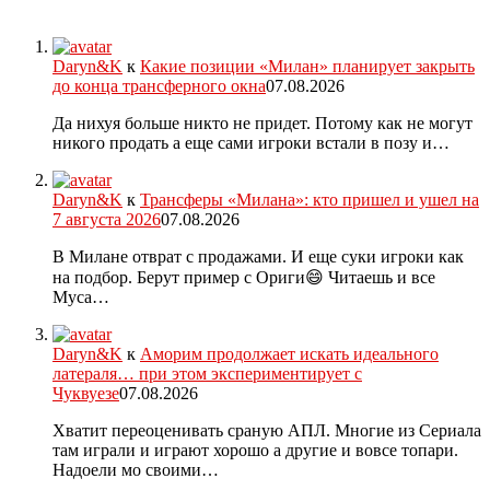
Daryn&K
к
Какие позиции «Милан» планирует закрыть
до конца трансферного окна
07.08.2026
Да нихуя больше никто не придет. Потому как не могут
никого продать а еще сами игроки встали в позу и…
Daryn&K
к
Трансферы «Милана»: кто пришел и ушел на
7 августа 2026
07.08.2026
В Милане отврат с продажами. И еще суки игроки как
на подбор. Берут пример с Ориги😄 Читаешь и все
Муса…
Daryn&K
к
Аморим продолжает искать идеального
латераля… при этом экспериментирует с
Чуквуезе
07.08.2026
Хватит переоценивать сраную АПЛ. Многие из Сериала
там играли и играют хорошо а другие и вовсе топари.
Надоели мо своими…