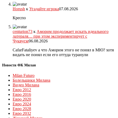
Horush
к
Угадайте игрока
07.08.2026
Креспо
centurion73
к
Аморим продолжает искать идеального
латераля… при этом экспериментирует с
Чуквуезе
06.08.2026
CafarFataliyev а что Аморим этого не понял в МЮ? хотя
видать не понял если его оттуда туранули
Новости ФК Милан
Milan Futuro
Болельщики Милана
Видео Милана
Евро 2012
Евро 2016
Евро 2020
Евро 2024
Евро 2028
Евро 2032