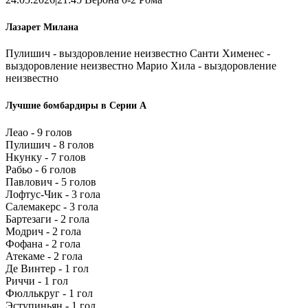
Лазарет Милана
Пулишич - выздоровление неизвестно Санти Хименес -
выздоровление неизвестно Марио Хила - выздоровление
неизвестно
Лучшие бомбардиры в Серии А
Леао - 9 голов
Пулишич - 8 голов
Нкунку - 7 голов
Рабьо - 6 голов
Павлович - 5 голов
Лофтус-Чик - 3 гола
Салемакерс - 3 гола
Бартезаги - 2 гола
Модрич - 2 гола
Фофана - 2 гола
Атекаме - 2 гола
Де Винтер - 1 гол
Риччи - 1 гол
Фюллькруг - 1 гол
Эступиньян - 1 гол