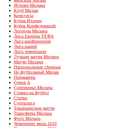
Женский Милан
Игроки Милана
Клуб Милан
Конкурсы
Кубок Италии
Кубок Конфедераций
Легенды Милана
Лига Европы УЕФА
Лига конференций
Лига наций
Лига чемпионов
Лучшие матчи Милана
Матчи Милана
Национальные сборные
Не футбольный Милан
Примавера
Серия А
Соперники Милана
Ставки на футбол
Статьи
Суперлига
Товарищеские матчи
Трансферы Милана
Фото Милана
Чемпионат мира 2010