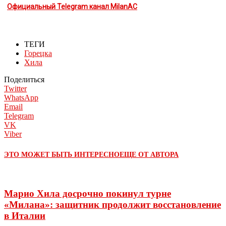
Официальный Telegram канал MilanAC
ТЕГИ
Горецка
Хила
Поделиться
Twitter
WhatsApp
Email
Telegram
VK
Viber
ЭТО МОЖЕТ БЫТЬ ИНТЕРЕСНО
ЕЩЕ ОТ АВТОРА
Марио Хила досрочно покинул турне
«Милана»: защитник продолжит восстановление
в Италии