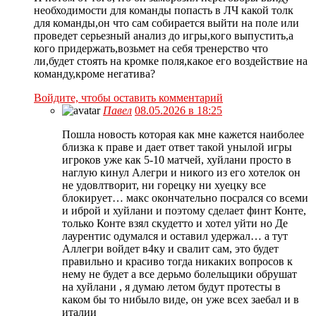
необходимости для команды попасть в ЛЧ какой толк
для команды,он что сам собирается выйти на поле или
проведет серьезный анализ до игры,кого выпустить,а
кого придержать,возьмет на себя тренерство что
ли,будет стоять на кромке поля,какое его воздействие на
команду,кроме негатива?
Войдите, чтобы оставить комментарий
Павел
08.05.2026 в 18:25
Пошла новость которая как мне кажется наиболее
близка к праве и дает ответ такой унылой игры
игроков уже как 5-10 матчей, хуйлани просто в
наглую кинул Алегри и никого из его хотелок он
не удовлтворит, ни горецку ни хуецку все
блокирует… макс окончательно посрался со всеми
и иброй и хуйлани и поэтому сделает финт Конте,
только Конте взял скудетто и хотел уйти но Де
лаурентис одумался и оставил удержал… а тут
Аллегри войдет в4ку и свалит сам, это будет
правильно и красиво тогда никаких вопросов к
нему не будет а все дерьмо болельщики обрушат
на хуйлани , я думаю летом будут протесты в
каком бы то нибыло виде, он уже всех заебал и в
италии