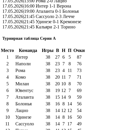
17.05.2026|13:00 Рома 2-0 Лацио
17.05.2026|16:00 Интер 1-1 Верона
17.05.2026|19:00 Аталанта 0-1 Болонья
17.05.2026|21:45 Сассуоло 2-3 Лечче
17.05.2026|21:45 Удинезе 0-1 Кремонезе
17.05.2026|21:45 Кальяри 2-1 Торино
Турнирная таблица Серии А
Место
Команда
Игры
В
Н
П
Очки
1
Интер
38
27
6
5
87
2
Наполи
38
23
7
8
76
3
Рома
38
23
4
11
73
4
Комо
38
20
11
7
71
5
Милан
38
20
10
8
70
6
Ювентус
38
19
12
7
69
7
Аталанта
38
15
14
9
59
8
Болонья
38
16
8
14
56
9
Лацио
38
14
12
12
54
10
Удинезе
38
14
8
16
50
11
Сассуоло
38
14
7
17
49