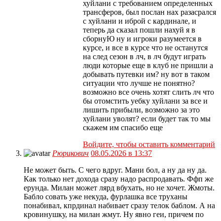
хуйлани с требованием определенных
трансферов, был послан нах разасрался
с хуйлани и иброй с кардинале, и
теперь да сказал пошли нахуй я в
сборнуЮ ну и игроки разумеется в
курсе, и все в курсе что не останутся
на след сезон в лч, в лч будут играть
люди которые еще в клуб не пришли а
добывать путевки им? ну вот в таком
ситуации что лучше не понятно?
возможно все очень хотят слить лч что
бы отомстить уебку хуйлани за все и
лишить прибыли, возможно за это
хуйлани уволят? если будет так то мы
скажем им спасибо еще
Войдите, чтобы оставить комментарий
Рюрикович
08.05.2026 в 13:37
Не может быть. С чего вдруг. Мани бол, а ну да ну да.
Как только нет дохода сразу надо распродавать. Ффп же
ерунда. Милан может лярд вбухать, но не хочет. Жмоты.
Бабло совать уже некуда, фурлашка все труханы
понабивал, кпрдинал набивает сразу телок баблом. А на
кровинушку, на милан жмут. Ну явно геи, причем по