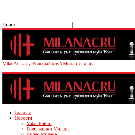
Поиск
MilanAC – футбольный клуб Милан Италия
Главная
Новости
Milan Futuro
Болельщики Милана
Видео Милана