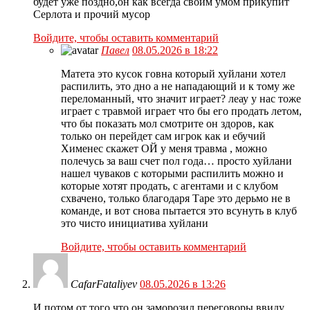
будет уже поздно,он как всегда своим умом прикупит
Серлота и прочий мусор
Войдите, чтобы оставить комментарий
Павел
08.05.2026 в 18:22
Матета это кусок говна который хуйлани хотел
распилить, это дно а не нападающий и к тому же
переломанный, что значит играет? леау у нас тоже
играет с травмой играет что бы его продать летом,
что бы показать мол смотрите он здоров, как
только он перейдет сам игрок как и ебучий
Хименес скажет ОЙ у меня травма , можно
полечусь за ваш счет пол года… просто хуйлани
нашел чуваков с которыми распилить можно и
которые хотят продать, с агентами и с клубом
схвачено, только благодаря Таре это дерьмо не в
команде, и вот снова пытается это всунуть в клуб
это чисто инициатива хуйлани
Войдите, чтобы оставить комментарий
CafarFataliyev
08.05.2026 в 13:26
И потом от того,что он заморозил переговоры ввиду