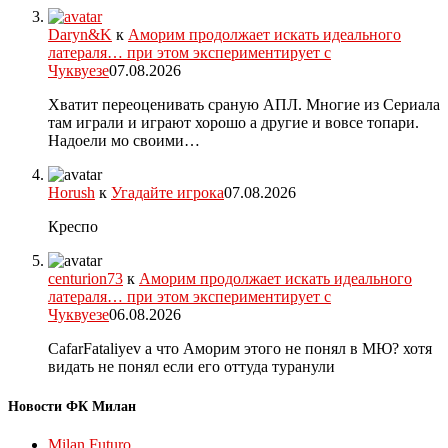
Daryn&K
к
Аморим продолжает искать идеального
латераля… при этом экспериментирует с
Чуквуезе
07.08.2026
Хватит переоценивать сраную АПЛ. Многие из Сериала
там играли и играют хорошо а другие и вовсе топари.
Надоели мо своими…
Horush
к
Угадайте игрока
07.08.2026
Креспо
centurion73
к
Аморим продолжает искать идеального
латераля… при этом экспериментирует с
Чуквуезе
06.08.2026
CafarFataliyev а что Аморим этого не понял в МЮ? хотя
видать не понял если его оттуда туранули
Новости ФК Милан
Milan Futuro