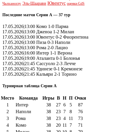
Ювентус
Эль-Шаарави
Чалханоглу
оценки GdS
Последние матчи Серии А — 37 тур
17.05.2026|13:00 Комо 1-0 Парма
17.05.2026|13:00 Дженоа 1-2 Милан
17.05.2026|13:00 Ювентус 0-2 Фиорентина
17.05.2026|13:00 Пиза 0-3 Наполи
17.05.2026|13:00 Рома 2-0 Лацио
17.05.2026|16:00 Интер 1-1 Верона
17.05.2026|19:00 Аталанта 0-1 Болонья
17.05.2026|21:45 Сассуоло 2-3 Лечче
17.05.2026|21:45 Удинезе 0-1 Кремонезе
17.05.2026|21:45 Кальяри 2-1 Торино
Турнирная таблица Серии А
Место
Команда
Игры
В
Н
П
Очки
1
Интер
38
27
6
5
87
2
Наполи
38
23
7
8
76
3
Рома
38
23
4
11
73
4
Комо
38
20
11
7
71
5
Милан
38
20
10
8
70