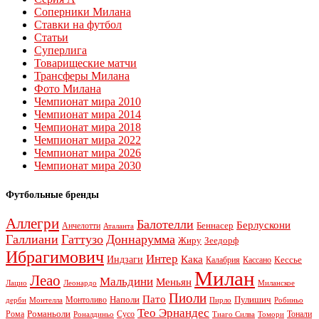
Соперники Милана
Ставки на футбол
Статьи
Суперлига
Товарищеские матчи
Трансферы Милана
Фото Милана
Чемпионат мира 2010
Чемпионат мира 2014
Чемпионат мира 2018
Чемпионат мира 2022
Чемпионат мира 2026
Чемпионат мира 2030
Футбольные бренды
Аллегри
Балотелли
Берлускони
Беннасер
Анчелотти
Аталанта
Галлиани
Гаттузо
Доннарумма
Жиру
Зеедорф
Ибрагимович
Интер
Кака
Индзаги
Кессье
Калабрия
Кассано
Милан
Леао
Мальдини
Меньян
Леонардо
Лацио
Миланское
Пиоли
Пато
Наполи
Монтоливо
Пулишич
Монтелла
Пирло
дерби
Робиньо
Тео Эрнандес
Рома
Романьоли
Сусо
Тонали
Роналдиньо
Тиаго Силва
Томори