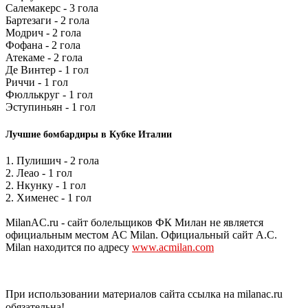
Салемакерс - 3 гола
Бартезаги - 2 гола
Модрич - 2 гола
Фофана - 2 гола
Атекаме - 2 гола
Де Винтер - 1 гол
Риччи - 1 гол
Фюллькруг - 1 гол
Эступиньян - 1 гол
Лучшие бомбардиры в Кубке Италии
1. Пулишич - 2 гола
2. Леао - 1 гол
2. Нкунку - 1 гол
2. Хименес - 1 гол
MilanAC.ru - сайт болельщиков ФК Милан не является
официальным местом AC Milan. Официальный сайт A.C.
Milan находится по адресу
www.acmilan.com
При использовании материалов сайта ссылка на milanac.ru
обязательна!