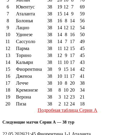
6
Ювентус
38
19
12
7
69
7
Аталанта
38
15
14
9
59
8
Болонья
38
16
8
14
56
9
Лацио
38
14
12
12
54
10
Удинезе
38
14
8
16
50
11
Сассуоло
38
14
7
17
49
12
Парма
38
11
12
15
45
13
Торино
38
12
9
17
45
14
Кальяри
38
11
10
17
43
15
Фиорентина
38
9
15
14
42
16
Дженоа
38
10
11
17
41
17
Лечче
38
10
8
20
38
18
Кремонезе
38
8
10
20
34
19
Верона
38
3
12
23
21
20
Пиза
38
2
12
24
18
Подробная таблица Серии А
Следующие матчи Серии А — 38 тур
22.05.2026|21:45 Фиорентина 1-1 Аталанта