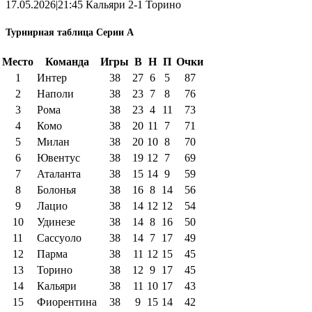
17.05.2026|21:45 Кальяри 2-1 Торино
Турнирная таблица Серии А
Место
Команда
Игры
В
Н
П
Очки
1
Интер
38
27
6
5
87
2
Наполи
38
23
7
8
76
3
Рома
38
23
4
11
73
4
Комо
38
20
11
7
71
5
Милан
38
20
10
8
70
6
Ювентус
38
19
12
7
69
7
Аталанта
38
15
14
9
59
8
Болонья
38
16
8
14
56
9
Лацио
38
14
12
12
54
10
Удинезе
38
14
8
16
50
11
Сассуоло
38
14
7
17
49
12
Парма
38
11
12
15
45
13
Торино
38
12
9
17
45
14
Кальяри
38
11
10
17
43
15
Фиорентина
38
9
15
14
42