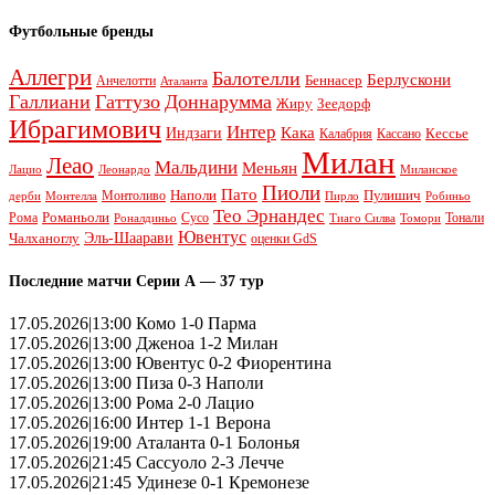
Футбольные бренды
Аллегри
Балотелли
Берлускони
Беннасер
Анчелотти
Аталанта
Галлиани
Гаттузо
Доннарумма
Жиру
Зеедорф
Ибрагимович
Интер
Кака
Индзаги
Кессье
Калабрия
Кассано
Милан
Леао
Мальдини
Меньян
Леонардо
Лацио
Миланское
Пиоли
Пато
Наполи
Монтоливо
Пулишич
Монтелла
Пирло
дерби
Робиньо
Тео Эрнандес
Рома
Романьоли
Сусо
Тонали
Роналдиньо
Тиаго Силва
Томори
Ювентус
Эль-Шаарави
Чалханоглу
оценки GdS
Последние матчи Серии А — 37 тур
17.05.2026|13:00 Комо 1-0 Парма
17.05.2026|13:00 Дженоа 1-2 Милан
17.05.2026|13:00 Ювентус 0-2 Фиорентина
17.05.2026|13:00 Пиза 0-3 Наполи
17.05.2026|13:00 Рома 2-0 Лацио
17.05.2026|16:00 Интер 1-1 Верона
17.05.2026|19:00 Аталанта 0-1 Болонья
17.05.2026|21:45 Сассуоло 2-3 Лечче
17.05.2026|21:45 Удинезе 0-1 Кремонезе