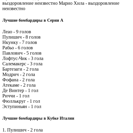
выздоровление неизвестно Марио Хила - выздоровление
неизвестно
Лучшие бомбардиры в Серии А
Леао - 9 голов
Пулишич - 8 голов
Нкунку - 7 голов
Рабьо - 6 голов
Павлович - 5 голов
Лофтус-Чик - 3 гола
Салемакерс - 3 гола
Бартезаги - 2 гола
Модрич - 2 гола
Фофана - 2 гола
Атекаме - 2 гола
Де Винтер - 1 гол
Риччи - 1 гол
Фюллькруг - 1 гол
Эступиньян - 1 гол
Лучшие бомбардиры в Кубке Италии
1. Пулишич - 2 гола