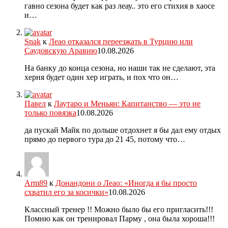
гавно сезона будет как раз леау.. это его стихия в хаосе
и…
Snak
к
Леао отказался переезжать в Турцию или
Саудовскую Аравию
10.08.2026
На банку до конца сезона, но наши так не сделают, эта
херня будет один хер играть, и пох что он…
Павел
к
Лаутаро и Меньян: Капитанство — это не
только повязка
10.08.2026
да пускай Майк по дольше отдохнет я бы дал ему отдых
прямо до первого тура до 21 45, потому что…
Arm89
к
Донандони о Леао: «Иногда я бы просто
схватил его за косички»
10.08.2026
Классный тренер !! Можно было бы его пригласить!!!
Помню как он тренировал Парму , она была хороша!!!