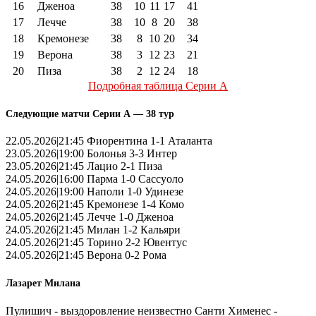
16
Дженоа
38
10
11
17
41
17
Лечче
38
10
8
20
38
18
Кремонезе
38
8
10
20
34
19
Верона
38
3
12
23
21
20
Пиза
38
2
12
24
18
Подробная таблица Серии А
Следующие матчи Серии А — 38 тур
22.05.2026|21:45 Фиорентина 1-1 Аталанта
23.05.2026|19:00 Болонья 3-3 Интер
23.05.2026|21:45 Лацио 2-1 Пиза
24.05.2026|16:00 Парма 1-0 Сассуоло
24.05.2026|19:00 Наполи 1-0 Удинезе
24.05.2026|21:45 Кремонезе 1-4 Комо
24.05.2026|21:45 Лечче 1-0 Дженоа
24.05.2026|21:45 Милан 1-2 Кальяри
24.05.2026|21:45 Торино 2-2 Ювентус
24.05.2026|21:45 Верона 0-2 Рома
Лазарет Милана
Пулишич - выздоровление неизвестно Санти Хименес -