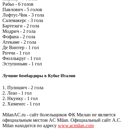
Рабьо - 6 голов
Павлович - 5 голов
Лофтус-Чик - 3 гола
Салемакерс - 3 гола
Бартезаги - 2 гола
Модрич - 2 гола
Фофана - 2 гола
Атекаме - 2 гола
Де Винтер - 1 гол
Риччи - 1 гол
Фюллькруг - 1 гол
Эступиньян - 1 гол
Лучшие бомбардиры в Кубке Италии
1. Пулишич - 2 гола
2. Леао - 1 гол
2. Нкунку - 1 гол
2. Хименес - 1 гол
MilanAC.ru - сайт болельщиков ФК Милан не является
официальным местом AC Milan. Официальный сайт A.C.
Milan находится по адресу
www.acmilan.com