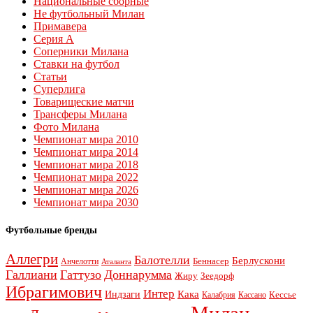
Национальные сборные
Не футбольный Милан
Примавера
Серия А
Соперники Милана
Ставки на футбол
Статьи
Суперлига
Товарищеские матчи
Трансферы Милана
Фото Милана
Чемпионат мира 2010
Чемпионат мира 2014
Чемпионат мира 2018
Чемпионат мира 2022
Чемпионат мира 2026
Чемпионат мира 2030
Футбольные бренды
Аллегри
Балотелли
Берлускони
Беннасер
Анчелотти
Аталанта
Галлиани
Гаттузо
Доннарумма
Жиру
Зеедорф
Ибрагимович
Интер
Кака
Индзаги
Кессье
Калабрия
Кассано
Милан