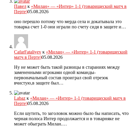
Павел
к
«Милан» — «Интер» 1-1 (товарищеский матч в
Перте)
05.08.2026
оно перешло потому что мерда села и докатывала это
товарка счет 1-0 они играли по счету сидя в защите и…
CafarFataliyev
к
«Милан» — «Интер» 1-1 (товарищеский
матч в Перте)
05.08.2026
Ну не может быть такой разницы в стараниях между
замененными игроками одной команды-
первоначальный состав проиграл свой отрезок
вчистую,в защите был…
Labaz
к
«Милан» — «Интер» 1-1 (товарищеский матч в
Перте)
05.08.2026
Если шутить, то заголовок можно было бы написать, что
черная полоса Интер продолжается и в товарняке не
может обыграть Милан.…