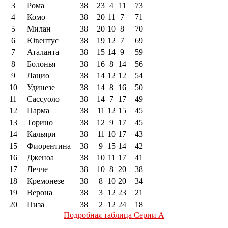
3
Рома
38
23
4
11
73
4
Комо
38
20
11
7
71
5
Милан
38
20
10
8
70
6
Ювентус
38
19
12
7
69
7
Аталанта
38
15
14
9
59
8
Болонья
38
16
8
14
56
9
Лацио
38
14
12
12
54
10
Удинезе
38
14
8
16
50
11
Сассуоло
38
14
7
17
49
12
Парма
38
11
12
15
45
13
Торино
38
12
9
17
45
14
Кальяри
38
11
10
17
43
15
Фиорентина
38
9
15
14
42
16
Дженоа
38
10
11
17
41
17
Лечче
38
10
8
20
38
18
Кремонезе
38
8
10
20
34
19
Верона
38
3
12
23
21
20
Пиза
38
2
12
24
18
Подробная таблица Серии А