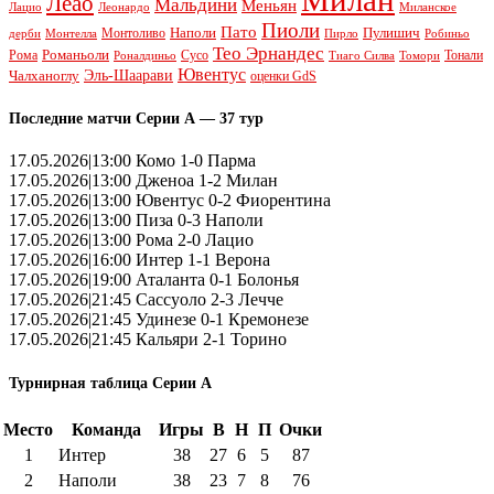
Леао
Мальдини
Меньян
Леонардо
Лацио
Миланское
Пиоли
Пато
Наполи
Монтоливо
Пулишич
Монтелла
Пирло
дерби
Робиньо
Тео Эрнандес
Рома
Романьоли
Сусо
Тонали
Роналдиньо
Тиаго Силва
Томори
Ювентус
Эль-Шаарави
Чалханоглу
оценки GdS
Последние матчи Серии А — 37 тур
17.05.2026|13:00 Комо 1-0 Парма
17.05.2026|13:00 Дженоа 1-2 Милан
17.05.2026|13:00 Ювентус 0-2 Фиорентина
17.05.2026|13:00 Пиза 0-3 Наполи
17.05.2026|13:00 Рома 2-0 Лацио
17.05.2026|16:00 Интер 1-1 Верона
17.05.2026|19:00 Аталанта 0-1 Болонья
17.05.2026|21:45 Сассуоло 2-3 Лечче
17.05.2026|21:45 Удинезе 0-1 Кремонезе
17.05.2026|21:45 Кальяри 2-1 Торино
Турнирная таблица Серии А
Место
Команда
Игры
В
Н
П
Очки
1
Интер
38
27
6
5
87
2
Наполи
38
23
7
8
76