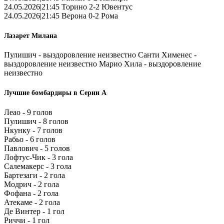
24.05.2026|21:45 Торино 2-2 Ювентус
24.05.2026|21:45 Верона 0-2 Рома
Лазарет Милана
Пулишич - выздоровление неизвестно Санти Хименес -
выздоровление неизвестно Марио Хила - выздоровление
неизвестно
Лучшие бомбардиры в Серии А
Леао - 9 голов
Пулишич - 8 голов
Нкунку - 7 голов
Рабьо - 6 голов
Павлович - 5 голов
Лофтус-Чик - 3 гола
Салемакерс - 3 гола
Бартезаги - 2 гола
Модрич - 2 гола
Фофана - 2 гола
Атекаме - 2 гола
Де Винтер - 1 гол
Риччи - 1 гол