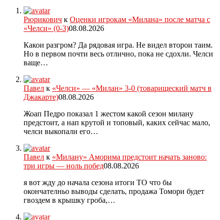
Рюрикович
к
Оценки игрокам «Милана» после матча с
«Челси» (0-3)
08.08.2026
Какои разгром? Да рядовая игра. Не видел второи таим.
Но в первом почти весь отлично, пока не сдохли. Челси
ваще…
Павел
к
«Челси» — «Милан» 3-0 (товарищеский матч в
Джакарте)
08.08.2026
Жоап Педро показал 1 жестом какой сезон милану
предстоит, а нап крутой и топовый, каких сейчас мало,
челси выкопали его…
Павел
к
«Милану» Аморима предстоит начать заново:
три игры — ноль побед
08.08.2026
я вот жду до начала сезона итоги ТО что бы
окончателньо выводы сделать, продажа Томори будет
гвоздем в крышку гроба,…