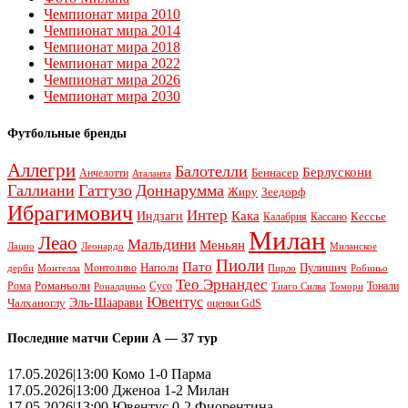
Чемпионат мира 2010
Чемпионат мира 2014
Чемпионат мира 2018
Чемпионат мира 2022
Чемпионат мира 2026
Чемпионат мира 2030
Футбольные бренды
Аллегри
Балотелли
Берлускони
Беннасер
Анчелотти
Аталанта
Галлиани
Гаттузо
Доннарумма
Жиру
Зеедорф
Ибрагимович
Интер
Кака
Индзаги
Кессье
Калабрия
Кассано
Милан
Леао
Мальдини
Меньян
Леонардо
Лацио
Миланское
Пиоли
Пато
Наполи
Монтоливо
Пулишич
Монтелла
Пирло
дерби
Робиньо
Тео Эрнандес
Рома
Романьоли
Сусо
Тонали
Роналдиньо
Тиаго Силва
Томори
Ювентус
Эль-Шаарави
Чалханоглу
оценки GdS
Последние матчи Серии А — 37 тур
17.05.2026|13:00 Комо 1-0 Парма
17.05.2026|13:00 Дженоа 1-2 Милан
17.05.2026|13:00 Ювентус 0-2 Фиорентина