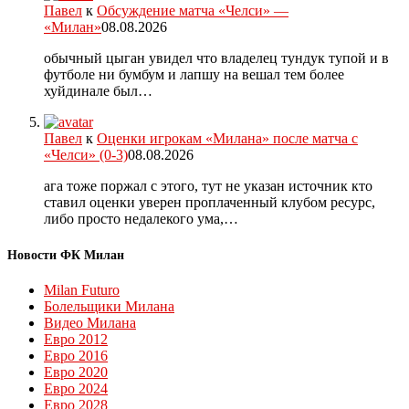
Павел
к
Обсуждение матча «Челси» —
«Милан»
08.08.2026
обычный цыган увидел что владелец тундук тупой и в
футболе ни бумбум и лапшу на вешал тем более
хуйдинале был…
Павел
к
Оценки игрокам «Милана» после матча с
«Челси» (0-3)
08.08.2026
ага тоже поржал с этого, тут не указан источник кто
ставил оценки уверен проплаченный клубом ресурс,
либо просто недалекого ума,…
Новости ФК Милан
Milan Futuro
Болельщики Милана
Видео Милана
Евро 2012
Евро 2016
Евро 2020
Евро 2024
Евро 2028