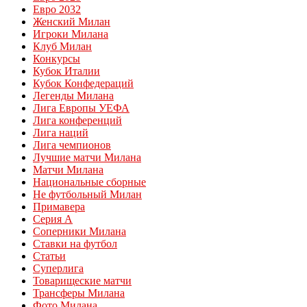
Евро 2032
Женский Милан
Игроки Милана
Клуб Милан
Конкурсы
Кубок Италии
Кубок Конфедераций
Легенды Милана
Лига Европы УЕФА
Лига конференций
Лига наций
Лига чемпионов
Лучшие матчи Милана
Матчи Милана
Национальные сборные
Не футбольный Милан
Примавера
Серия А
Соперники Милана
Ставки на футбол
Статьи
Суперлига
Товарищеские матчи
Трансферы Милана
Фото Милана