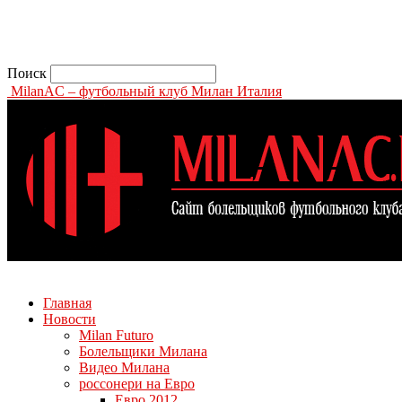
Поиск
MilanAC – футбольный клуб Милан Италия
Главная
Новости
Milan Futuro
Болельщики Милана
Видео Милана
россонери на Евро
Евро 2012