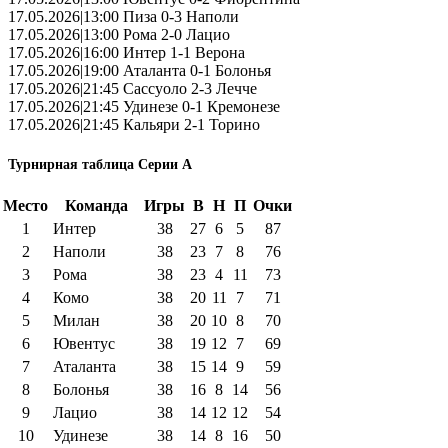
17.05.2026|13:00 Пиза 0-3 Наполи
17.05.2026|13:00 Рома 2-0 Лацио
17.05.2026|16:00 Интер 1-1 Верона
17.05.2026|19:00 Аталанта 0-1 Болонья
17.05.2026|21:45 Сассуоло 2-3 Лечче
17.05.2026|21:45 Удинезе 0-1 Кремонезе
17.05.2026|21:45 Кальяри 2-1 Торино
Турнирная таблица Серии А
Место
Команда
Игры
В
Н
П
Очки
1
Интер
38
27
6
5
87
2
Наполи
38
23
7
8
76
3
Рома
38
23
4
11
73
4
Комо
38
20
11
7
71
5
Милан
38
20
10
8
70
6
Ювентус
38
19
12
7
69
7
Аталанта
38
15
14
9
59
8
Болонья
38
16
8
14
56
9
Лацио
38
14
12
12
54
10
Удинезе
38
14
8
16
50