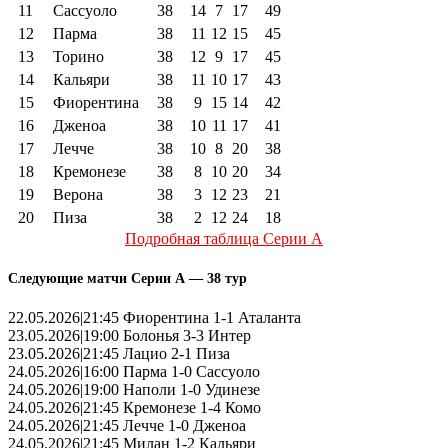
11
Сассуоло
38
14
7
17
49
12
Парма
38
11
12
15
45
13
Торино
38
12
9
17
45
14
Кальяри
38
11
10
17
43
15
Фиорентина
38
9
15
14
42
16
Дженоа
38
10
11
17
41
17
Лечче
38
10
8
20
38
18
Кремонезе
38
8
10
20
34
19
Верона
38
3
12
23
21
20
Пиза
38
2
12
24
18
Подробная таблица Серии А
Следующие матчи Серии А — 38 тур
22.05.2026|21:45 Фиорентина 1-1 Аталанта
23.05.2026|19:00 Болонья 3-3 Интер
23.05.2026|21:45 Лацио 2-1 Пиза
24.05.2026|16:00 Парма 1-0 Сассуоло
24.05.2026|19:00 Наполи 1-0 Удинезе
24.05.2026|21:45 Кремонезе 1-4 Комо
24.05.2026|21:45 Лечче 1-0 Дженоа
24.05.2026|21:45 Милан 1-2 Кальяри