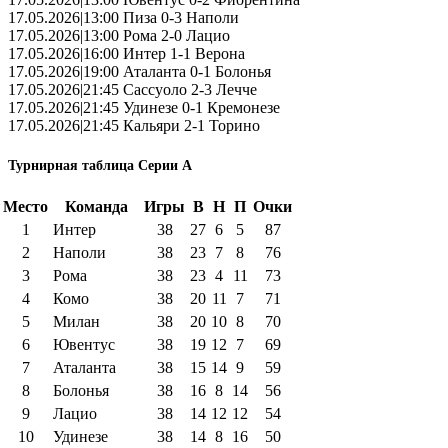
17.05.2026|13:00 Пиза 0-3 Наполи
17.05.2026|13:00 Рома 2-0 Лацио
17.05.2026|16:00 Интер 1-1 Верона
17.05.2026|19:00 Аталанта 0-1 Болонья
17.05.2026|21:45 Сассуоло 2-3 Лечче
17.05.2026|21:45 Удинезе 0-1 Кремонезе
17.05.2026|21:45 Кальяри 2-1 Торино
Турнирная таблица Серии А
Место
Команда
Игры
В
Н
П
Очки
1
Интер
38
27
6
5
87
2
Наполи
38
23
7
8
76
3
Рома
38
23
4
11
73
4
Комо
38
20
11
7
71
5
Милан
38
20
10
8
70
6
Ювентус
38
19
12
7
69
7
Аталанта
38
15
14
9
59
8
Болонья
38
16
8
14
56
9
Лацио
38
14
12
12
54
10
Удинезе
38
14
8
16
50