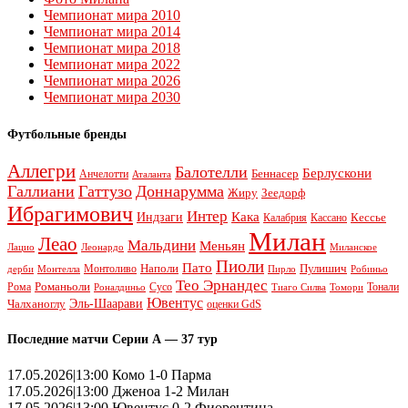
Чемпионат мира 2010
Чемпионат мира 2014
Чемпионат мира 2018
Чемпионат мира 2022
Чемпионат мира 2026
Чемпионат мира 2030
Футбольные бренды
Аллегри
Балотелли
Берлускони
Беннасер
Анчелотти
Аталанта
Галлиани
Гаттузо
Доннарумма
Жиру
Зеедорф
Ибрагимович
Интер
Кака
Индзаги
Кессье
Калабрия
Кассано
Милан
Леао
Мальдини
Меньян
Леонардо
Лацио
Миланское
Пиоли
Пато
Наполи
Монтоливо
Пулишич
Монтелла
Пирло
дерби
Робиньо
Тео Эрнандес
Рома
Романьоли
Сусо
Тонали
Роналдиньо
Тиаго Силва
Томори
Ювентус
Эль-Шаарави
Чалханоглу
оценки GdS
Последние матчи Серии А — 37 тур
17.05.2026|13:00 Комо 1-0 Парма
17.05.2026|13:00 Дженоа 1-2 Милан
17.05.2026|13:00 Ювентус 0-2 Фиорентина