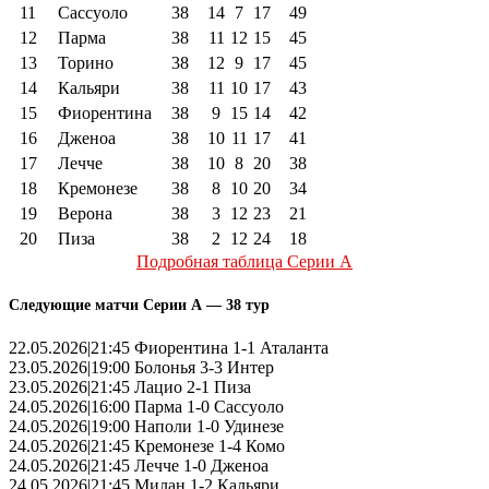
11
Сассуоло
38
14
7
17
49
12
Парма
38
11
12
15
45
13
Торино
38
12
9
17
45
14
Кальяри
38
11
10
17
43
15
Фиорентина
38
9
15
14
42
16
Дженоа
38
10
11
17
41
17
Лечче
38
10
8
20
38
18
Кремонезе
38
8
10
20
34
19
Верона
38
3
12
23
21
20
Пиза
38
2
12
24
18
Подробная таблица Серии А
Следующие матчи Серии А — 38 тур
22.05.2026|21:45 Фиорентина 1-1 Аталанта
23.05.2026|19:00 Болонья 3-3 Интер
23.05.2026|21:45 Лацио 2-1 Пиза
24.05.2026|16:00 Парма 1-0 Сассуоло
24.05.2026|19:00 Наполи 1-0 Удинезе
24.05.2026|21:45 Кремонезе 1-4 Комо
24.05.2026|21:45 Лечче 1-0 Дженоа
24.05.2026|21:45 Милан 1-2 Кальяри