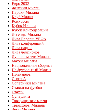
Евро 2032
Женский Милан
Игроки Милана
Клуб Милан
Конкурсы
Кубок Италии
Кубок Конфедераций
Легенды Милана
Лига Европы УЕФА
Лига конференций
Лига наций
Лига чемпионов
Лучшие матчи Милана
Матчи Милана
Национальные сборные
Не футбольный Милан
Примавера
Серия А
Соперники Милана
Ставки на футбол
Статьи
Суперлига
Товарищеские матчи
Трансферы Милана
Фото Милана