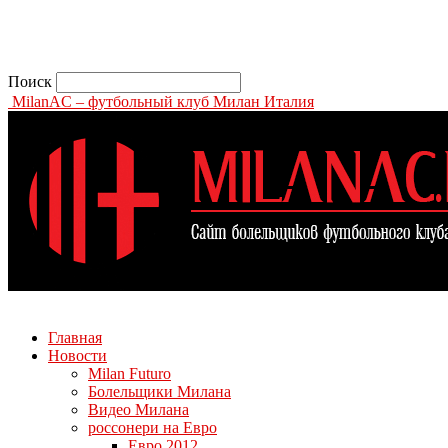
Поиск
MilanAC – футбольный клуб Милан Италия
Главная
Новости
Milan Futuro
Болельщики Милана
Видео Милана
россонери на Евро
Евро 2012