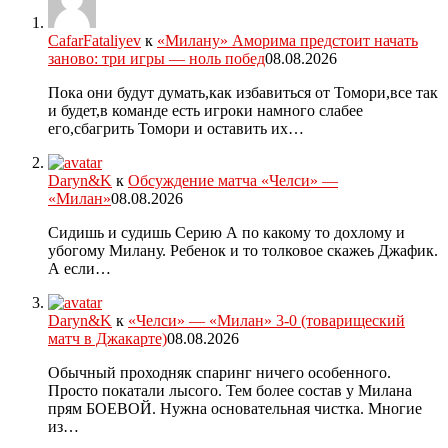
CafarFataliyev
к
«Милану» Аморима предстоит начать
заново: три игры — ноль побед
08.08.2026
Пока они будут думать,как избавиться от Томори,все так
и будет,в команде есть игроки намного слабее
его,сбагрить Томори и оставить их…
Daryn&K
к
Обсуждение матча «Челси» —
«Милан»
08.08.2026
Сидишь и судишь Серию А по какому то дохлому и
убогому Милану. Ребенок и то толковое скажеь Джафик.
А если…
Daryn&K
к
«Челси» — «Милан» 3-0 (товарищеский
матч в Джакарте)
08.08.2026
Обычный проходняк спаринг ничего особенного.
Просто покатали лысого. Тем более состав у Милана
прям БОЕВОЙ. Нужна основательная чистка. Многие
из…