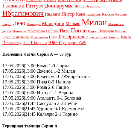
Галлиани
Гаттузо
Доннарумма
Жиру
Зеедорф
Ибрагимович
Интер
Кака
Индзаги
Кессье
Калабрия
Кассано
Милан
Леао
Мальдини
Меньян
Леонардо
Лацио
Миланское
Пиоли
Пато
Наполи
Монтоливо
Пулишич
Монтелла
Пирло
дерби
Робиньо
Тео Эрнандес
Рома
Романьоли
Сусо
Тонали
Роналдиньо
Тиаго Силва
Томори
Ювентус
Эль-Шаарави
Чалханоглу
оценки GdS
Последние матчи Серии А — 37 тур
17.05.2026|13:00 Комо 1-0 Парма
17.05.2026|13:00 Дженоа 1-2 Милан
17.05.2026|13:00 Ювентус 0-2 Фиорентина
17.05.2026|13:00 Пиза 0-3 Наполи
17.05.2026|13:00 Рома 2-0 Лацио
17.05.2026|16:00 Интер 1-1 Верона
17.05.2026|19:00 Аталанта 0-1 Болонья
17.05.2026|21:45 Сассуоло 2-3 Лечче
17.05.2026|21:45 Удинезе 0-1 Кремонезе
17.05.2026|21:45 Кальяри 2-1 Торино
Турнирная таблица Серии А