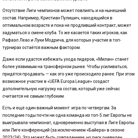
Отсутствие Лиги чемпионов может повлиять и на нынешний
состав. Например, Кристиан Пулишич, находящийся в
оптимальном возрасте и пока не продливший контракт, может
задуматься о смене клуба. То же касается таких игроков, как
Рафаэл Леао и Луки Модрича, для которых участие в топ-
турнирах остаётся важным фактором.
Даже если удастся избежать ухода лидеров, «Милан» станет
более уязвимым на трансферном рынке. Чтобы усиливаться,
придётся продавать — как это уже происходило ранее. При этом
возможное участие в «UEFA Europa League» создаст
дополнительную нагрузку на состав, который уже сейчас
считается не самым глубоким.
Есть и ещё один важный момент: игра по четвергам. За
последние годы почти ни одна команда из топ-5 лиг Европы не
выигрывала чемпионат, одновременно выступая в Лиге Европы
или Лиге конференций (за исключением «Байера» в сезоне
2023/24). Это может быть совпадением, но риск очевиден.