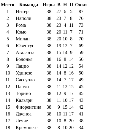
Место
Команда
Игры
В
Н
П
Очки
1
Интер
38
27
6
5
87
2
Наполи
38
23
7
8
76
3
Рома
38
23
4
11
73
4
Комо
38
20
11
7
71
5
Милан
38
20
10
8
70
6
Ювентус
38
19
12
7
69
7
Аталанта
38
15
14
9
59
8
Болонья
38
16
8
14
56
9
Лацио
38
14
12
12
54
10
Удинезе
38
14
8
16
50
11
Сассуоло
38
14
7
17
49
12
Парма
38
11
12
15
45
13
Торино
38
12
9
17
45
14
Кальяри
38
11
10
17
43
15
Фиорентина
38
9
15
14
42
16
Дженоа
38
10
11
17
41
17
Лечче
38
10
8
20
38
18
Кремонезе
38
8
10
20
34