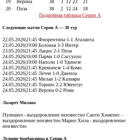
19
Верона
38
3
12
23
21
20
Пиза
38
2
12
24
18
Подробная таблица Серии А
Следующие матчи Серии А — 38 тур
22.05.2026|21:45 Фиорентина 1-1 Аталанта
23.05.2026|19:00 Болонья 3-3 Интер
23.05.2026|21:45 Лацио 2-1 Пиза
24.05.2026|16:00 Парма 1-0 Сассуоло
24.05.2026|19:00 Наполи 1-0 Удинезе
24.05.2026|21:45 Кремонезе 1-4 Комо
24.05.2026|21:45 Лечче 1-0 Дженоа
24.05.2026|21:45 Милан 1-2 Кальяри
24.05.2026|21:45 Торино 2-2 Ювентус
24.05.2026|21:45 Верона 0-2 Рома
Лазарет Милана
Пулишич - выздоровление неизвестно Санти Хименес -
выздоровление неизвестно Марио Хила - выздоровление
неизвестно
Лучшие бомбардиры в Серии А