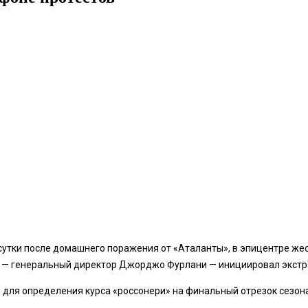
тки после домашнего поражения от «Аталанты», в эпицентре жестк
в — генеральный директор Джорджо Фурлани — инициировал экстре
 для определения курса «россонери» на финальный отрезок сезона