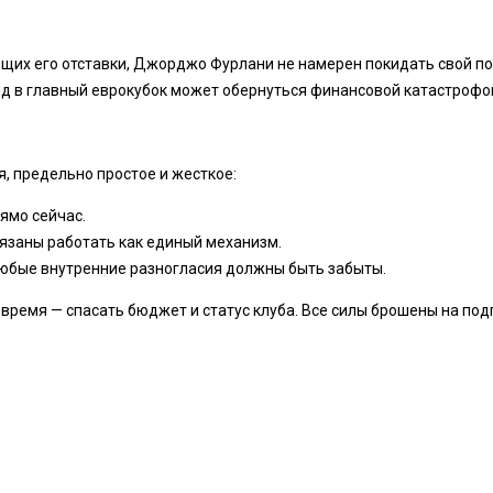
щих его отставки, Джорджо Фурлани не намерен покидать свой пос
ход в главный еврокубок может обернуться финансовой катастрофой
я, предельно простое и жесткое:
ямо сейчас.
бязаны работать как единый механизм.
любые внутренние разногласия должны быть забыты.
х, время — спасать бюджет и статус клуба. Все силы брошены на п