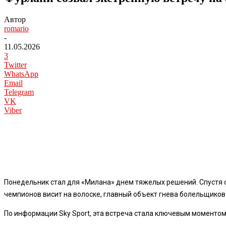
Автор
romario
-
11.05.2026
3
Twitter
WhatsApp
Email
Telegram
VK
Viber
Понедельник стал для «Милана» днем тяжелых решений. Спустя су
чемпионов висит на волоске, главный объект гнева болельщико
По информации Sky Sport, эта встреча стала ключевым моментом