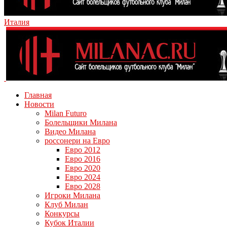
Италия
Главная
Новости
Milan Futuro
Болельщики Милана
Видео Милана
россонери на Евро
Евро 2012
Евро 2016
Евро 2020
Евро 2024
Евро 2028
Игроки Милана
Клуб Милан
Конкурсы
Кубок Италии