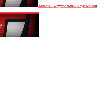
MilanAC – футбольный клуб Милан