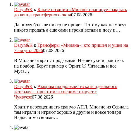
Daryn&K
к
Какие позиции «Милан» планирует закрыть
до конца трансферного окна
07.08.2026
Да нихуя больше никто не придет. Потому как не могут
никого продать а еще сами игроки встали в позу и…
Daryn&K
к
Трансферы «Милана»: кто пришел и ушел на
7 августа 2026
07.08.2026
В Милане отврат с продажами. И еще суки игроки как
на подбор. Берут пример с Ориги😄 Читаешь и все
Муса…
Daryn&K
к
Аморим продолжает искать идеального
латераля… при этом экспериментирует с
Чуквуезе
07.08.2026
Хватит переоценивать сраную АПЛ. Многие из Сериала
там играли и играют хорошо а другие и вовсе топари.
Надоели мо своими…