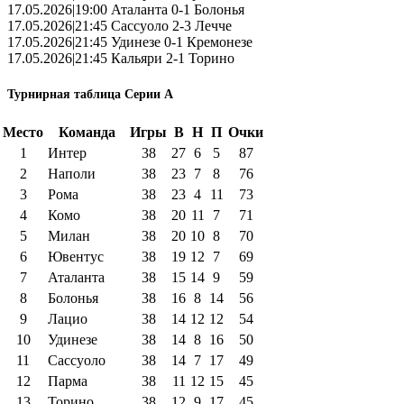
17.05.2026|19:00 Аталанта 0-1 Болонья
17.05.2026|21:45 Сассуоло 2-3 Лечче
17.05.2026|21:45 Удинезе 0-1 Кремонезе
17.05.2026|21:45 Кальяри 2-1 Торино
Турнирная таблица Серии А
Место
Команда
Игры
В
Н
П
Очки
1
Интер
38
27
6
5
87
2
Наполи
38
23
7
8
76
3
Рома
38
23
4
11
73
4
Комо
38
20
11
7
71
5
Милан
38
20
10
8
70
6
Ювентус
38
19
12
7
69
7
Аталанта
38
15
14
9
59
8
Болонья
38
16
8
14
56
9
Лацио
38
14
12
12
54
10
Удинезе
38
14
8
16
50
11
Сассуоло
38
14
7
17
49
12
Парма
38
11
12
15
45
13
Торино
38
12
9
17
45