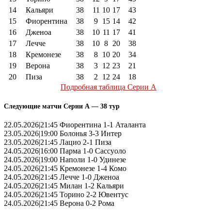
14
Кальяри
38
11
10
17
43
15
Фиорентина
38
9
15
14
42
16
Дженоа
38
10
11
17
41
17
Лечче
38
10
8
20
38
18
Кремонезе
38
8
10
20
34
19
Верона
38
3
12
23
21
20
Пиза
38
2
12
24
18
Подробная таблица Серии А
Следующие матчи Серии А — 38 тур
22.05.2026|21:45 Фиорентина 1-1 Аталанта
23.05.2026|19:00 Болонья 3-3 Интер
23.05.2026|21:45 Лацио 2-1 Пиза
24.05.2026|16:00 Парма 1-0 Сассуоло
24.05.2026|19:00 Наполи 1-0 Удинезе
24.05.2026|21:45 Кремонезе 1-4 Комо
24.05.2026|21:45 Лечче 1-0 Дженоа
24.05.2026|21:45 Милан 1-2 Кальяри
24.05.2026|21:45 Торино 2-2 Ювентус
24.05.2026|21:45 Верона 0-2 Рома