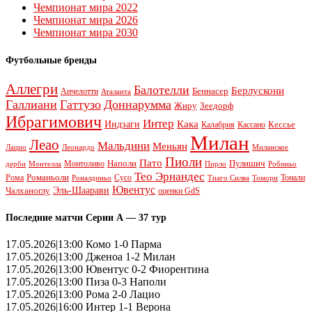
Чемпионат мира 2022
Чемпионат мира 2026
Чемпионат мира 2030
Футбольные бренды
Аллегри
Балотелли
Берлускони
Беннасер
Анчелотти
Аталанта
Галлиани
Гаттузо
Доннарумма
Жиру
Зеедорф
Ибрагимович
Интер
Кака
Индзаги
Кессье
Калабрия
Кассано
Милан
Леао
Мальдини
Меньян
Леонардо
Лацио
Миланское
Пиоли
Пато
Наполи
Монтоливо
Пулишич
Монтелла
Пирло
дерби
Робиньо
Тео Эрнандес
Рома
Романьоли
Сусо
Тонали
Роналдиньо
Тиаго Силва
Томори
Ювентус
Эль-Шаарави
Чалханоглу
оценки GdS
Последние матчи Серии А — 37 тур
17.05.2026|13:00 Комо 1-0 Парма
17.05.2026|13:00 Дженоа 1-2 Милан
17.05.2026|13:00 Ювентус 0-2 Фиорентина
17.05.2026|13:00 Пиза 0-3 Наполи
17.05.2026|13:00 Рома 2-0 Лацио
17.05.2026|16:00 Интер 1-1 Верона