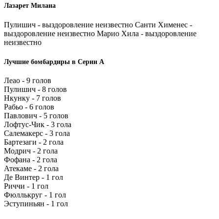
Лазарет Милана
Пулишич - выздоровление неизвестно Санти Хименес -
выздоровление неизвестно Марио Хила - выздоровление
неизвестно
Лучшие бомбардиры в Серии А
Леао - 9 голов
Пулишич - 8 голов
Нкунку - 7 голов
Рабьо - 6 голов
Павлович - 5 голов
Лофтус-Чик - 3 гола
Салемакерс - 3 гола
Бартезаги - 2 гола
Модрич - 2 гола
Фофана - 2 гола
Атекаме - 2 гола
Де Винтер - 1 гол
Риччи - 1 гол
Фюллькруг - 1 гол
Эступиньян - 1 гол