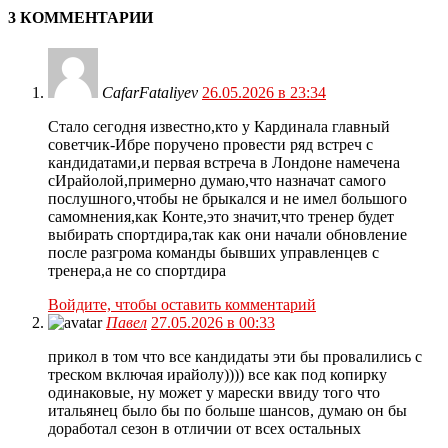
3 КОММЕНТАРИИ
CafarFataliyev
26.05.2026 в 23:34
Стало сегодня известно,кто у Кардинала главный
советчик-Ибре поручено провести ряд встреч с
кандидатами,и первая встреча в Лондоне намечена
сИрайолой,примерно думаю,что назначат самого
послушного,чтобы не брыкался и не имел большого
самомнения,как Конте,это значит,что тренер будет
выбирать спортдира,так как они начали обновление
после разгрома команды бывших управленцев с
тренера,а не со спортдира
Войдите, чтобы оставить комментарий
Павел
27.05.2026 в 00:33
прикол в том что все кандидаты эти бы провалились с
треском включая ирайолу)))) все как под копирку
одинаковые, ну может у марески ввиду того что
итальянец было бы по больше шансов, думаю он бы
доработал сезон в отличии от всех остальных