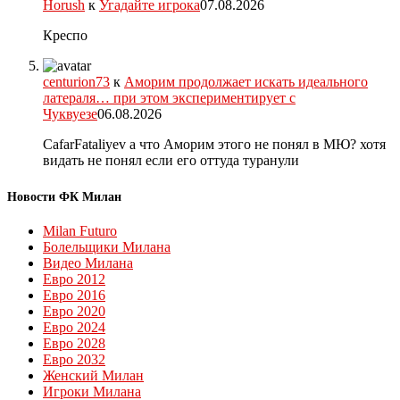
Horush
к
Угадайте игрока
07.08.2026
Креспо
centurion73
к
Аморим продолжает искать идеального
латераля… при этом экспериментирует с
Чуквуезе
06.08.2026
CafarFataliyev а что Аморим этого не понял в МЮ? хотя
видать не понял если его оттуда туранули
Новости ФК Милан
Milan Futuro
Болельщики Милана
Видео Милана
Евро 2012
Евро 2016
Евро 2020
Евро 2024
Евро 2028
Евро 2032
Женский Милан
Игроки Милана