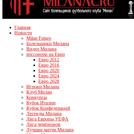
Главная
Новости
Milan Futuro
Болельщики Милана
Видео Милана
россонери на Евро
Евро 2012
Евро 2016
Евро 2020
Евро 2024
Евро 2028
Игроки Милана
Клуб Милан
Конкурсы
Кубок Италии
Кубок Конфедераций
Легенды Милана
Лига Европы УЕФА
Лига чемпионов
Лучшие матчи Милана