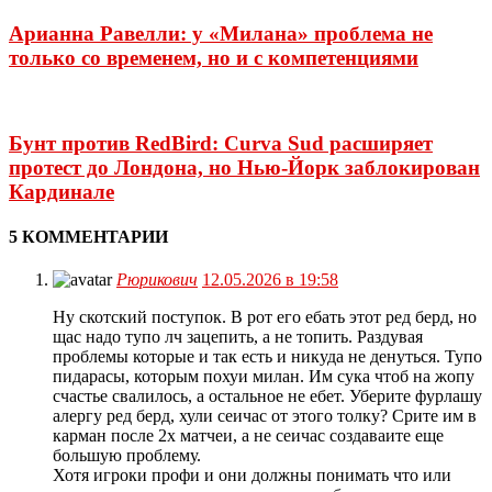
Арианна Равелли: у «Милана» проблема не
только со временем, но и с компетенциями
Бунт против RedBird: Curva Sud расширяет
протест до Лондона, но Нью-Йорк заблокирован
Кардинале
5 КОММЕНТАРИИ
Рюрикович
12.05.2026 в 19:58
Ну скотский поступок. В рот его ебать этот ред берд, но
щас надо тупо лч зацепить, а не топить. Раздувая
проблемы которые и так есть и никуда не денуться. Тупо
пидарасы, которым похуи милан. Им сука чтоб на жопу
счастье свалилось, а остальное не ебет. Уберите фурлашу
алергу ред берд, хули сеичас от этого толку? Срите им в
карман после 2х матчеи, а не сеичас создаваите еще
большую проблему.
Хотя игроки профи и они должны понимать что или