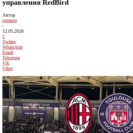
управления RedBird
Автор
romario
-
12.05.2026
5
Twitter
WhatsApp
Email
Telegram
VK
Viber