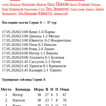
Пиоли
Пато
Наполи
Монтоливо
Пулишич
Монтелла
Пирло
дерби
Робиньо
Тео Эрнандес
Рома
Романьоли
Сусо
Тонали
Роналдиньо
Тиаго Силва
Томори
Ювентус
Эль-Шаарави
Чалханоглу
оценки GdS
Последние матчи Серии А — 37 тур
17.05.2026|13:00 Комо 1-0 Парма
17.05.2026|13:00 Дженоа 1-2 Милан
17.05.2026|13:00 Ювентус 0-2 Фиорентина
17.05.2026|13:00 Пиза 0-3 Наполи
17.05.2026|13:00 Рома 2-0 Лацио
17.05.2026|16:00 Интер 1-1 Верона
17.05.2026|19:00 Аталанта 0-1 Болонья
17.05.2026|21:45 Сассуоло 2-3 Лечче
17.05.2026|21:45 Удинезе 0-1 Кремонезе
17.05.2026|21:45 Кальяри 2-1 Торино
Турнирная таблица Серии А
Место
Команда
Игры
В
Н
П
Очки
1
Интер
38
27
6
5
87
2
Наполи
38
23
7
8
76
3
Рома
38
23
4
11
73