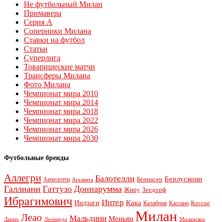
Не футбольный Милан
Примавера
Серия А
Соперники Милана
Ставки на футбол
Статьи
Суперлига
Товарищеские матчи
Трансферы Милана
Фото Милана
Чемпионат мира 2010
Чемпионат мира 2014
Чемпионат мира 2018
Чемпионат мира 2022
Чемпионат мира 2026
Чемпионат мира 2030
Футбольные бренды
Аллегри
Балотелли
Берлускони
Беннасер
Анчелотти
Аталанта
Галлиани
Гаттузо
Доннарумма
Жиру
Зеедорф
Ибрагимович
Интер
Кака
Индзаги
Кессье
Калабрия
Кассано
Милан
Леао
Мальдини
Меньян
Леонардо
Лацио
Миланское