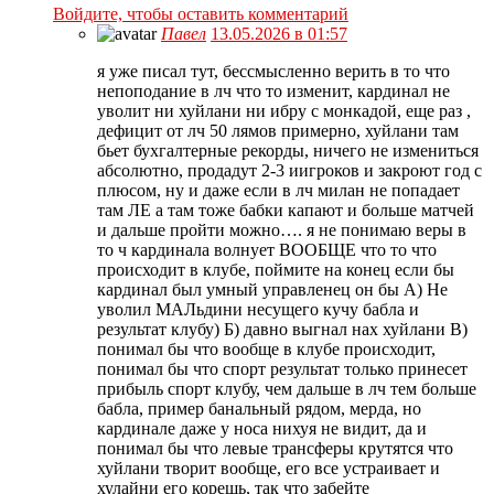
Войдите, чтобы оставить комментарий
Павел
13.05.2026 в 01:57
я уже писал тут, бессмысленно верить в то что
непоподание в лч что то изменит, кардинал не
уволит ни хуйлани ни ибру с монкадой, еще раз ,
дефицит от лч 50 лямов примерно, хуйлани там
бьет бухгалтерные рекорды, ничего не измениться
абсолютно, продадут 2-3 иигроков и закроют год с
плюсом, ну и даже если в лч милан не попадает
там ЛЕ а там тоже бабки капают и больше матчей
и дальше пройти можно…. я не понимаю веры в
то ч кардинала волнует ВООБЩЕ что то что
происходит в клубе, поймите на конец если бы
кардинал был умный управленец он бы А) Не
уволил МАЛьдини несущего кучу бабла и
результат клубу) Б) давно выгнал нах хуйлани В)
понимал бы что вообще в клубе происходит,
понимал бы что спорт результат только принесет
прибыль спорт клубу, чем дальше в лч тем больше
бабла, пример банальный рядом, мерда, но
кардинале даже у носа нихуя не видит, да и
понимал бы что левые трансферы крутятся что
хуйлани творит вообще, его все устраивает и
хулайни его корешь, так что забейте