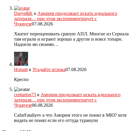
Daryn&K
к
Аморим продолжает искать идеального
латераля… при этом экспериментирует с
Чуквуезе
07.08.2026
Хватит переоценивать сраную АПЛ. Многие из Сериала
там играли и играют хорошо а другие и вовсе топари.
Надоели мо своими…
Horush
к
Угадайте игрока
07.08.2026
Креспо
centurion73
к
Аморим продолжает искать идеального
латераля… при этом экспериментирует с
Чуквуезе
06.08.2026
CafarFataliyev а что Аморим этого не понял в МЮ? хотя
видать не понял если его оттуда туранули