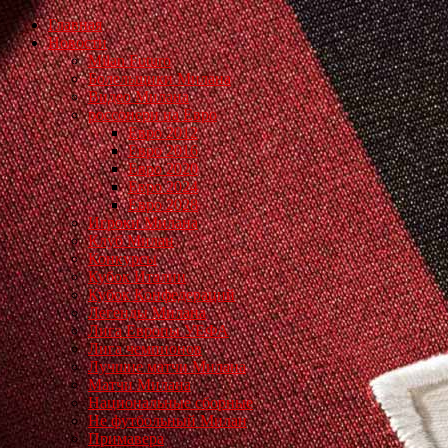
Главная
Новости
Milan Futuro
Болельщики Милана
Видео Милана
россонери на Евро
Евро 2012
Евро 2016
Евро 2020
Евро 2024
Евро 2028
Игроки Милана
Клуб Милан
Конкурсы
Кубок Италии
Кубок Конфедераций
Легенды Милана
Лига Европы УЕФА
Лига чемпионов
Лучшие матчи Милана
Матчи Милана
Национальные сборные
Не футбольный Милан
Примавера