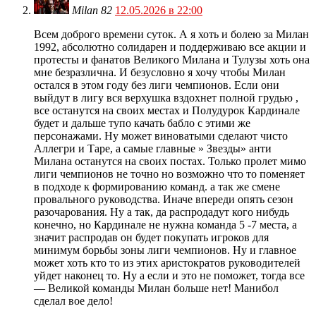
Milan 82
12.05.2026 в 22:00
Всем доброго времени суток. А я хоть и болею за Милан
1992, абсолютно солидарен и поддерживаю все акции и
протесты и фанатов Великого Милана и Тулузы хоть она
мне безразлична. И безусловно я хочу чтобы Милан
остался в этом году без лиги чемпионов. Если они
выйдут в лигу вся верхушка вздохнет полной грудью ,
все останутся на своих местах и Полудурок Кардинале
будет и дальше тупо качать бабло с этими же
персонажами. Ну может виноватыми сделают чисто
Аллегри и Таре, а самые главные » Звезды» анти
Милана останутся на своих постах. Только пролет мимо
лиги чемпионов не точно но возможно что то поменяет
в подходе к формированию команд. а так же смене
провального руководства. Иначе впереди опять сезон
разочарования. Ну а так, да распродадут кого нибудь
конечно, но Кардинале не нужна команда 5 -7 места, а
значит распродав он будет покупать игроков для
минимум борьбы зоны лиги чемпионов. Ну и главное
может хоть кто то из этих аристократов руководителей
уйдет наконец то. Ну а если и это не поможет, тогда все
— Великой команды Милан больше нет! Манибол
сделал вое дело!