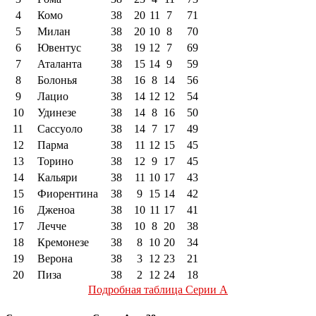
4
Комо
38
20
11
7
71
5
Милан
38
20
10
8
70
6
Ювентус
38
19
12
7
69
7
Аталанта
38
15
14
9
59
8
Болонья
38
16
8
14
56
9
Лацио
38
14
12
12
54
10
Удинезе
38
14
8
16
50
11
Сассуоло
38
14
7
17
49
12
Парма
38
11
12
15
45
13
Торино
38
12
9
17
45
14
Кальяри
38
11
10
17
43
15
Фиорентина
38
9
15
14
42
16
Дженоа
38
10
11
17
41
17
Лечче
38
10
8
20
38
18
Кремонезе
38
8
10
20
34
19
Верона
38
3
12
23
21
20
Пиза
38
2
12
24
18
Подробная таблица Серии А