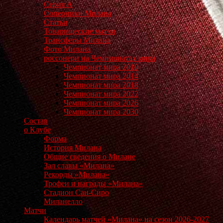
Серия А
Соперники Милана
Статьи
Товарищеские матчи
Трансферы Милана
Фото Милана
россонери на Чемпионатах мира
Чемпионат мира 2010
Чемпионат мира 2014
Чемпионат мира 2018
Чемпионат мира 2022
Чемпионат мира 2026
Чемпионат мира 2030
Состав
о Клубе
Форма
История Милана
Общие сведения о Милане
Зал славы «Милана»
Рекорды «Милана»
Трофеи и награды «Милана»
Стадион Сан-Сиро
Миланелло
Матчи
Календарь матчей «Милана» на сезон 2026-2027