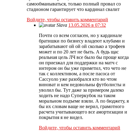
самообманываться, только полный провал со
стадионом гарантирует что кардинал свалит
Войдите, чтобы оставить комментарий
Slava
13.05.2026 в 07:32
Почти со всем согласен, но у кардинале
братишки по бизнесу владеют клубами и
зарабатывают ой ой ой сколько а трофеев
может и по 20 лет не быть. А будь щас
реальная цель ЛЧ все было бы проще когда
он приезжал для поддержки на матч с
интером он бы уже приметил, что чето не
так с коллективом, а после пасоса от
Сассуоло уже разобрался кто во чтом
виноват и кем недовольны футболисты и
уволил бы. Тут даже за примером далеко
ходить не надо Суперкубок на таком
моральном подъеме взяли. А по бюджету, я
бы их словам ваще не верил, грамотного
расчета учитывающего все амортизации и
покрытия я не видел.
Войдите, чтобы оставить комментарий