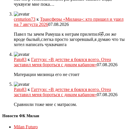
чуквуезе мне пока…
centurion73
к
Трансферы «Милана»: кто пришел и ушел
на 7 августа 2026
07.08.2026
Павел ты зачем Рамуша к неграм прилепил🤣,он же
вроде былый,слегка просто загоревшый,я думаю что ты
хотел написать чуквачанга
Pato83
к
Гаттузо: «В детстве я боялся всего. Отец
заставил меня бороться с диким кабаном»
07.08.2026
Матерации мизинца его не стоит
Pato83
к
Гаттузо: «В детстве я боялся всего. Отец
заставил меня бороться с диким кабаном»
07.08.2026
Сравнили тоже мне с матрасом.
Новости ФК Милан
Milan Futuro