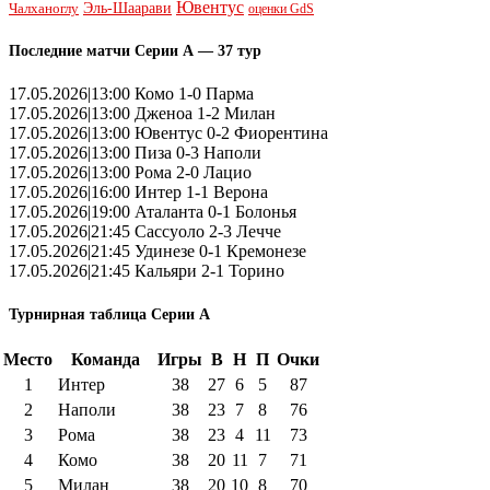
Ювентус
Эль-Шаарави
Чалханоглу
оценки GdS
Последние матчи Серии А — 37 тур
17.05.2026|13:00 Комо 1-0 Парма
17.05.2026|13:00 Дженоа 1-2 Милан
17.05.2026|13:00 Ювентус 0-2 Фиорентина
17.05.2026|13:00 Пиза 0-3 Наполи
17.05.2026|13:00 Рома 2-0 Лацио
17.05.2026|16:00 Интер 1-1 Верона
17.05.2026|19:00 Аталанта 0-1 Болонья
17.05.2026|21:45 Сассуоло 2-3 Лечче
17.05.2026|21:45 Удинезе 0-1 Кремонезе
17.05.2026|21:45 Кальяри 2-1 Торино
Турнирная таблица Серии А
Место
Команда
Игры
В
Н
П
Очки
1
Интер
38
27
6
5
87
2
Наполи
38
23
7
8
76
3
Рома
38
23
4
11
73
4
Комо
38
20
11
7
71
5
Милан
38
20
10
8
70