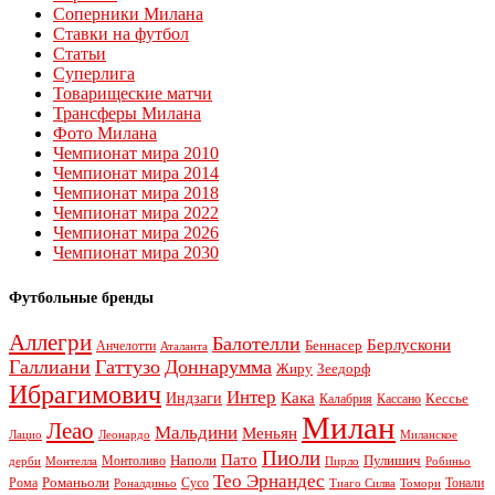
Соперники Милана
Ставки на футбол
Статьи
Суперлига
Товарищеские матчи
Трансферы Милана
Фото Милана
Чемпионат мира 2010
Чемпионат мира 2014
Чемпионат мира 2018
Чемпионат мира 2022
Чемпионат мира 2026
Чемпионат мира 2030
Футбольные бренды
Аллегри
Балотелли
Берлускони
Беннасер
Анчелотти
Аталанта
Галлиани
Гаттузо
Доннарумма
Жиру
Зеедорф
Ибрагимович
Интер
Кака
Индзаги
Кессье
Калабрия
Кассано
Милан
Леао
Мальдини
Меньян
Леонардо
Лацио
Миланское
Пиоли
Пато
Наполи
Монтоливо
Пулишич
Монтелла
Пирло
дерби
Робиньо
Тео Эрнандес
Рома
Романьоли
Сусо
Тонали
Роналдиньо
Тиаго Силва
Томори