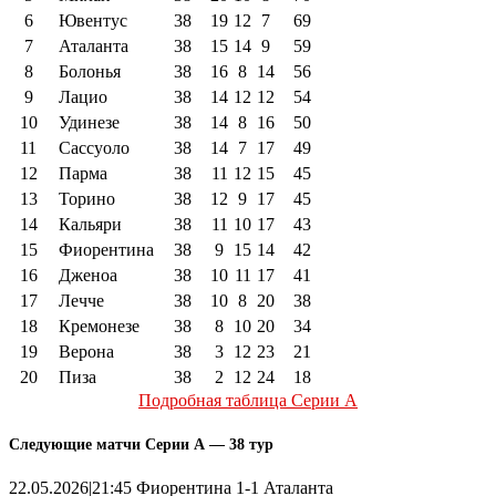
6
Ювентус
38
19
12
7
69
7
Аталанта
38
15
14
9
59
8
Болонья
38
16
8
14
56
9
Лацио
38
14
12
12
54
10
Удинезе
38
14
8
16
50
11
Сассуоло
38
14
7
17
49
12
Парма
38
11
12
15
45
13
Торино
38
12
9
17
45
14
Кальяри
38
11
10
17
43
15
Фиорентина
38
9
15
14
42
16
Дженоа
38
10
11
17
41
17
Лечче
38
10
8
20
38
18
Кремонезе
38
8
10
20
34
19
Верона
38
3
12
23
21
20
Пиза
38
2
12
24
18
Подробная таблица Серии А
Следующие матчи Серии А — 38 тур
22.05.2026|21:45 Фиорентина 1-1 Аталанта