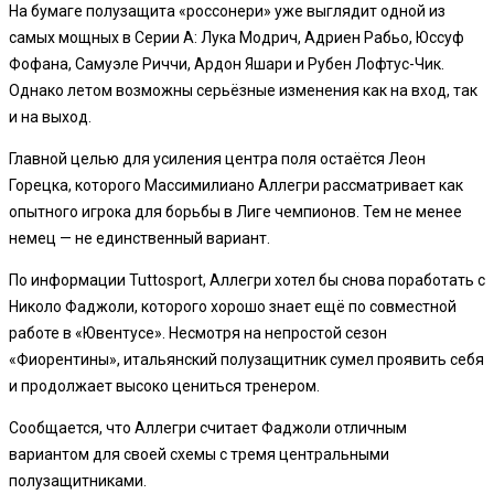
На бумаге полузащита «россонери» уже выглядит одной из
самых мощных в Серии А: Лука Модрич, Адриен Рабьо, Юссуф
Фофана, Самуэле Риччи, Ардон Яшари и Рубен Лофтус-Чик.
Однако летом возможны серьёзные изменения как на вход, так
и на выход.
Главной целью для усиления центра поля остаётся Леон
Горецка, которого Массимилиано Аллегри рассматривает как
опытного игрока для борьбы в Лиге чемпионов. Тем не менее
немец — не единственный вариант.
По информации Tuttosport, Аллегри хотел бы снова поработать с
Николо Фаджоли, которого хорошо знает ещё по совместной
работе в «Ювентусе». Несмотря на непростой сезон
«Фиорентины», итальянский полузащитник сумел проявить себя
и продолжает высоко цениться тренером.
Сообщается, что Аллегри считает Фаджоли отличным
вариантом для своей схемы с тремя центральными
полузащитниками.