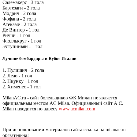
Салемакерс - 3 гола
Бартезаги - 2 гола
Модрич - 2 гола
Фофана - 2 гола
Атекаме - 2 гола
Де Винтер - 1 гол
Риччи - 1 гол
Фюллькруг - 1 гол
Эступиньян - 1 гол
Лучшие бомбардиры в Кубке Италии
1. Пулишич - 2 гола
2. Леао - 1 гол
2. Нкунку - 1 гол
2. Хименес - 1 гол
MilanAC.ru - сайт болельщиков ФК Милан не является
официальным местом AC Milan. Официальный сайт A.C.
Milan находится по адресу
www.acmilan.com
При использовании материалов сайта ссылка на milanac.ru
обязательна!