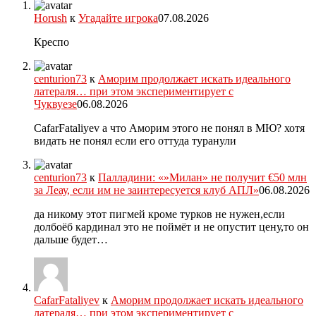
Horush
к
Угадайте игрока
07.08.2026
Креспо
centurion73
к
Аморим продолжает искать идеального
латераля… при этом экспериментирует с
Чуквуезе
06.08.2026
CafarFataliyev а что Аморим этого не понял в МЮ? хотя
видать не понял если его оттуда туранули
centurion73
к
Палладини: «»Милан» не получит €50 млн
за Леау, если им не заинтересуется клуб АПЛ»
06.08.2026
да никому этот пигмей кроме турков не нужен,если
долбоёб кардинал это не поймёт и не опустит цену,то он
дальше будет…
CafarFataliyev
к
Аморим продолжает искать идеального
латераля… при этом экспериментирует с