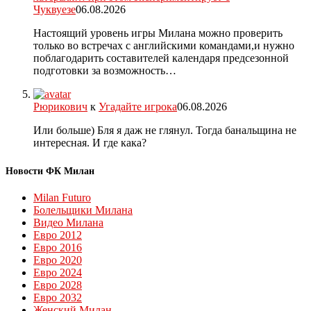
Чуквуезе
06.08.2026
Настоящий уровень игры Милана можно проверить
только во встречах с английскими командами,и нужно
поблагодарить составителей календаря предсезонной
подготовки за возможность…
Рюрикович
к
Угадайте игрока
06.08.2026
Или больше) Бля я даж не глянул. Тогда банальщина не
интересная. И где кака?
Новости ФК Милан
Milan Futuro
Болельщики Милана
Видео Милана
Евро 2012
Евро 2016
Евро 2020
Евро 2024
Евро 2028
Евро 2032
Женский Милан