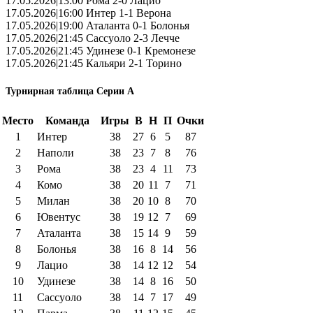
17.05.2026|13:00 Рома 2-0 Лацио
17.05.2026|16:00 Интер 1-1 Верона
17.05.2026|19:00 Аталанта 0-1 Болонья
17.05.2026|21:45 Сассуоло 2-3 Лечче
17.05.2026|21:45 Удинезе 0-1 Кремонезе
17.05.2026|21:45 Кальяри 2-1 Торино
Турнирная таблица Серии А
Место
Команда
Игры
В
Н
П
Очки
1
Интер
38
27
6
5
87
2
Наполи
38
23
7
8
76
3
Рома
38
23
4
11
73
4
Комо
38
20
11
7
71
5
Милан
38
20
10
8
70
6
Ювентус
38
19
12
7
69
7
Аталанта
38
15
14
9
59
8
Болонья
38
16
8
14
56
9
Лацио
38
14
12
12
54
10
Удинезе
38
14
8
16
50
11
Сассуоло
38
14
7
17
49