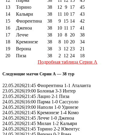
12
Парма
38
11
12
15
45
13
Торино
38
12
9
17
45
14
Кальяри
38
11
10
17
43
15
Фиорентина
38
9
15
14
42
16
Дженоа
38
10
11
17
41
17
Лечче
38
10
8
20
38
18
Кремонезе
38
8
10
20
34
19
Верона
38
3
12
23
21
20
Пиза
38
2
12
24
18
Подробная таблица Серии А
Следующие матчи Серии А — 38 тур
22.05.2026|21:45 Фиорентина 1-1 Аталанта
23.05.2026|19:00 Болонья 3-3 Интер
23.05.2026|21:45 Лацио 2-1 Пиза
24.05.2026|16:00 Парма 1-0 Сассуоло
24.05.2026|19:00 Наполи 1-0 Удинезе
24.05.2026|21:45 Кремонезе 1-4 Комо
24.05.2026|21:45 Лечче 1-0 Дженоа
24.05.2026|21:45 Милан 1-2 Кальяри
24.05.2026|21:45 Торино 2-2 Ювентус
24.05.2026|21:45 Верона 0-2 Рома