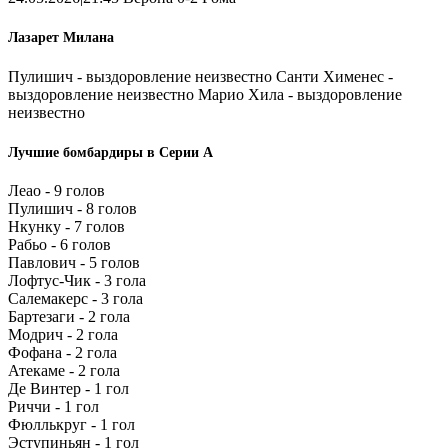
Лазарет Милана
Пулишич - выздоровление неизвестно Санти Хименес -
выздоровление неизвестно Марио Хила - выздоровление
неизвестно
Лучшие бомбардиры в Серии А
Леао - 9 голов
Пулишич - 8 голов
Нкунку - 7 голов
Рабьо - 6 голов
Павлович - 5 голов
Лофтус-Чик - 3 гола
Салемакерс - 3 гола
Бартезаги - 2 гола
Модрич - 2 гола
Фофана - 2 гола
Атекаме - 2 гола
Де Винтер - 1 гол
Риччи - 1 гол
Фюллькруг - 1 гол
Эступиньян - 1 гол