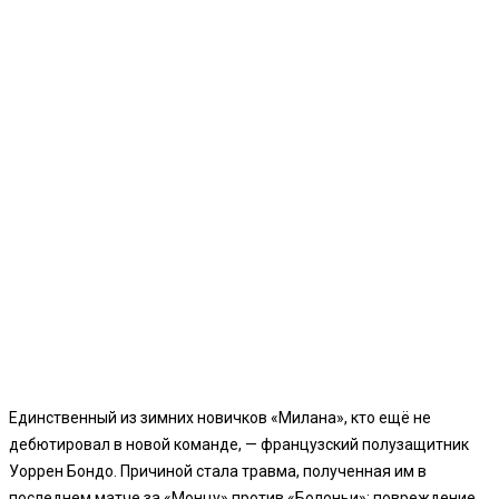
Единственный из зимних новичков «Милана», кто ещё не
дебютировал в новой команде, — французский полузащитник
Уоррен Бондо. Причиной стала травма, полученная им в
последнем матче за «Монцу» против «Болоньи»: повреждение