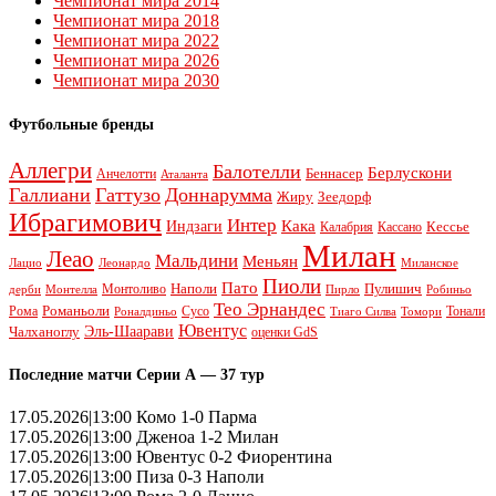
Чемпионат мира 2014
Чемпионат мира 2018
Чемпионат мира 2022
Чемпионат мира 2026
Чемпионат мира 2030
Футбольные бренды
Аллегри
Балотелли
Берлускони
Беннасер
Анчелотти
Аталанта
Галлиани
Гаттузо
Доннарумма
Жиру
Зеедорф
Ибрагимович
Интер
Кака
Индзаги
Кессье
Калабрия
Кассано
Милан
Леао
Мальдини
Меньян
Леонардо
Лацио
Миланское
Пиоли
Пато
Наполи
Монтоливо
Пулишич
Монтелла
Пирло
дерби
Робиньо
Тео Эрнандес
Рома
Романьоли
Сусо
Тонали
Роналдиньо
Тиаго Силва
Томори
Ювентус
Эль-Шаарави
Чалханоглу
оценки GdS
Последние матчи Серии А — 37 тур
17.05.2026|13:00 Комо 1-0 Парма
17.05.2026|13:00 Дженоа 1-2 Милан
17.05.2026|13:00 Ювентус 0-2 Фиорентина
17.05.2026|13:00 Пиза 0-3 Наполи