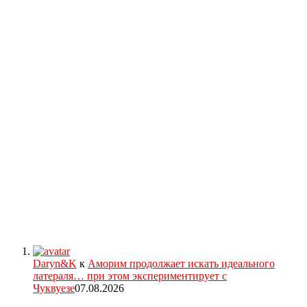
Daryn&K
к
Аморим продолжает искать идеального
латераля… при этом экспериментирует с
Чуквуезе
07.08.2026