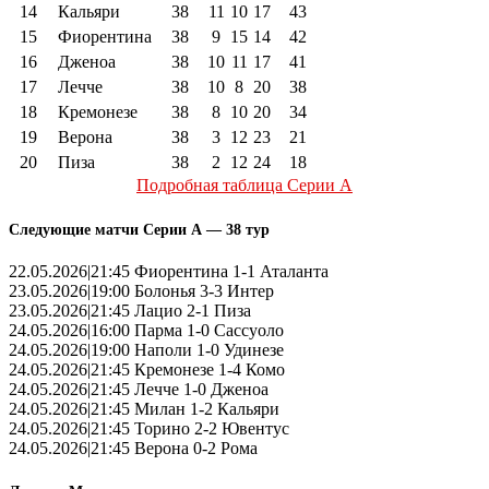
14
Кальяри
38
11
10
17
43
15
Фиорентина
38
9
15
14
42
16
Дженоа
38
10
11
17
41
17
Лечче
38
10
8
20
38
18
Кремонезе
38
8
10
20
34
19
Верона
38
3
12
23
21
20
Пиза
38
2
12
24
18
Подробная таблица Серии А
Следующие матчи Серии А — 38 тур
22.05.2026|21:45 Фиорентина 1-1 Аталанта
23.05.2026|19:00 Болонья 3-3 Интер
23.05.2026|21:45 Лацио 2-1 Пиза
24.05.2026|16:00 Парма 1-0 Сассуоло
24.05.2026|19:00 Наполи 1-0 Удинезе
24.05.2026|21:45 Кремонезе 1-4 Комо
24.05.2026|21:45 Лечче 1-0 Дженоа
24.05.2026|21:45 Милан 1-2 Кальяри
24.05.2026|21:45 Торино 2-2 Ювентус
24.05.2026|21:45 Верона 0-2 Рома