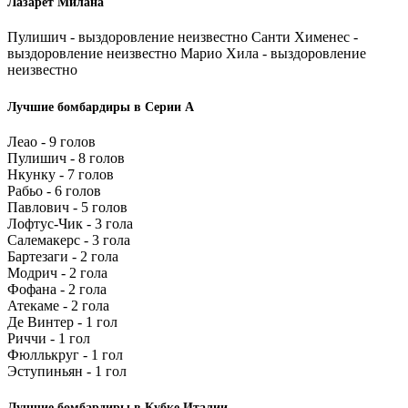
Лазарет Милана
Пулишич - выздоровление неизвестно Санти Хименес -
выздоровление неизвестно Марио Хила - выздоровление
неизвестно
Лучшие бомбардиры в Серии А
Леао - 9 голов
Пулишич - 8 голов
Нкунку - 7 голов
Рабьо - 6 голов
Павлович - 5 голов
Лофтус-Чик - 3 гола
Салемакерс - 3 гола
Бартезаги - 2 гола
Модрич - 2 гола
Фофана - 2 гола
Атекаме - 2 гола
Де Винтер - 1 гол
Риччи - 1 гол
Фюллькруг - 1 гол
Эступиньян - 1 гол
Лучшие бомбардиры в Кубке Италии