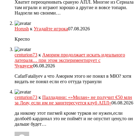
Хватит переоценивать сраную АПЛ. Многие из Сериала
там играли и играют хорошо а другие и вовсе топари.
Надоели мо своими…
Horush
к
Угадайте игрока
07.08.2026
Креспо
centurion73
к
Аморим продолжает искать идеального
латераля… при этом экспериментирует с
Чуквуезе
06.08.2026
CafarFataliyev а что Аморим этого не понял в МЮ? хотя
видать не понял если его оттуда туранули
centurion73
к
Палладини: «»Милан» не получит €50 млн
за Леау, если им не заинтересуется клуб АПЛ»
06.08.2026
да никому этот пигмей кроме турков не нужен,если
долбоёб кардинал это не поймёт и не опустит цену,то он
дальше будет…