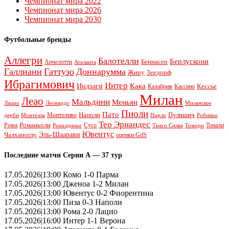
Чемпионат мира 2022
Чемпионат мира 2026
Чемпионат мира 2030
Футбольные бренды
Аллегри
Балотелли
Берлускони
Беннасер
Анчелотти
Аталанта
Галлиани
Гаттузо
Доннарумма
Жиру
Зеедорф
Ибрагимович
Интер
Кака
Индзаги
Кессье
Калабрия
Кассано
Милан
Леао
Мальдини
Меньян
Леонардо
Лацио
Миланское
Пиоли
Пато
Наполи
Монтоливо
Пулишич
Монтелла
Пирло
дерби
Робиньо
Тео Эрнандес
Рома
Романьоли
Сусо
Тонали
Роналдиньо
Тиаго Силва
Томори
Ювентус
Эль-Шаарави
Чалханоглу
оценки GdS
Последние матчи Серии А — 37 тур
17.05.2026|13:00 Комо 1-0 Парма
17.05.2026|13:00 Дженоа 1-2 Милан
17.05.2026|13:00 Ювентус 0-2 Фиорентина
17.05.2026|13:00 Пиза 0-3 Наполи
17.05.2026|13:00 Рома 2-0 Лацио
17.05.2026|16:00 Интер 1-1 Верона