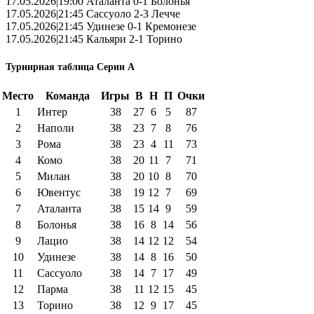
17.05.2026|19:00 Аталанта 0-1 Болонья
17.05.2026|21:45 Сассуоло 2-3 Лечче
17.05.2026|21:45 Удинезе 0-1 Кремонезе
17.05.2026|21:45 Кальяри 2-1 Торино
Турнирная таблица Серии А
Место
Команда
Игры
В
Н
П
Очки
1
Интер
38
27
6
5
87
2
Наполи
38
23
7
8
76
3
Рома
38
23
4
11
73
4
Комо
38
20
11
7
71
5
Милан
38
20
10
8
70
6
Ювентус
38
19
12
7
69
7
Аталанта
38
15
14
9
59
8
Болонья
38
16
8
14
56
9
Лацио
38
14
12
12
54
10
Удинезе
38
14
8
16
50
11
Сассуоло
38
14
7
17
49
12
Парма
38
11
12
15
45
13
Торино
38
12
9
17
45