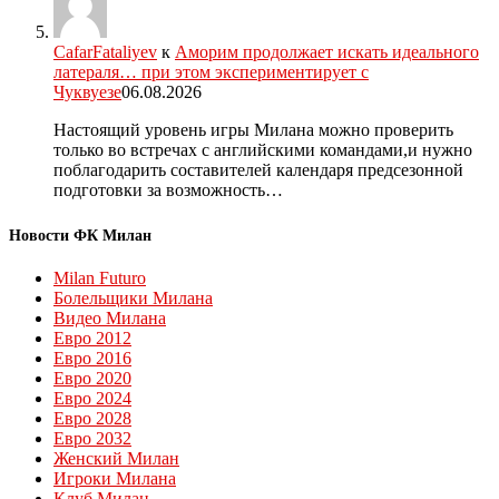
CafarFataliyev
к
Аморим продолжает искать идеального
латераля… при этом экспериментирует с
Чуквуезе
06.08.2026
Настоящий уровень игры Милана можно проверить
только во встречах с английскими командами,и нужно
поблагодарить составителей календаря предсезонной
подготовки за возможность…
Новости ФК Милан
Milan Futuro
Болельщики Милана
Видео Милана
Евро 2012
Евро 2016
Евро 2020
Евро 2024
Евро 2028
Евро 2032
Женский Милан
Игроки Милана
Клуб Милан