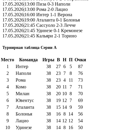
17.05.2026|13:00 Пиза 0-3 Наполи
17.05.2026|13:00 Рома 2-0 Лацио
17.05.2026|16:00 Интер 1-1 Верона
17.05.2026|19:00 Аталанта 0-1 Болонья
17.05.2026|21:45 Сассуоло 2-3 Лечче
17.05.2026|21:45 Удинезе 0-1 Кремонезе
17.05.2026|21:45 Кальяри 2-1 Торино
Турнирная таблица Серии А
Место
Команда
Игры
В
Н
П
Очки
1
Интер
38
27
6
5
87
2
Наполи
38
23
7
8
76
3
Рома
38
23
4
11
73
4
Комо
38
20
11
7
71
5
Милан
38
20
10
8
70
6
Ювентус
38
19
12
7
69
7
Аталанта
38
15
14
9
59
8
Болонья
38
16
8
14
56
9
Лацио
38
14
12
12
54
10
Удинезе
38
14
8
16
50