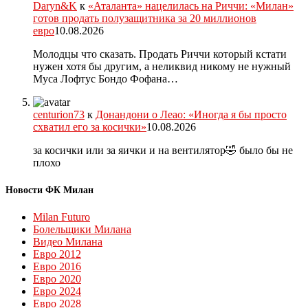
Daryn&K
к
«Аталанта» нацелилась на Риччи: «Милан»
готов продать полузащитника за 20 миллионов
евро
10.08.2026
Молодцы что сказать. Продать Риччи который кстати
нужен хотя бы другим, а неликвид никому не нужный
Муса Лофтус Бондо Фофана…
centurion73
к
Донандони о Леао: «Иногда я бы просто
схватил его за косички»
10.08.2026
за косички или за яички и на вентилятор🤣 было бы не
плохо
Новости ФК Милан
Milan Futuro
Болельщики Милана
Видео Милана
Евро 2012
Евро 2016
Евро 2020
Евро 2024
Евро 2028