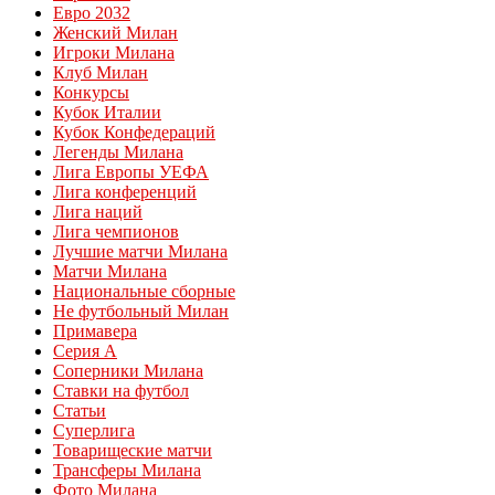
Евро 2032
Женский Милан
Игроки Милана
Клуб Милан
Конкурсы
Кубок Италии
Кубок Конфедераций
Легенды Милана
Лига Европы УЕФА
Лига конференций
Лига наций
Лига чемпионов
Лучшие матчи Милана
Матчи Милана
Национальные сборные
Не футбольный Милан
Примавера
Серия А
Соперники Милана
Ставки на футбол
Статьи
Суперлига
Товарищеские матчи
Трансферы Милана
Фото Милана