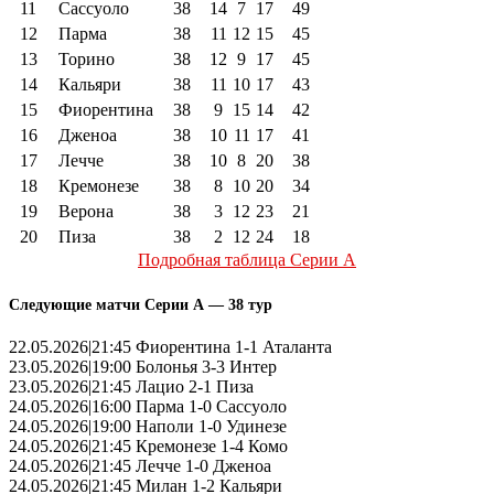
11
Сассуоло
38
14
7
17
49
12
Парма
38
11
12
15
45
13
Торино
38
12
9
17
45
14
Кальяри
38
11
10
17
43
15
Фиорентина
38
9
15
14
42
16
Дженоа
38
10
11
17
41
17
Лечче
38
10
8
20
38
18
Кремонезе
38
8
10
20
34
19
Верона
38
3
12
23
21
20
Пиза
38
2
12
24
18
Подробная таблица Серии А
Следующие матчи Серии А — 38 тур
22.05.2026|21:45 Фиорентина 1-1 Аталанта
23.05.2026|19:00 Болонья 3-3 Интер
23.05.2026|21:45 Лацио 2-1 Пиза
24.05.2026|16:00 Парма 1-0 Сассуоло
24.05.2026|19:00 Наполи 1-0 Удинезе
24.05.2026|21:45 Кремонезе 1-4 Комо
24.05.2026|21:45 Лечче 1-0 Дженоа
24.05.2026|21:45 Милан 1-2 Кальяри