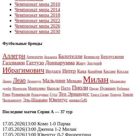
Чемпионат мира 2010
Чемпионат мира 2014
Чемпионат мира 2018
Чемпионат мира 2022
Чемпионат мира 2026
Чемпионат мира 2030
Футбольные бренды
Аллегри
Балотелли
Берлускони
Беннасер
Анчелотти
Аталанта
Галлиани
Гаттузо
Доннарумма
Жиру
Зеедорф
Ибрагимович
Интер
Кака
Индзаги
Кессье
Калабрия
Кассано
Милан
Леао
Мальдини
Меньян
Леонардо
Лацио
Миланское
Пиоли
Пато
Наполи
Монтоливо
Пулишич
Монтелла
Пирло
дерби
Робиньо
Тео Эрнандес
Рома
Романьоли
Сусо
Тонали
Роналдиньо
Тиаго Силва
Томори
Ювентус
Эль-Шаарави
Чалханоглу
оценки GdS
Последние матчи Серии А — 37 тур
17.05.2026|13:00 Комо 1-0 Парма
17.05.2026|13:00 Дженоа 1-2 Милан
17.05.2026|13:00 Ювентус 0-2 Фиорентина