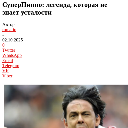
СуперПиппо: легенда, которая не
знает усталости
Автор
romario
-
02.10.2025
0
Twitter
WhatsApp
Email
Telegram
VK
Viber