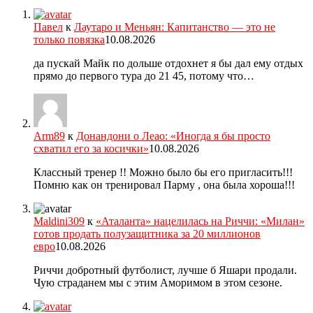
Павел
к
Лаутаро и Меньян: Капитанство — это не
только повязка
10.08.2026
да пускай Майк по дольше отдохнет я бы дал ему отдых
прямо до первого тура до 21 45, потому что…
Arm89
к
Донандони о Леао: «Иногда я бы просто
схватил его за косички»
10.08.2026
Классный тренер !! Можно было бы его пригласить!!!
Помню как он тренировал Парму , она была хороша!!!
Maldini309
к
«Аталанта» нацелилась на Риччи: «Милан»
готов продать полузащитника за 20 миллионов
евро
10.08.2026
Риччи добротный футболист, лучше б Яшари продали.
Чую страданем мы с этим Аморимом в этом сезоне.