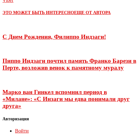
Viber
ЭТО МОЖЕТ БЫТЬ ИНТЕРЕСНО
ЕЩЕ ОТ АВТОРА
С Днем Рождения, Филиппо Индзаги!
Пиппо Индзаги почтил память Франко Барези в
Перте, возложив венок к памятному муралу
Марко ван Гинкел вспомнил период в
«Милане»: «С Инзаги мы едва понимали друг
друга»
Авторизация
Войти