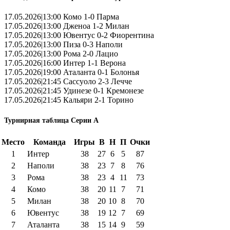
17.05.2026|13:00 Комо 1-0 Парма
17.05.2026|13:00 Дженоа 1-2 Милан
17.05.2026|13:00 Ювентус 0-2 Фиорентина
17.05.2026|13:00 Пиза 0-3 Наполи
17.05.2026|13:00 Рома 2-0 Лацио
17.05.2026|16:00 Интер 1-1 Верона
17.05.2026|19:00 Аталанта 0-1 Болонья
17.05.2026|21:45 Сассуоло 2-3 Лечче
17.05.2026|21:45 Удинезе 0-1 Кремонезе
17.05.2026|21:45 Кальяри 2-1 Торино
Турнирная таблица Серии А
Место
Команда
Игры
В
Н
П
Очки
1
Интер
38
27
6
5
87
2
Наполи
38
23
7
8
76
3
Рома
38
23
4
11
73
4
Комо
38
20
11
7
71
5
Милан
38
20
10
8
70
6
Ювентус
38
19
12
7
69
7
Аталанта
38
15
14
9
59