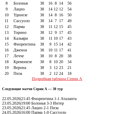
8
Болонья
38
16
8
14
56
9
Лацио
38
14
12
12
54
10
Удинезе
38
14
8
16
50
11
Сассуоло
38
14
7
17
49
12
Парма
38
11
12
15
45
13
Торино
38
12
9
17
45
14
Кальяри
38
11
10
17
43
15
Фиорентина
38
9
15
14
42
16
Дженоа
38
10
11
17
41
17
Лечче
38
10
8
20
38
18
Кремонезе
38
8
10
20
34
19
Верона
38
3
12
23
21
20
Пиза
38
2
12
24
18
Подробная таблица Серии А
Следующие матчи Серии А — 38 тур
22.05.2026|21:45 Фиорентина 1-1 Аталанта
23.05.2026|19:00 Болонья 3-3 Интер
23.05.2026|21:45 Лацио 2-1 Пиза
24.05.2026|16:00 Парма 1-0 Сассуоло