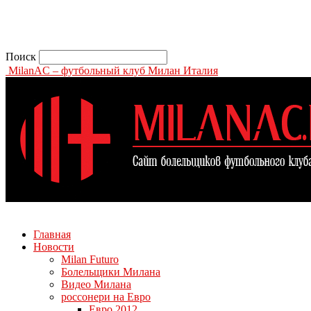
Поиск
MilanAC – футбольный клуб Милан Италия
Главная
Новости
Milan Futuro
Болельщики Милана
Видео Милана
россонери на Евро
Евро 2012