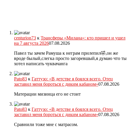
centurion73
к
Трансферы «Милана»: кто пришел и ушел
на 7 августа 2026
07.08.2026
Павел ты зачем Рамуша к неграм прилепил🤣,он же
вроде былый,слегка просто загоревшый,я думаю что ты
хотел написать чуквачанга
Pato83
к
Гаттузо: «В детстве я боялся всего. Отец
заставил меня бороться с диким кабаном»
07.08.2026
Матерации мизинца его не стоит
Pato83
к
Гаттузо: «В детстве я боялся всего. Отец
заставил меня бороться с диким кабаном»
07.08.2026
Сравнили тоже мне с матрасом.