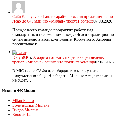
CafarFataliyev
к
«Галатасарай» повысил предложение по
Леао до €45 млн, но «Милан» требует больше
07.08.2026
Прежде всего команда продолжит работу над
стандартными положениями, ведь «Челси» традиционно
силен именно в этом компоненте. Кроме того, Аморим
рассчитывает…
Daryn&K
к
Аморим готовится к решающей неделе:
тренер «Милана» решит, кто покинет команду
07.08.2026
В МЮ после САФа идет бардак там мало у кого
получается вообще. Наоборот в Милане Аморим если и
не будет…
Новости ФК Милан
Milan Futuro
Болельщики Милана
Видео Милана
Евро 2012