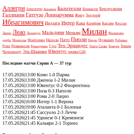
Аллегри
Балотелли
Берлускони
Беннасер
Анчелотти
Аталанта
Галлиани
Гаттузо
Доннарумма
Жиру
Зеедорф
Ибрагимович
Интер
Кака
Индзаги
Кессье
Калабрия
Кассано
Милан
Леао
Мальдини
Меньян
Леонардо
Лацио
Миланское
Пиоли
Пато
Наполи
Монтоливо
Пулишич
Монтелла
Пирло
дерби
Робиньо
Тео Эрнандес
Рома
Романьоли
Сусо
Тонали
Роналдиньо
Тиаго Силва
Томори
Ювентус
Эль-Шаарави
Чалханоглу
оценки GdS
Последние матчи Серии А — 37 тур
17.05.2026|13:00 Комо 1-0 Парма
17.05.2026|13:00 Дженоа 1-2 Милан
17.05.2026|13:00 Ювентус 0-2 Фиорентина
17.05.2026|13:00 Пиза 0-3 Наполи
17.05.2026|13:00 Рома 2-0 Лацио
17.05.2026|16:00 Интер 1-1 Верона
17.05.2026|19:00 Аталанта 0-1 Болонья
17.05.2026|21:45 Сассуоло 2-3 Лечче
17.05.2026|21:45 Удинезе 0-1 Кремонезе
17.05.2026|21:45 Кальяри 2-1 Торино