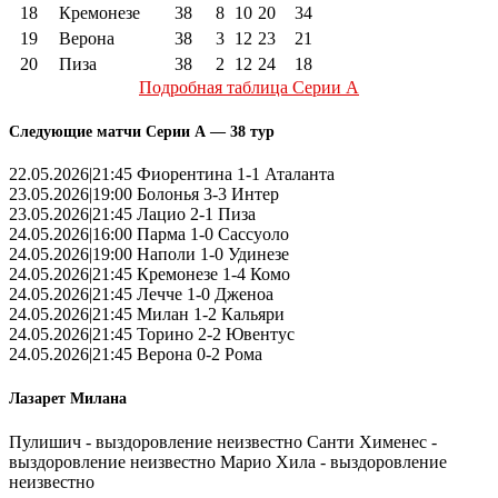
18
Кремонезе
38
8
10
20
34
19
Верона
38
3
12
23
21
20
Пиза
38
2
12
24
18
Подробная таблица Серии А
Следующие матчи Серии А — 38 тур
22.05.2026|21:45 Фиорентина 1-1 Аталанта
23.05.2026|19:00 Болонья 3-3 Интер
23.05.2026|21:45 Лацио 2-1 Пиза
24.05.2026|16:00 Парма 1-0 Сассуоло
24.05.2026|19:00 Наполи 1-0 Удинезе
24.05.2026|21:45 Кремонезе 1-4 Комо
24.05.2026|21:45 Лечче 1-0 Дженоа
24.05.2026|21:45 Милан 1-2 Кальяри
24.05.2026|21:45 Торино 2-2 Ювентус
24.05.2026|21:45 Верона 0-2 Рома
Лазарет Милана
Пулишич - выздоровление неизвестно Санти Хименес -
выздоровление неизвестно Марио Хила - выздоровление
неизвестно