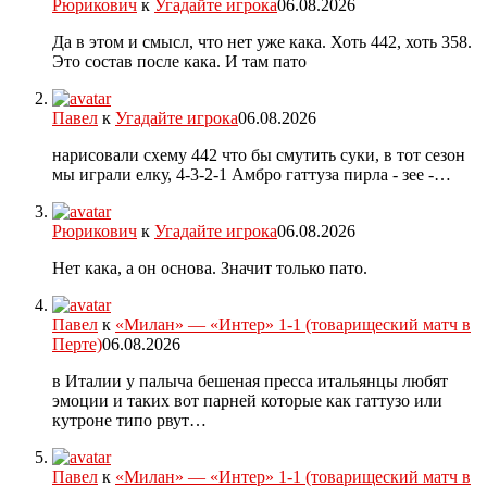
Рюрикович
к
Угадайте игрока
06.08.2026
Да в этом и смысл, что нет уже кака. Хоть 442, хоть 358.
Это состав после кака. И там пато
Павел
к
Угадайте игрока
06.08.2026
нарисовали схему 442 что бы смутить суки, в тот сезон
мы играли елку, 4-3-2-1 Амбро гаттуза пирла - зее -…
Рюрикович
к
Угадайте игрока
06.08.2026
Нет кака, а он основа. Значит только пато.
Павел
к
«Милан» — «Интер» 1-1 (товарищеский матч в
Перте)
06.08.2026
в Италии у палыча бешеная пресса итальянцы любят
эмоции и таких вот парней которые как гаттузо или
кутроне типо рвут…
Павел
к
«Милан» — «Интер» 1-1 (товарищеский матч в