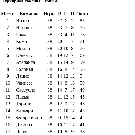
Турнирная таблица Серии А
Место
Команда
Игры
В
Н
П
Очки
1
Интер
38
27
6
5
87
2
Наполи
38
23
7
8
76
3
Рома
38
23
4
11
73
4
Комо
38
20
11
7
71
5
Милан
38
20
10
8
70
6
Ювентус
38
19
12
7
69
7
Аталанта
38
15
14
9
59
8
Болонья
38
16
8
14
56
9
Лацио
38
14
12
12
54
10
Удинезе
38
14
8
16
50
11
Сассуоло
38
14
7
17
49
12
Парма
38
11
12
15
45
13
Торино
38
12
9
17
45
14
Кальяри
38
11
10
17
43
15
Фиорентина
38
9
15
14
42
16
Дженоа
38
10
11
17
41
17
Лечче
38
10
8
20
38