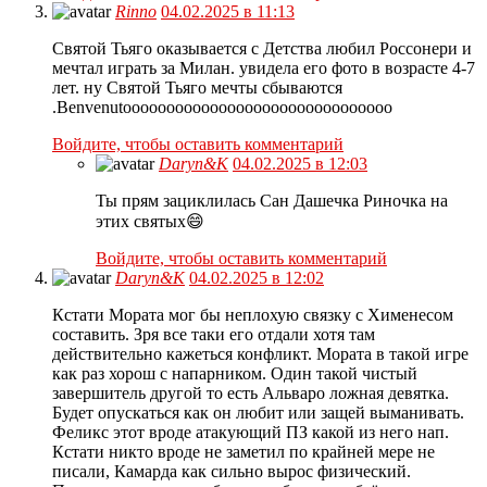
Rinno
04.02.2025 в 11:13
Святой Тьяго оказывается с Детства любил Россонери и
мечтал играть за Милан. увидела его фото в возрасте 4-7
лет. ну Святой Тьяго мечты сбываются
.Benvenutoоооооооооооооооооооооооооооооо
Войдите, чтобы оставить комментарий
Daryn&K
04.02.2025 в 12:03
Ты прям зациклилась Сан Дашечка Риночка на
этих святых😄
Войдите, чтобы оставить комментарий
Daryn&K
04.02.2025 в 12:02
Кстати Мората мог бы неплохую связку с Хименесом
составить. Зря все таки его отдали хотя там
действительно кажеться конфликт. Мората в такой игре
как раз хорош с напарником. Один такой чистый
завершитель другой то есть Альваро ложная девятка.
Будет опускаться как он любит или защей выманивать.
Феликс этот вроде атакующий ПЗ какой из него нап.
Кстати никто вроде не заметил по крайней мере не
писали, Камарда как сильно вырос физический.