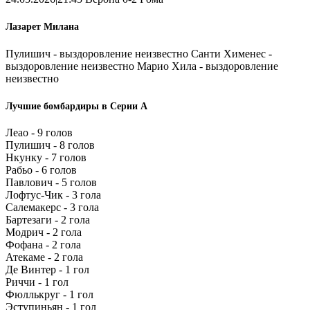
Лазарет Милана
Пулишич - выздоровление неизвестно Санти Хименес -
выздоровление неизвестно Марио Хила - выздоровление
неизвестно
Лучшие бомбардиры в Серии А
Леао - 9 голов
Пулишич - 8 голов
Нкунку - 7 голов
Рабьо - 6 голов
Павлович - 5 голов
Лофтус-Чик - 3 гола
Салемакерс - 3 гола
Бартезаги - 2 гола
Модрич - 2 гола
Фофана - 2 гола
Атекаме - 2 гола
Де Винтер - 1 гол
Риччи - 1 гол
Фюллькруг - 1 гол
Эступиньян - 1 гол