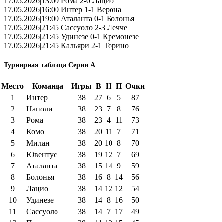
17.05.2026|13:00 Рома 2-0 Лацио
17.05.2026|16:00 Интер 1-1 Верона
17.05.2026|19:00 Аталанта 0-1 Болонья
17.05.2026|21:45 Сассуоло 2-3 Лечче
17.05.2026|21:45 Удинезе 0-1 Кремонезе
17.05.2026|21:45 Кальяри 2-1 Торино
Турнирная таблица Серии А
Место
Команда
Игры
В
Н
П
Очки
1
Интер
38
27
6
5
87
2
Наполи
38
23
7
8
76
3
Рома
38
23
4
11
73
4
Комо
38
20
11
7
71
5
Милан
38
20
10
8
70
6
Ювентус
38
19
12
7
69
7
Аталанта
38
15
14
9
59
8
Болонья
38
16
8
14
56
9
Лацио
38
14
12
12
54
10
Удинезе
38
14
8
16
50
11
Сассуоло
38
14
7
17
49