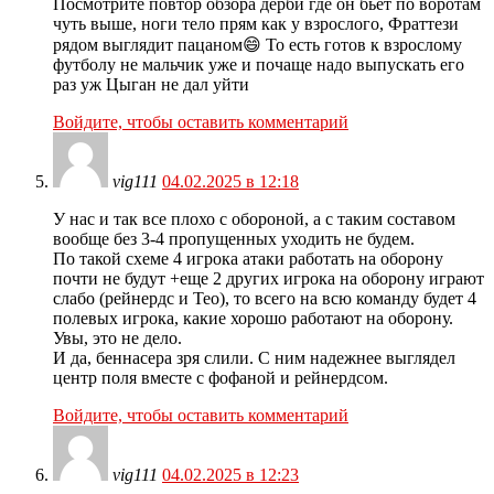
Посмотрите повтор обзора дерби где он бьёт по воротам
чуть выше, ноги тело прям как у взрослого, Фраттези
рядом выглядит пацаном😄 То есть готов к взрослому
футболу не мальчик уже и почаще надо выпускать его
раз уж Цыган не дал уйти
Войдите, чтобы оставить комментарий
vig111
04.02.2025 в 12:18
У нас и так все плохо с обороной, а с таким составом
вообще без 3-4 пропущенных уходить не будем.
По такой схеме 4 игрока атаки работать на оборону
почти не будут +еще 2 других игрока на оборону играют
слабо (рейнердс и Тео), то всего на всю команду будет 4
полевых игрока, какие хорошо работают на оборону.
Увы, это не дело.
И да, беннасера зря слили. С ним надежнее выглядел
центр поля вместе с фофаной и рейнердсом.
Войдите, чтобы оставить комментарий
vig111
04.02.2025 в 12:23