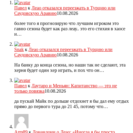
Павел
к
Леао отказался переезжать в Турцию или
Саудовскую Аравию
10.08.2026
более того я прогнозирую что лучшим игроком это
гавно сезона будет как раз леау.. это его стихия в хаосе
и…
Snak
к
Леао отказался переезжать в Турцию или
Саудовскую Аравию
10.08.2026
На банку до конца сезона, но наши так не сделают, эта
херня будет один хер играть, и пох что он…
Павел
к
Лаутаро и Меньян: Капитанство — это не
только повязка
10.08.2026
да пускай Майк по дольше отдохнет я бы дал ему отдых
прямо до первого тура до 21 45, потому что…
Arm89
к
Донандони о Леао: «Иногда я бы просто