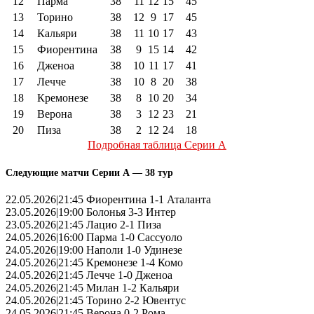
12
Парма
38
11
12
15
45
13
Торино
38
12
9
17
45
14
Кальяри
38
11
10
17
43
15
Фиорентина
38
9
15
14
42
16
Дженоа
38
10
11
17
41
17
Лечче
38
10
8
20
38
18
Кремонезе
38
8
10
20
34
19
Верона
38
3
12
23
21
20
Пиза
38
2
12
24
18
Подробная таблица Серии А
Следующие матчи Серии А — 38 тур
22.05.2026|21:45 Фиорентина 1-1 Аталанта
23.05.2026|19:00 Болонья 3-3 Интер
23.05.2026|21:45 Лацио 2-1 Пиза
24.05.2026|16:00 Парма 1-0 Сассуоло
24.05.2026|19:00 Наполи 1-0 Удинезе
24.05.2026|21:45 Кремонезе 1-4 Комо
24.05.2026|21:45 Лечче 1-0 Дженоа
24.05.2026|21:45 Милан 1-2 Кальяри
24.05.2026|21:45 Торино 2-2 Ювентус
24.05.2026|21:45 Верона 0-2 Рома