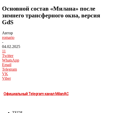
Основной состав «Милана» после
зимнего трансферного окна, версия
GdS
Автор
romario
-
04.02.2025
11
Twitter
WhatsApp
Email
Telegram
VK
Viber
Официальный Telegram канал MilanAC
ТЕГИ