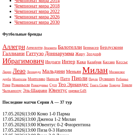
Чемпионат мира 2014
Чемпионат мира 2018
Чемпионат мира 2022
Чемпионат мира 2026
Чемпионат мира 2030
Футбольные бренды
Аллегри
Балотелли
Берлускони
Беннасер
Анчелотти
Аталанта
Галлиани
Гаттузо
Доннарумма
Жиру
Зеедорф
Ибрагимович
Интер
Кака
Индзаги
Кессье
Калабрия
Кассано
Милан
Леао
Мальдини
Меньян
Леонардо
Лацио
Миланское
Пиоли
Пато
Наполи
Монтоливо
Пулишич
Монтелла
Пирло
дерби
Робиньо
Тео Эрнандес
Рома
Романьоли
Сусо
Тонали
Роналдиньо
Тиаго Силва
Томори
Ювентус
Эль-Шаарави
Чалханоглу
оценки GdS
Последние матчи Серии А — 37 тур
17.05.2026|13:00 Комо 1-0 Парма
17.05.2026|13:00 Дженоа 1-2 Милан
17.05.2026|13:00 Ювентус 0-2 Фиорентина
17.05.2026|13:00 Пиза 0-3 Наполи