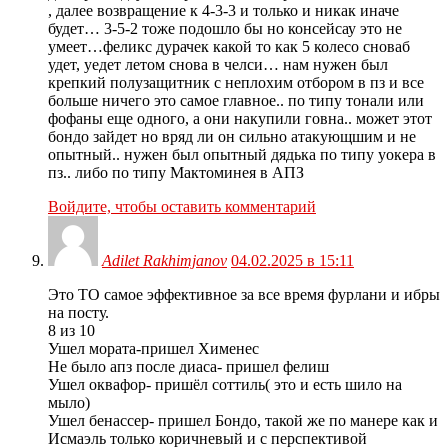
, далее возвращение к 4-3-3 и только и никак иначе
будет… 3-5-2 тоже подошло бы но консейсау это не
умеет…феликс дурачек какой то как 5 колесо сноваб
удет, уедет летом снова в челси… нам нужен был
крепкий полузащитник с неплохим отбором в пз и все
больше ничего это самое главное.. по типу тонали или
фофаны еще одного, а они накупили говна.. может этот
бондо зайдет но вряд ли он сильно атакующшим и не
опытный.. нужен был опытный дядька по типу уокера в
пз.. либо по типу Мактоминея в АПЗ
Войдите, чтобы оставить комментарий
Adilet Rakhimjanov
04.02.2025 в 15:11
Это ТО самое эффективное за все время фурлани и ибры
на посту.
8 из 10
Ушел мората-пришел Хименес
Не было апз после диаса- пришел фелиш
Ушел оквафор- пришёл соттиль( это и есть шило на
мыло)
Ушел бенассер- пришел Бондо, такой же по манере как и
Исмаэль только коричневый и с перспективой