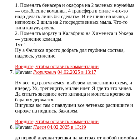
1. Поменять бенасера и окафора на 2 зеленых ноунейма
— ослабление команды. 4 трансфера в стиле «что-то
надо делать лишь бы сделать». И не шило на мыло, а
неплохих 2 шила на 2 посредственных мыла. Что-то
типа калулу-рояль.
2. Поменять морату и Калабрию на Хименеса и Уокера
— усиление команды.
Тут 1 — 1.
Ну а Феликса просто добрать для глубины состава,
надеюсь, усиление.
Войдите, чтобы оставить комментарий
Рюрикович
04.02.2025 в 13:17
Ну все, ща разгуляемся, выберем коллективно схему, и
вперед. Ух, трепещите, милан идет. Я где то это видел.
Да ептыть звездное лето китаица и монтела крепко за
баранку держался.
Вигушка вы там с павлушеи все четенько распишите и
сироже на подпись. Заживем.
Войдите, чтобы оставить комментарий
Павел
04.02.2025 в 13:19
до первой двушки трешки на контрах от любой помойки