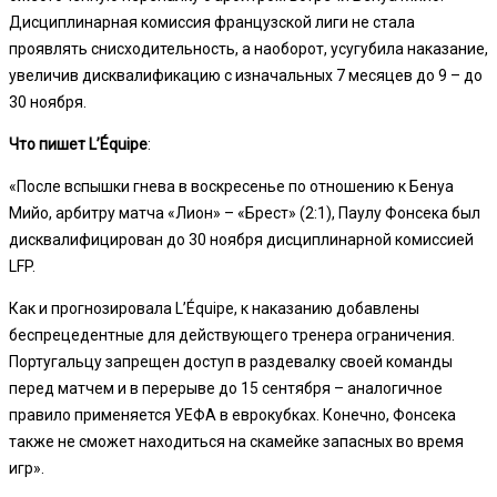
Дисциплинарная комиссия французской лиги не стала
проявлять снисходительность, а наоборот, усугубила наказание,
увеличив дисквалификацию с изначальных 7 месяцев до 9 – до
30 ноября.
Что пишет L’Équipe
:
«После вспышки гнева в воскресенье по отношению к Бенуа
Мийо, арбитру матча «Лион» – «Брест» (2:1), Паулу Фонсека был
дисквалифицирован до 30 ноября дисциплинарной комиссией
LFP.
Как и прогнозировала L’Équipe, к наказанию добавлены
беспрецедентные для действующего тренера ограничения.
Португальцу запрещен доступ в раздевалку своей команды
перед матчем и в перерыве до 15 сентября – аналогичное
правило применяется УЕФА в еврокубках. Конечно, Фонсека
также не сможет находиться на скамейке запасных во время
игр».