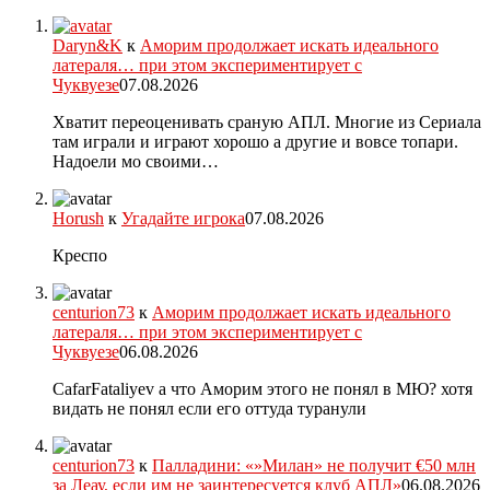
Daryn&K
к
Аморим продолжает искать идеального
латераля… при этом экспериментирует с
Чуквуезе
07.08.2026
Хватит переоценивать сраную АПЛ. Многие из Сериала
там играли и играют хорошо а другие и вовсе топари.
Надоели мо своими…
Horush
к
Угадайте игрока
07.08.2026
Креспо
centurion73
к
Аморим продолжает искать идеального
латераля… при этом экспериментирует с
Чуквуезе
06.08.2026
CafarFataliyev а что Аморим этого не понял в МЮ? хотя
видать не понял если его оттуда туранули
centurion73
к
Палладини: «»Милан» не получит €50 млн
за Леау, если им не заинтересуется клуб АПЛ»
06.08.2026