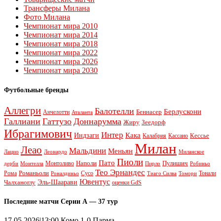
Трансферы Милана
Фото Милана
Чемпионат мира 2010
Чемпионат мира 2014
Чемпионат мира 2018
Чемпионат мира 2022
Чемпионат мира 2026
Чемпионат мира 2030
Футбольные бренды
Аллегри
Балотелли
Берлускони
Беннасер
Анчелотти
Аталанта
Галлиани
Гаттузо
Доннарумма
Жиру
Зеедорф
Ибрагимович
Интер
Кака
Индзаги
Кессье
Калабрия
Кассано
Милан
Леао
Мальдини
Меньян
Леонардо
Лацио
Миланское
Пиоли
Пато
Наполи
Монтоливо
Пулишич
Монтелла
Пирло
дерби
Робиньо
Тео Эрнандес
Рома
Романьоли
Сусо
Тонали
Роналдиньо
Тиаго Силва
Томори
Ювентус
Эль-Шаарави
Чалханоглу
оценки GdS
Последние матчи Серии А — 37 тур
17.05.2026|13:00 Комо 1-0 Парма