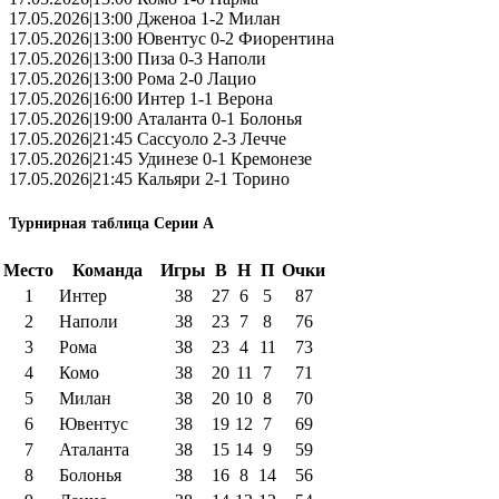
17.05.2026|13:00 Дженоа 1-2 Милан
17.05.2026|13:00 Ювентус 0-2 Фиорентина
17.05.2026|13:00 Пиза 0-3 Наполи
17.05.2026|13:00 Рома 2-0 Лацио
17.05.2026|16:00 Интер 1-1 Верона
17.05.2026|19:00 Аталанта 0-1 Болонья
17.05.2026|21:45 Сассуоло 2-3 Лечче
17.05.2026|21:45 Удинезе 0-1 Кремонезе
17.05.2026|21:45 Кальяри 2-1 Торино
Турнирная таблица Серии А
Место
Команда
Игры
В
Н
П
Очки
1
Интер
38
27
6
5
87
2
Наполи
38
23
7
8
76
3
Рома
38
23
4
11
73
4
Комо
38
20
11
7
71
5
Милан
38
20
10
8
70
6
Ювентус
38
19
12
7
69
7
Аталанта
38
15
14
9
59
8
Болонья
38
16
8
14
56