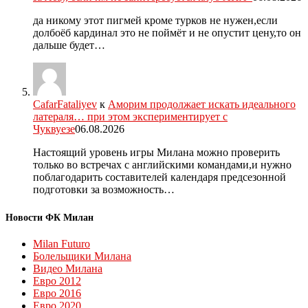
да никому этот пигмей кроме турков не нужен,если
долбоёб кардинал это не поймёт и не опустит цену,то он
дальше будет…
CafarFataliyev
к
Аморим продолжает искать идеального
латераля… при этом экспериментирует с
Чуквуезе
06.08.2026
Настоящий уровень игры Милана можно проверить
только во встречах с английскими командами,и нужно
поблагодарить составителей календаря предсезонной
подготовки за возможность…
Новости ФК Милан
Milan Futuro
Болельщики Милана
Видео Милана
Евро 2012
Евро 2016
Евро 2020