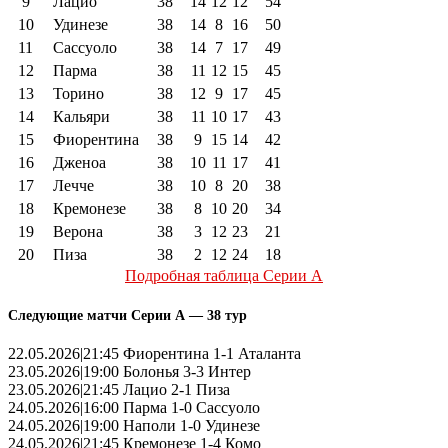
9
Лацио
38
14
12
12
54
10
Удинезе
38
14
8
16
50
11
Сассуоло
38
14
7
17
49
12
Парма
38
11
12
15
45
13
Торино
38
12
9
17
45
14
Кальяри
38
11
10
17
43
15
Фиорентина
38
9
15
14
42
16
Дженоа
38
10
11
17
41
17
Лечче
38
10
8
20
38
18
Кремонезе
38
8
10
20
34
19
Верона
38
3
12
23
21
20
Пиза
38
2
12
24
18
Подробная таблица Серии А
Следующие матчи Серии А — 38 тур
22.05.2026|21:45 Фиорентина 1-1 Аталанта
23.05.2026|19:00 Болонья 3-3 Интер
23.05.2026|21:45 Лацио 2-1 Пиза
24.05.2026|16:00 Парма 1-0 Сассуоло
24.05.2026|19:00 Наполи 1-0 Удинезе
24.05.2026|21:45 Кремонезе 1-4 Комо