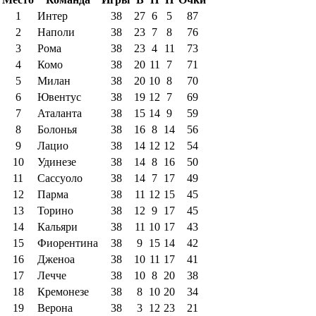
1
Интер
38
27
6
5
87
2
Наполи
38
23
7
8
76
3
Рома
38
23
4
11
73
4
Комо
38
20
11
7
71
5
Милан
38
20
10
8
70
6
Ювентус
38
19
12
7
69
7
Аталанта
38
15
14
9
59
8
Болонья
38
16
8
14
56
9
Лацио
38
14
12
12
54
10
Удинезе
38
14
8
16
50
11
Сассуоло
38
14
7
17
49
12
Парма
38
11
12
15
45
13
Торино
38
12
9
17
45
14
Кальяри
38
11
10
17
43
15
Фиорентина
38
9
15
14
42
16
Дженоа
38
10
11
17
41
17
Лечче
38
10
8
20
38
18
Кремонезе
38
8
10
20
34
19
Верона
38
3
12
23
21