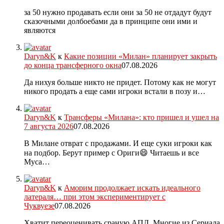
за 50 нужно продавать если они за 50 не отдадут будут
сказочными долбоебами да в принципе они ими и
являются
Daryn&K
к
Какие позиции «Милан» планирует закрыть
до конца трансферного окна
07.08.2026
Да нихуя больше никто не придет. Потому как не могут
никого продать а еще сами игроки встали в позу и…
Daryn&K
к
Трансферы «Милана»: кто пришел и ушел на
7 августа 2026
07.08.2026
В Милане отврат с продажами. И еще суки игроки как
на подбор. Берут пример с Ориги😄 Читаешь и все
Муса…
Daryn&K
к
Аморим продолжает искать идеального
латераля… при этом экспериментирует с
Чуквуезе
07.08.2026
Хватит переоценивать сраную АПЛ. Многие из Сериала