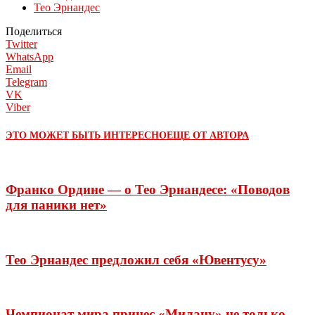
Тео Эрнандес
Поделиться
Twitter
WhatsApp
Email
Telegram
VK
Viber
ЭТО МОЖЕТ БЫТЬ ИНТЕРЕСНО
ЕЩЕ ОТ АВТОРА
Франко Ордине — о Тео Эрнандесе: «Поводов
для паники нет»
Тео Эрнандес предложил себя «Ювентусу»
Чемпионат мира принес «Милану» не только