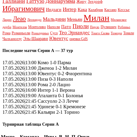
Галлиани
Гаттузо
Доннарумма
Жиру
Зеедорф
Ибрагимович
Интер
Кака
Индзаги
Кессье
Калабрия
Кассано
Милан
Леао
Мальдини
Меньян
Леонардо
Лацио
Миланское
Пиоли
Пато
Наполи
Монтоливо
Пулишич
Монтелла
Пирло
дерби
Робиньо
Тео Эрнандес
Рома
Романьоли
Сусо
Тонали
Роналдиньо
Тиаго Силва
Томори
Ювентус
Эль-Шаарави
Чалханоглу
оценки GdS
Последние матчи Серии А — 37 тур
17.05.2026|13:00 Комо 1-0 Парма
17.05.2026|13:00 Дженоа 1-2 Милан
17.05.2026|13:00 Ювентус 0-2 Фиорентина
17.05.2026|13:00 Пиза 0-3 Наполи
17.05.2026|13:00 Рома 2-0 Лацио
17.05.2026|16:00 Интер 1-1 Верона
17.05.2026|19:00 Аталанта 0-1 Болонья
17.05.2026|21:45 Сассуоло 2-3 Лечче
17.05.2026|21:45 Удинезе 0-1 Кремонезе
17.05.2026|21:45 Кальяри 2-1 Торино
Турнирная таблица Серии А
Место
Команда
Игры
В
Н
П
Очки