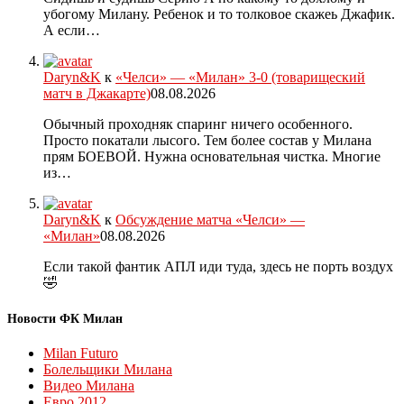
убогому Милану. Ребенок и то толковое скажеь Джафик.
А если…
Daryn&K
к
«Челси» — «Милан» 3-0 (товарищеский
матч в Джакарте)
08.08.2026
Обычный проходняк спаринг ничего особенного.
Просто покатали лысого. Тем более состав у Милана
прям БОЕВОЙ. Нужна основательная чистка. Многие
из…
Daryn&K
к
Обсуждение матча «Челси» —
«Милан»
08.08.2026
Если такой фантик АПЛ иди туда, здесь не порть воздух
🤣
Новости ФК Милан
Milan Futuro
Болельщики Милана
Видео Милана
Евро 2012