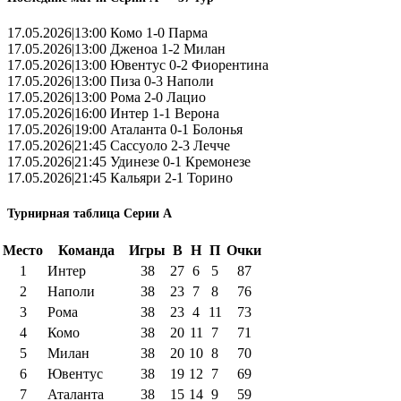
17.05.2026|13:00 Комо 1-0 Парма
17.05.2026|13:00 Дженоа 1-2 Милан
17.05.2026|13:00 Ювентус 0-2 Фиорентина
17.05.2026|13:00 Пиза 0-3 Наполи
17.05.2026|13:00 Рома 2-0 Лацио
17.05.2026|16:00 Интер 1-1 Верона
17.05.2026|19:00 Аталанта 0-1 Болонья
17.05.2026|21:45 Сассуоло 2-3 Лечче
17.05.2026|21:45 Удинезе 0-1 Кремонезе
17.05.2026|21:45 Кальяри 2-1 Торино
Турнирная таблица Серии А
Место
Команда
Игры
В
Н
П
Очки
1
Интер
38
27
6
5
87
2
Наполи
38
23
7
8
76
3
Рома
38
23
4
11
73
4
Комо
38
20
11
7
71
5
Милан
38
20
10
8
70
6
Ювентус
38
19
12
7
69
7
Аталанта
38
15
14
9
59