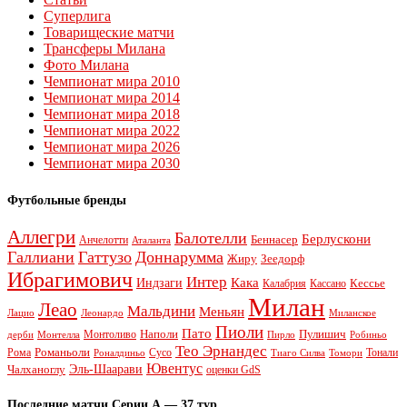
Суперлига
Товарищеские матчи
Трансферы Милана
Фото Милана
Чемпионат мира 2010
Чемпионат мира 2014
Чемпионат мира 2018
Чемпионат мира 2022
Чемпионат мира 2026
Чемпионат мира 2030
Футбольные бренды
Аллегри
Балотелли
Берлускони
Беннасер
Анчелотти
Аталанта
Галлиани
Гаттузо
Доннарумма
Жиру
Зеедорф
Ибрагимович
Интер
Кака
Индзаги
Кессье
Калабрия
Кассано
Милан
Леао
Мальдини
Меньян
Леонардо
Лацио
Миланское
Пиоли
Пато
Наполи
Монтоливо
Пулишич
Монтелла
Пирло
дерби
Робиньо
Тео Эрнандес
Рома
Романьоли
Сусо
Тонали
Роналдиньо
Тиаго Силва
Томори
Ювентус
Эль-Шаарави
Чалханоглу
оценки GdS
Последние матчи Серии А — 37 тур