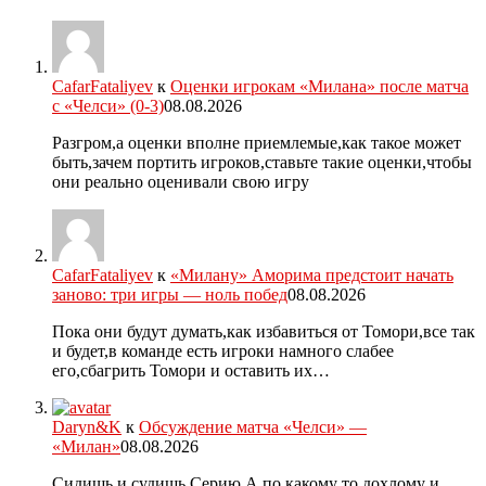
CafarFataliyev
к
Оценки игрокам «Милана» после матча
с «Челси» (0-3)
08.08.2026
Разгром,а оценки вполне приемлемые,как такое может
быть,зачем портить игроков,ставьте такие оценки,чтобы
они реально оценивали свою игру
CafarFataliyev
к
«Милану» Аморима предстоит начать
заново: три игры — ноль побед
08.08.2026
Пока они будут думать,как избавиться от Томори,все так
и будет,в команде есть игроки намного слабее
его,сбагрить Томори и оставить их…
Daryn&K
к
Обсуждение матча «Челси» —
«Милан»
08.08.2026
Сидишь и судишь Серию А по какому то дохлому и