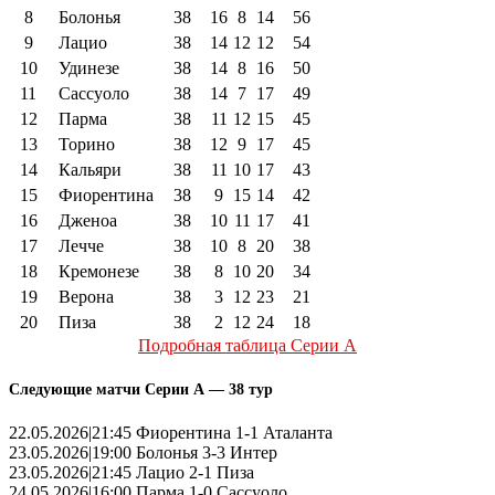
8
Болонья
38
16
8
14
56
9
Лацио
38
14
12
12
54
10
Удинезе
38
14
8
16
50
11
Сассуоло
38
14
7
17
49
12
Парма
38
11
12
15
45
13
Торино
38
12
9
17
45
14
Кальяри
38
11
10
17
43
15
Фиорентина
38
9
15
14
42
16
Дженоа
38
10
11
17
41
17
Лечче
38
10
8
20
38
18
Кремонезе
38
8
10
20
34
19
Верона
38
3
12
23
21
20
Пиза
38
2
12
24
18
Подробная таблица Серии А
Следующие матчи Серии А — 38 тур
22.05.2026|21:45 Фиорентина 1-1 Аталанта
23.05.2026|19:00 Болонья 3-3 Интер
23.05.2026|21:45 Лацио 2-1 Пиза
24.05.2026|16:00 Парма 1-0 Сассуоло