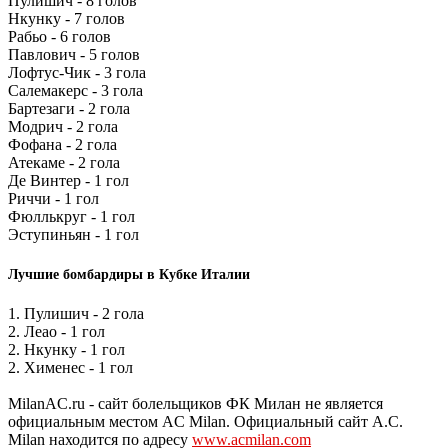
Пулишич - 8 голов
Нкунку - 7 голов
Рабьо - 6 голов
Павлович - 5 голов
Лофтус-Чик - 3 гола
Салемакерс - 3 гола
Бартезаги - 2 гола
Модрич - 2 гола
Фофана - 2 гола
Атекаме - 2 гола
Де Винтер - 1 гол
Риччи - 1 гол
Фюллькруг - 1 гол
Эступиньян - 1 гол
Лучшие бомбардиры в Кубке Италии
1. Пулишич - 2 гола
2. Леао - 1 гол
2. Нкунку - 1 гол
2. Хименес - 1 гол
MilanAC.ru - сайт болельщиков ФК Милан не является
официальным местом AC Milan. Официальный сайт A.C.
Milan находится по адресу
www.acmilan.com