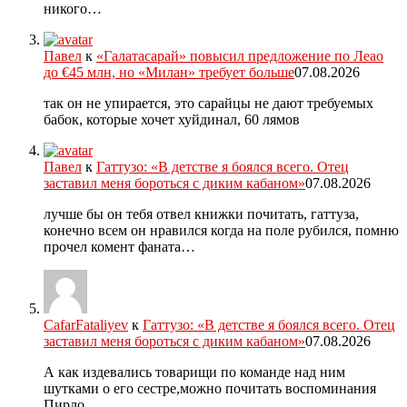
никого…
Павел
к
«Галатасарай» повысил предложение по Леао
до €45 млн, но «Милан» требует больше
07.08.2026
так он не упирается, это сарайцы не дают требуемых
бабок, которые хочет хуйдинал, 60 лямов
Павел
к
Гаттузо: «В детстве я боялся всего. Отец
заставил меня бороться с диким кабаном»
07.08.2026
лучше бы он тебя отвел книжки почитать, гаттуза,
конечно всем он нравился когда на поле рубился, помню
прочел комент фаната…
CafarFataliyev
к
Гаттузо: «В детстве я боялся всего. Отец
заставил меня бороться с диким кабаном»
07.08.2026
А как издевались товарищи по команде над ним
шутками о его сестре,можно почитать воспоминания
Пирло