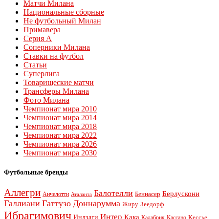
Матчи Милана
Национальные сборные
Не футбольный Милан
Примавера
Серия А
Соперники Милана
Ставки на футбол
Статьи
Суперлига
Товарищеские матчи
Трансферы Милана
Фото Милана
Чемпионат мира 2010
Чемпионат мира 2014
Чемпионат мира 2018
Чемпионат мира 2022
Чемпионат мира 2026
Чемпионат мира 2030
Футбольные бренды
Аллегри
Балотелли
Берлускони
Беннасер
Анчелотти
Аталанта
Галлиани
Гаттузо
Доннарумма
Жиру
Зеедорф
Ибрагимович
Интер
Кака
Индзаги
Кессье
Калабрия
Кассано