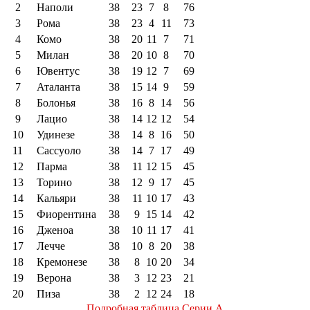
2
Наполи
38
23
7
8
76
3
Рома
38
23
4
11
73
4
Комо
38
20
11
7
71
5
Милан
38
20
10
8
70
6
Ювентус
38
19
12
7
69
7
Аталанта
38
15
14
9
59
8
Болонья
38
16
8
14
56
9
Лацио
38
14
12
12
54
10
Удинезе
38
14
8
16
50
11
Сассуоло
38
14
7
17
49
12
Парма
38
11
12
15
45
13
Торино
38
12
9
17
45
14
Кальяри
38
11
10
17
43
15
Фиорентина
38
9
15
14
42
16
Дженоа
38
10
11
17
41
17
Лечче
38
10
8
20
38
18
Кремонезе
38
8
10
20
34
19
Верона
38
3
12
23
21
20
Пиза
38
2
12
24
18
Подробная таблица Серии А