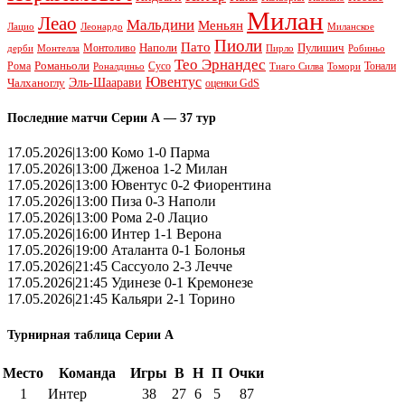
Милан
Леао
Мальдини
Меньян
Леонардо
Лацио
Миланское
Пиоли
Пато
Наполи
Монтоливо
Пулишич
Монтелла
Пирло
дерби
Робиньо
Тео Эрнандес
Рома
Романьоли
Сусо
Тонали
Роналдиньо
Тиаго Силва
Томори
Ювентус
Эль-Шаарави
Чалханоглу
оценки GdS
Последние матчи Серии А — 37 тур
17.05.2026|13:00 Комо 1-0 Парма
17.05.2026|13:00 Дженоа 1-2 Милан
17.05.2026|13:00 Ювентус 0-2 Фиорентина
17.05.2026|13:00 Пиза 0-3 Наполи
17.05.2026|13:00 Рома 2-0 Лацио
17.05.2026|16:00 Интер 1-1 Верона
17.05.2026|19:00 Аталанта 0-1 Болонья
17.05.2026|21:45 Сассуоло 2-3 Лечче
17.05.2026|21:45 Удинезе 0-1 Кремонезе
17.05.2026|21:45 Кальяри 2-1 Торино
Турнирная таблица Серии А
Место
Команда
Игры
В
Н
П
Очки
1
Интер
38
27
6
5
87