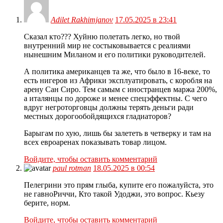
Adilet Rakhimjanov
17.05.2025 в 23:41
Сказал кто??? Хуйню полетать легко, но твой
внутренний мир не состыковывается с реалиями
нынешним Миланом и его политики руководителей.
А политика американцев та же, что было в 16-веке, то
есть нигеров из Африки эксплуатировать, с коробля на
арену Сан Сиро. Тем самым с иностранцев маржа 200%,
а италянцы по дороже и менее спецэффектны. С чего
вдруг негроторговцы должны терять деньги ради
местных дорогообойдящихся гладиаторов?
Барыгам по хую, лишь бы залететь в четверку и там на
всех евроаренах показывать товар лицом.
Войдите, чтобы оставить комментарий
paul rotman
18.05.2025 в 00:54
Пелегрини это прям глыба, купите его пожалуйста, это
не гавноРиччи, Кто такой Удоджи, это вопрос. Кьезу
берите, норм.
Войдите, чтобы оставить комментарий