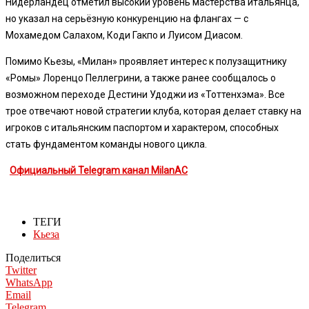
Нидерландец отметил высокий уровень мастерства итальянца,
но указал на серьёзную конкуренцию на флангах — с
Мохамедом Салахом, Коди Гакпо и Луисом Диасом.
Помимо Кьезы, «Милан» проявляет интерес к полузащитнику
«Ромы» Лоренцо Пеллегрини, а также ранее сообщалось о
возможном переходе Дестини Удоджи из «Тоттенхэма». Все
трое отвечают новой стратегии клуба, которая делает ставку на
игроков с итальянским паспортом и характером, способных
стать фундаментом команды нового цикла.
Официальный Telegram канал MilanAC
ТЕГИ
Кьеза
Поделиться
Twitter
WhatsApp
Email
Telegram