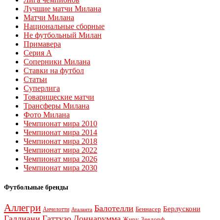
Лучшие матчи Милана
Матчи Милана
Национальные сборные
Не футбольный Милан
Примавера
Серия А
Соперники Милана
Ставки на футбол
Статьи
Суперлига
Товарищеские матчи
Трансферы Милана
Фото Милана
Чемпионат мира 2010
Чемпионат мира 2014
Чемпионат мира 2018
Чемпионат мира 2022
Чемпионат мира 2026
Чемпионат мира 2030
Футбольные бренды
Аллегри
Балотелли
Берлускони
Беннасер
Анчелотти
Аталанта
Галлиани
Гаттузо
Доннарумма
Жиру
Зеедорф