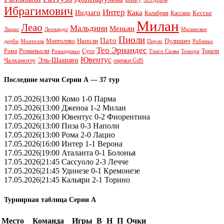
Ибрагимович
Интер
Кака
Индзаги
Кессье
Калабрия
Кассано
Милан
Леао
Мальдини
Меньян
Леонардо
Лацио
Миланское
Пиоли
Пато
Наполи
Монтоливо
Пулишич
Монтелла
Пирло
дерби
Робиньо
Тео Эрнандес
Рома
Романьоли
Сусо
Тонали
Роналдиньо
Тиаго Силва
Томори
Ювентус
Эль-Шаарави
Чалханоглу
оценки GdS
Последние матчи Серии А — 37 тур
17.05.2026|13:00 Комо 1-0 Парма
17.05.2026|13:00 Дженоа 1-2 Милан
17.05.2026|13:00 Ювентус 0-2 Фиорентина
17.05.2026|13:00 Пиза 0-3 Наполи
17.05.2026|13:00 Рома 2-0 Лацио
17.05.2026|16:00 Интер 1-1 Верона
17.05.2026|19:00 Аталанта 0-1 Болонья
17.05.2026|21:45 Сассуоло 2-3 Лечче
17.05.2026|21:45 Удинезе 0-1 Кремонезе
17.05.2026|21:45 Кальяри 2-1 Торино
Турнирная таблица Серии А
Место
Команда
Игры
В
Н
П
Очки