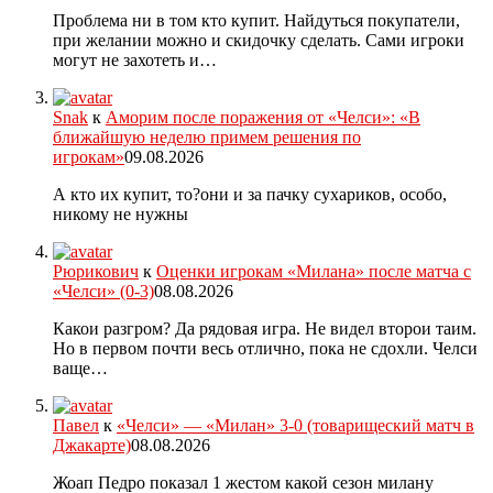
Проблема ни в том кто купит. Найдуться покупатели,
при желании можно и скидочку сделать. Сами игроки
могут не захотеть и…
Snak
к
Аморим после поражения от «Челси»: «В
ближайшую неделю примем решения по
игрокам»
09.08.2026
А кто их купит, то?они и за пачку сухариков, особо,
никому не нужны
Рюрикович
к
Оценки игрокам «Милана» после матча с
«Челси» (0-3)
08.08.2026
Какои разгром? Да рядовая игра. Не видел второи таим.
Но в первом почти весь отлично, пока не сдохли. Челси
ваще…
Павел
к
«Челси» — «Милан» 3-0 (товарищеский матч в
Джакарте)
08.08.2026
Жоап Педро показал 1 жестом какой сезон милану