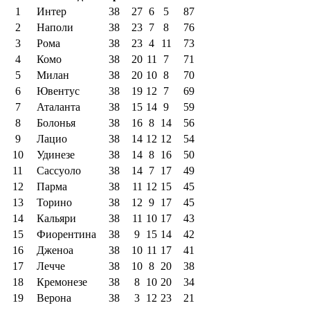
1
Интер
38
27
6
5
87
2
Наполи
38
23
7
8
76
3
Рома
38
23
4
11
73
4
Комо
38
20
11
7
71
5
Милан
38
20
10
8
70
6
Ювентус
38
19
12
7
69
7
Аталанта
38
15
14
9
59
8
Болонья
38
16
8
14
56
9
Лацио
38
14
12
12
54
10
Удинезе
38
14
8
16
50
11
Сассуоло
38
14
7
17
49
12
Парма
38
11
12
15
45
13
Торино
38
12
9
17
45
14
Кальяри
38
11
10
17
43
15
Фиорентина
38
9
15
14
42
16
Дженоа
38
10
11
17
41
17
Лечче
38
10
8
20
38
18
Кремонезе
38
8
10
20
34
19
Верона
38
3
12
23
21