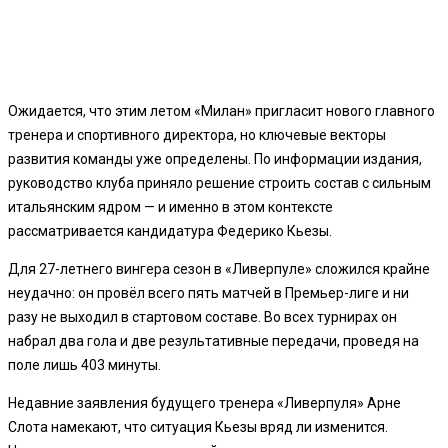
Ожидается, что этим летом «Милан» пригласит нового главного
тренера и спортивного директора, но ключевые векторы
развития команды уже определены. По информации издания,
руководство клуба приняло решение строить состав с сильным
итальянским ядром — и именно в этом контексте
рассматривается кандидатура Федерико Кьезы.
Для 27-летнего вингера сезон в «Ливерпуле» сложился крайне
неудачно: он провёл всего пять матчей в Премьер-лиге и ни
разу не выходил в стартовом составе. Во всех турнирах он
набрал два гола и две результативные передачи, проведя на
поле лишь 403 минуты.
Недавние заявления будущего тренера «Ливерпуля» Арне
Слота намекают, что ситуация Кьезы вряд ли изменится.