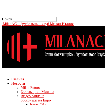
Поиск
MilanAC – футбольный клуб Милан Италия
Главная
Новости
Milan Futuro
Болельщики Милана
Видео Милана
россонери на Евро
Евро 2012