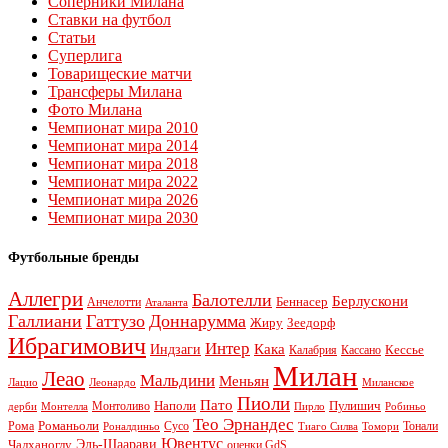
Соперники Милана
Ставки на футбол
Статьи
Суперлига
Товарищеские матчи
Трансферы Милана
Фото Милана
Чемпионат мира 2010
Чемпионат мира 2014
Чемпионат мира 2018
Чемпионат мира 2022
Чемпионат мира 2026
Чемпионат мира 2030
Футбольные бренды
Аллегри
Балотелли
Берлускони
Беннасер
Анчелотти
Аталанта
Галлиани
Гаттузо
Доннарумма
Жиру
Зеедорф
Ибрагимович
Интер
Кака
Индзаги
Кессье
Калабрия
Кассано
Милан
Леао
Мальдини
Меньян
Леонардо
Лацио
Миланское
Пиоли
Пато
Наполи
Монтоливо
Пулишич
Монтелла
Пирло
дерби
Робиньо
Тео Эрнандес
Рома
Романьоли
Сусо
Тонали
Роналдиньо
Тиаго Силва
Томори
Ювентус
Эль-Шаарави
Чалханоглу
оценки GdS