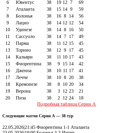
6
Ювентус
38
19
12
7
69
7
Аталанта
38
15
14
9
59
8
Болонья
38
16
8
14
56
9
Лацио
38
14
12
12
54
10
Удинезе
38
14
8
16
50
11
Сассуоло
38
14
7
17
49
12
Парма
38
11
12
15
45
13
Торино
38
12
9
17
45
14
Кальяри
38
11
10
17
43
15
Фиорентина
38
9
15
14
42
16
Дженоа
38
10
11
17
41
17
Лечче
38
10
8
20
38
18
Кремонезе
38
8
10
20
34
19
Верона
38
3
12
23
21
20
Пиза
38
2
12
24
18
Подробная таблица Серии А
Следующие матчи Серии А — 38 тур
22.05.2026|21:45 Фиорентина 1-1 Аталанта
23.05.2026|19:00 Болонья 3-3 Интер