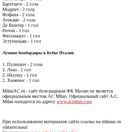
Бартезаги - 2 гола
Модрич - 2 гола
Фофана - 2 гола
Атекаме - 2 гола
Де Винтер - 1 гол
Риччи - 1 гол
Фюллькруг - 1 гол
Эступиньян - 1 гол
Лучшие бомбардиры в Кубке Италии
1. Пулишич - 2 гола
2. Леао - 1 гол
2. Нкунку - 1 гол
2. Хименес - 1 гол
MilanAC.ru - сайт болельщиков ФК Милан не является
официальным местом AC Milan. Официальный сайт A.C.
Milan находится по адресу
www.acmilan.com
При использовании материалов сайта ссылка на milanac.ru
обязательна!