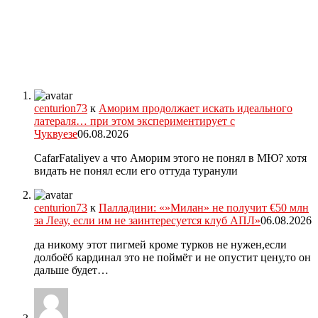
centurion73
к
Аморим продолжает искать идеального
латераля… при этом экспериментирует с
Чуквуезе
06.08.2026
CafarFataliyev а что Аморим этого не понял в МЮ? хотя
видать не понял если его оттуда туранули
centurion73
к
Палладини: «»Милан» не получит €50 млн
за Леау, если им не заинтересуется клуб АПЛ»
06.08.2026
да никому этот пигмей кроме турков не нужен,если
долбоёб кардинал это не поймёт и не опустит цену,то он
дальше будет…