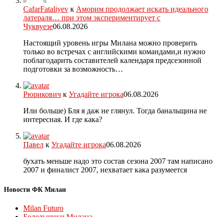
CafarFataliyev
к
Аморим продолжает искать идеального
латераля… при этом экспериментирует с
Чуквуезе
06.08.2026
Настоящий уровень игры Милана можно проверить
только во встречах с английскими командами,и нужно
поблагодарить составителей календаря предсезонной
подготовки за возможность…
Рюрикович
к
Угадайте игрока
06.08.2026
Или больше) Бля я даж не глянул. Тогда банальщина не
интересная. И где кака?
Павел
к
Угадайте игрока
06.08.2026
бухать меньше надо это состав сезона 2007 там написано
2007 и финалист 2007, нехватает кака разумеется
Новости ФК Милан
Milan Futuro
Болельщики Милана