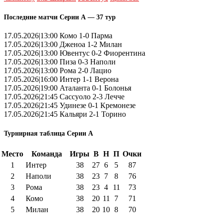
Последние матчи Серии А — 37 тур
17.05.2026|13:00 Комо 1-0 Парма
17.05.2026|13:00 Дженоа 1-2 Милан
17.05.2026|13:00 Ювентус 0-2 Фиорентина
17.05.2026|13:00 Пиза 0-3 Наполи
17.05.2026|13:00 Рома 2-0 Лацио
17.05.2026|16:00 Интер 1-1 Верона
17.05.2026|19:00 Аталанта 0-1 Болонья
17.05.2026|21:45 Сассуоло 2-3 Лечче
17.05.2026|21:45 Удинезе 0-1 Кремонезе
17.05.2026|21:45 Кальяри 2-1 Торино
Турнирная таблица Серии А
Место
Команда
Игры
В
Н
П
Очки
1
Интер
38
27
6
5
87
2
Наполи
38
23
7
8
76
3
Рома
38
23
4
11
73
4
Комо
38
20
11
7
71
5
Милан
38
20
10
8
70