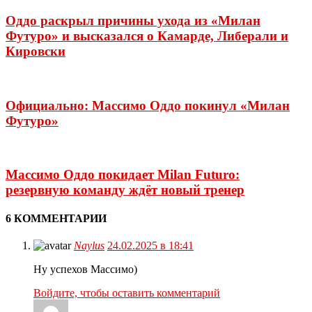
Оддо раскрыл причины ухода из «Милан
Футуро» и высказался о Камарде, Либерали и
Кировски
Официально: Массимо Оддо покинул «Милан
Футуро»
Массимо Оддо покидает Milan Futuro:
резервную команду ждёт новый тренер
6 КОММЕНТАРИИ
Naylus
24.02.2025 в 18:41
Ну успехов Массимо)
Войдите, чтобы оставить комментарий