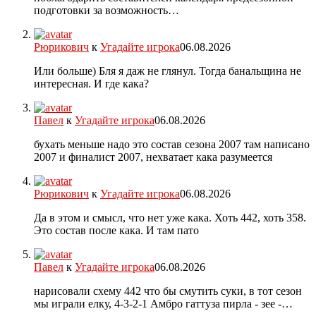
подготовки за возможность…
Рюрикович
к
Угадайте игрока
06.08.2026
Или больше) Бля я даж не глянул. Тогда банальщина не
интересная. И где кака?
Павел
к
Угадайте игрока
06.08.2026
бухать меньше надо это состав сезона 2007 там написано
2007 и финалист 2007, нехватает кака разумеется
Рюрикович
к
Угадайте игрока
06.08.2026
Да в этом и смысл, что нет уже кака. Хоть 442, хоть 358.
Это состав после кака. И там пато
Павел
к
Угадайте игрока
06.08.2026
нарисовали схему 442 что бы смутить суки, в тот сезон
мы играли елку, 4-3-2-1 Амбро гаттуза пирла - зее -…