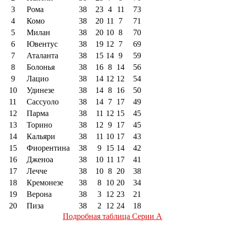
3
Рома
38
23
4
11
73
4
Комо
38
20
11
7
71
5
Милан
38
20
10
8
70
6
Ювентус
38
19
12
7
69
7
Аталанта
38
15
14
9
59
8
Болонья
38
16
8
14
56
9
Лацио
38
14
12
12
54
10
Удинезе
38
14
8
16
50
11
Сассуоло
38
14
7
17
49
12
Парма
38
11
12
15
45
13
Торино
38
12
9
17
45
14
Кальяри
38
11
10
17
43
15
Фиорентина
38
9
15
14
42
16
Дженоа
38
10
11
17
41
17
Лечче
38
10
8
20
38
18
Кремонезе
38
8
10
20
34
19
Верона
38
3
12
23
21
20
Пиза
38
2
12
24
18
Подробная таблица Серии А