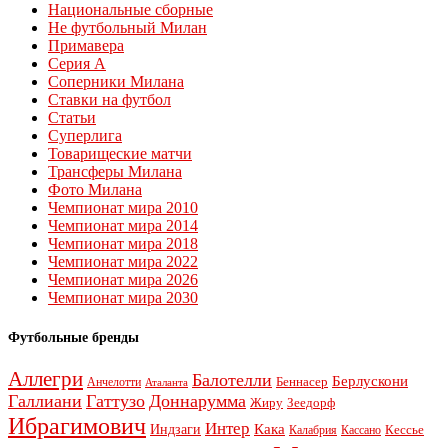
Национальные сборные
Не футбольный Милан
Примавера
Серия А
Соперники Милана
Ставки на футбол
Статьи
Суперлига
Товарищеские матчи
Трансферы Милана
Фото Милана
Чемпионат мира 2010
Чемпионат мира 2014
Чемпионат мира 2018
Чемпионат мира 2022
Чемпионат мира 2026
Чемпионат мира 2030
Футбольные бренды
Аллегри
Балотелли
Берлускони
Беннасер
Анчелотти
Аталанта
Галлиани
Гаттузо
Доннарумма
Жиру
Зеедорф
Ибрагимович
Интер
Кака
Индзаги
Кессье
Калабрия
Кассано