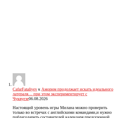
CafarFataliyev
к
Аморим продолжает искать идеального
латераля… при этом экспериментирует с
Чуквуезе
06.08.2026
Настоящий уровень игры Милана можно проверить
только во встречах с английскими командами,и нужно
поблагодарить составителей календаря предсезонной