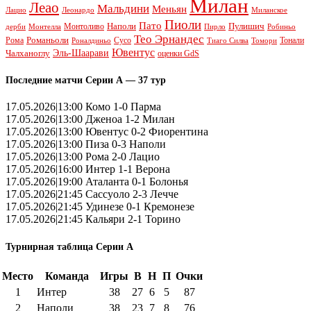
Милан
Леао
Мальдини
Меньян
Леонардо
Лацио
Миланское
Пиоли
Пато
Наполи
Монтоливо
Пулишич
Монтелла
Пирло
дерби
Робиньо
Тео Эрнандес
Рома
Романьоли
Сусо
Тонали
Роналдиньо
Тиаго Силва
Томори
Ювентус
Эль-Шаарави
Чалханоглу
оценки GdS
Последние матчи Серии А — 37 тур
17.05.2026|13:00 Комо 1-0 Парма
17.05.2026|13:00 Дженоа 1-2 Милан
17.05.2026|13:00 Ювентус 0-2 Фиорентина
17.05.2026|13:00 Пиза 0-3 Наполи
17.05.2026|13:00 Рома 2-0 Лацио
17.05.2026|16:00 Интер 1-1 Верона
17.05.2026|19:00 Аталанта 0-1 Болонья
17.05.2026|21:45 Сассуоло 2-3 Лечче
17.05.2026|21:45 Удинезе 0-1 Кремонезе
17.05.2026|21:45 Кальяри 2-1 Торино
Турнирная таблица Серии А
Место
Команда
Игры
В
Н
П
Очки
1
Интер
38
27
6
5
87
2
Наполи
38
23
7
8
76