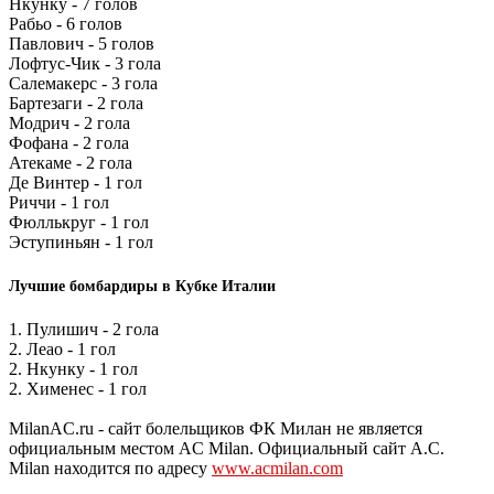
Нкунку - 7 голов
Рабьо - 6 голов
Павлович - 5 голов
Лофтус-Чик - 3 гола
Салемакерс - 3 гола
Бартезаги - 2 гола
Модрич - 2 гола
Фофана - 2 гола
Атекаме - 2 гола
Де Винтер - 1 гол
Риччи - 1 гол
Фюллькруг - 1 гол
Эступиньян - 1 гол
Лучшие бомбардиры в Кубке Италии
1. Пулишич - 2 гола
2. Леао - 1 гол
2. Нкунку - 1 гол
2. Хименес - 1 гол
MilanAC.ru - сайт болельщиков ФК Милан не является
официальным местом AC Milan. Официальный сайт A.C.
Milan находится по адресу
www.acmilan.com