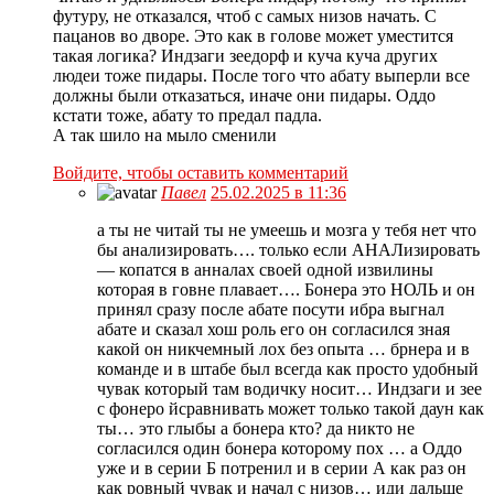
футуру, не отказался, чтоб с самых низов начать. С
пацанов во дворе. Это как в голове может уместится
такая логика? Индзаги зеедорф и куча куча других
людеи тоже пидары. После того что абату выперли все
должны были отказаться, иначе они пидары. Оддо
кстати тоже, абату то предал падла.
А так шило на мыло сменили
Войдите, чтобы оставить комментарий
Павел
25.02.2025 в 11:36
а ты не читай ты не умеешь и мозга у тебя нет что
бы анализировать…. только если АНАЛизировать
— копатся в анналах своей одной извилины
которая в говне плавает…. Бонера это НОЛЬ и он
принял сразу после абате посути ибра выгнал
абате и сказал хош роль его он согласился зная
какой он никчемный лох без опыта … брнера и в
команде и в штабе был всегда как просто удобный
чувак который там водичку носит… Индзаги и зее
с фонеро йсравнивать может только такой даун как
ты… это глыбы а бонера кто? да никто не
согласился один бонера которому пох … а Оддо
уже и в серии Б потренил и в серии А как раз он
как ровный чувак и начал с низов… иди дальше