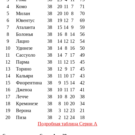
4
Комо
38
20
11
7
71
5
Милан
38
20
10
8
70
6
Ювентус
38
19
12
7
69
7
Аталанта
38
15
14
9
59
8
Болонья
38
16
8
14
56
9
Лацио
38
14
12
12
54
10
Удинезе
38
14
8
16
50
11
Сассуоло
38
14
7
17
49
12
Парма
38
11
12
15
45
13
Торино
38
12
9
17
45
14
Кальяри
38
11
10
17
43
15
Фиорентина
38
9
15
14
42
16
Дженоа
38
10
11
17
41
17
Лечче
38
10
8
20
38
18
Кремонезе
38
8
10
20
34
19
Верона
38
3
12
23
21
20
Пиза
38
2
12
24
18
Подробная таблица Серии А