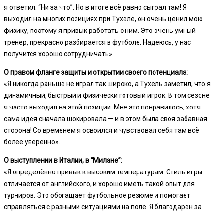
я ответил: “Ни за что”. Но в итоге всё равно сыграл там! Я
выходил на многих позициях при Тухеле, он очень ценил мою
физику, поэтому я привык работать с ним. Это очень умный
тренер, прекрасно разбирается в футболе. Надеюсь, у нас
получится хорошо сотрудничать».
О правом фланге защиты и открытии своего потенциала:
«Я никогда раньше не играл так широко, а Тухель заметил, что я
динамичный, быстрый и физически готовый игрок. В том сезоне
я часто выходил на этой позиции. Мне это понравилось, хотя
сама идея сначала шокировала — и в этом была своя забавная
сторона! Со временем я освоился и чувствовал себя там всё
более уверенно».
О выступлении в Италии, в “Милане”:
«Я определённо привык к высоким температурам. Стиль игры
отличается от английского, и хорошо иметь такой опыт для
турниров. Это обогащает футбольное резюме и помогает
справляться с разными ситуациями на поле. Я благодарен за