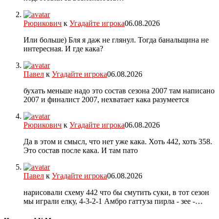
Рюрикович
к
Угадайте игрока
06.08.2026
Или больше) Бля я даж не глянул. Тогда банальщина не
интересная. И где кака?
Павел
к
Угадайте игрока
06.08.2026
бухать меньше надо это состав сезона 2007 там написано
2007 и финалист 2007, нехватает кака разумеется
Рюрикович
к
Угадайте игрока
06.08.2026
Да в этом и смысл, что нет уже кака. Хоть 442, хоть 358.
Это состав после кака. И там пато
Павел
к
Угадайте игрока
06.08.2026
нарисовали схему 442 что бы смутить суки, в тот сезон
мы играли елку, 4-3-2-1 Амбро гаттуза пирла - зее -…