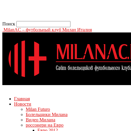
Поиск
MilanAC – футбольный клуб Милан Италия
Главная
Новости
Milan Futuro
Болельщики Милана
Видео Милана
россонери на Евро
Евро 2012