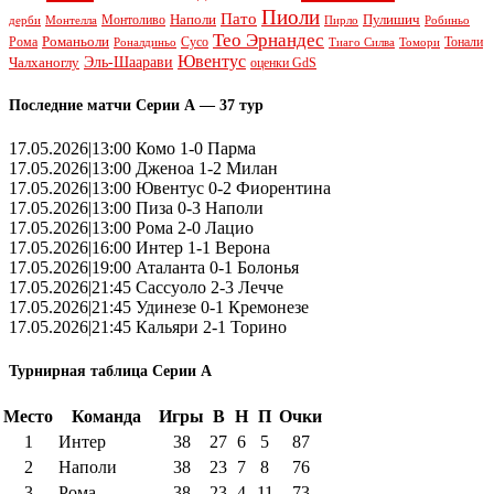
Пиоли
Пато
Наполи
Монтоливо
Пулишич
Монтелла
Пирло
дерби
Робиньо
Тео Эрнандес
Рома
Романьоли
Сусо
Тонали
Роналдиньо
Тиаго Силва
Томори
Ювентус
Эль-Шаарави
Чалханоглу
оценки GdS
Последние матчи Серии А — 37 тур
17.05.2026|13:00 Комо 1-0 Парма
17.05.2026|13:00 Дженоа 1-2 Милан
17.05.2026|13:00 Ювентус 0-2 Фиорентина
17.05.2026|13:00 Пиза 0-3 Наполи
17.05.2026|13:00 Рома 2-0 Лацио
17.05.2026|16:00 Интер 1-1 Верона
17.05.2026|19:00 Аталанта 0-1 Болонья
17.05.2026|21:45 Сассуоло 2-3 Лечче
17.05.2026|21:45 Удинезе 0-1 Кремонезе
17.05.2026|21:45 Кальяри 2-1 Торино
Турнирная таблица Серии А
Место
Команда
Игры
В
Н
П
Очки
1
Интер
38
27
6
5
87
2
Наполи
38
23
7
8
76
3
Рома
38
23
4
11
73