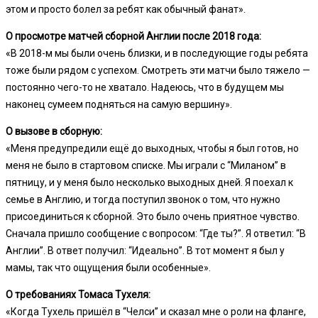
этом и просто болел за ребят как обычный фанат».
О просмотре матчей сборной Англии после 2018 года:
«В 2018-м мы были очень близки, и в последующие годы ребята
тоже были рядом с успехом. Смотреть эти матчи было тяжело —
постоянно чего-то не хватало. Надеюсь, что в будущем мы
наконец сумеем подняться на самую вершину».
О вызове в сборную:
«Меня предупредили ещё до выходных, чтобы я был готов, но
меня не было в стартовом списке. Мы играли с “Миланом” в
пятницу, и у меня было несколько выходных дней. Я поехал к
семье в Англию, и тогда поступил звонок о том, что нужно
присоединиться к сборной. Это было очень приятное чувство.
Сначала пришло сообщение с вопросом: “Где ты?”. Я ответил: “В
Англии”. В ответ получил: “Идеально”. В тот момент я был у
мамы, так что ощущения были особенные».
О требованиях Томаса Тухеля:
«Когда Тухель пришёл в “Челси” и сказал мне о роли на фланге,