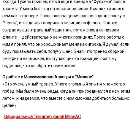
«Когда Тухель пришёл, я был ещё в аренде в “Фулхэме” после
травмы. У меня был год на восстановление. Я мало что знал о
нём как о тренере. После возвращения прошёл предсезонку с
“Челси”, и тогда мы говорили о позиции на фланге. Я даже
сыграл как центральный защитник, потом снова на правом
фланге — действительно на многих позициях. После работы с
ним я понял, что он хорошо знает меня как игрока. Я думал: если
буду показывать себя, получу шанс. Знал, что тренер сборной
смотрит и на игроков, выступающих за границей, поэтому
надеялся, что он обратит внимание».
О работе с Массимилиано Аллегри в “Милане”:
«Это очень умный тренер. У него огромный опыт и множество
побед. Мы были очень рады, когда он присоединился к нам этим
летом, и надеемся, что вместе с ним сможем добиться больших
целей».
Официальный Telegram канал MilanAC