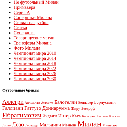
Не футбольный Милан
Примавера
Серия А
Соперники Милана
Ставки на футбол
Статьи
Суперлига
Товарищеские матчи
Трансферы Милана
Фото Милана
Чемпионат мира 2010
Чемпионат мира 2014
Чемпионат мира 2018
Чемпионат мира 2022
Чемпионат мира 2026
Чемпионат мира 2030
Футбольные бренды
Аллегри
Балотелли
Берлускони
Беннасер
Анчелотти
Аталанта
Галлиани
Гаттузо
Доннарумма
Жиру
Зеедорф
Ибрагимович
Интер
Кака
Индзаги
Кессье
Калабрия
Кассано
Милан
Леао
Мальдини
Меньян
Леонардо
Лацио
Миланское