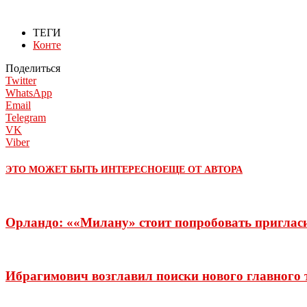
ТЕГИ
Конте
Поделиться
Twitter
WhatsApp
Email
Telegram
VK
Viber
ЭТО МОЖЕТ БЫТЬ ИНТЕРЕСНО
ЕЩЕ ОТ АВТОРА
Орландо: ««Милану» стоит попробовать пригласи
Ибрагимович возглавил поиски нового главного