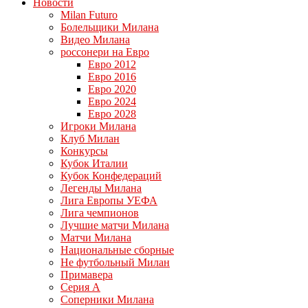
Новости
Milan Futuro
Болельщики Милана
Видео Милана
россонери на Евро
Евро 2012
Евро 2016
Евро 2020
Евро 2024
Евро 2028
Игроки Милана
Клуб Милан
Конкурсы
Кубок Италии
Кубок Конфедераций
Легенды Милана
Лига Европы УЕФА
Лига чемпионов
Лучшие матчи Милана
Матчи Милана
Национальные сборные
Не футбольный Милан
Примавера
Серия А
Соперники Милана