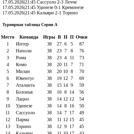
17.05.2026|21:45 Сассуоло 2-3 Лечче
17.05.2026|21:45 Удинезе 0-1 Кремонезе
17.05.2026|21:45 Кальяри 2-1 Торино
Турнирная таблица Серии А
Место
Команда
Игры
В
Н
П
Очки
1
Интер
38
27
6
5
87
2
Наполи
38
23
7
8
76
3
Рома
38
23
4
11
73
4
Комо
38
20
11
7
71
5
Милан
38
20
10
8
70
6
Ювентус
38
19
12
7
69
7
Аталанта
38
15
14
9
59
8
Болонья
38
16
8
14
56
9
Лацио
38
14
12
12
54
10
Удинезе
38
14
8
16
50
11
Сассуоло
38
14
7
17
49
12
Парма
38
11
12
15
45
13
Торино
38
12
9
17
45
14
Кальяри
38
11
10
17
43