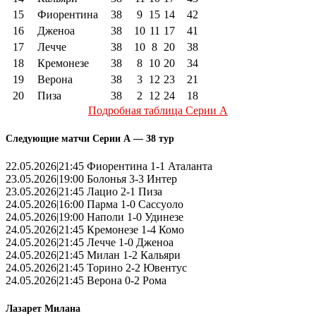
15
Фиорентина
38
9
15
14
42
16
Дженоа
38
10
11
17
41
17
Лечче
38
10
8
20
38
18
Кремонезе
38
8
10
20
34
19
Верона
38
3
12
23
21
20
Пиза
38
2
12
24
18
Подробная таблица Серии А
Следующие матчи Серии А — 38 тур
22.05.2026|21:45 Фиорентина 1-1 Аталанта
23.05.2026|19:00 Болонья 3-3 Интер
23.05.2026|21:45 Лацио 2-1 Пиза
24.05.2026|16:00 Парма 1-0 Сассуоло
24.05.2026|19:00 Наполи 1-0 Удинезе
24.05.2026|21:45 Кремонезе 1-4 Комо
24.05.2026|21:45 Лечче 1-0 Дженоа
24.05.2026|21:45 Милан 1-2 Кальяри
24.05.2026|21:45 Торино 2-2 Ювентус
24.05.2026|21:45 Верона 0-2 Рома
Лазарет Милана