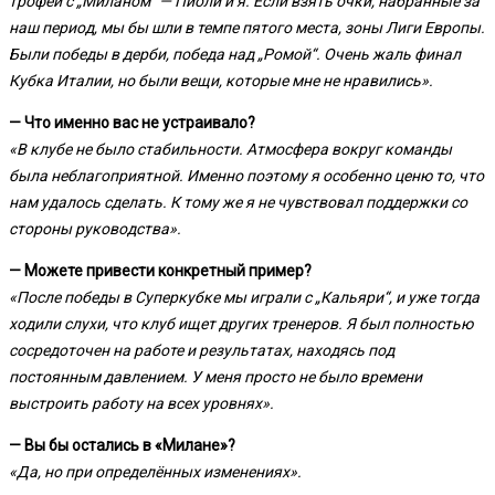
трофеи с „Миланом“ — Пиоли и я. Если взять очки, набранные за
наш период, мы бы шли в темпе пятого места, зоны Лиги Европы.
Были победы в дерби, победа над „Ромой“. Очень жаль финал
Кубка Италии, но были вещи, которые мне не нравились».
— Что именно вас не устраивало?
«В клубе не было стабильности. Атмосфера вокруг команды
была неблагоприятной. Именно поэтому я особенно ценю то, что
нам удалось сделать. К тому же я не чувствовал поддержки со
стороны руководства».
— Можете привести конкретный пример?
«После победы в Суперкубке мы играли с „Кальяри“, и уже тогда
ходили слухи, что клуб ищет других тренеров. Я был полностью
сосредоточен на работе и результатах, находясь под
постоянным давлением. У меня просто не было времени
выстроить работу на всех уровнях».
— Вы бы остались в «Милане»?
«Да, но при определённых изменениях».