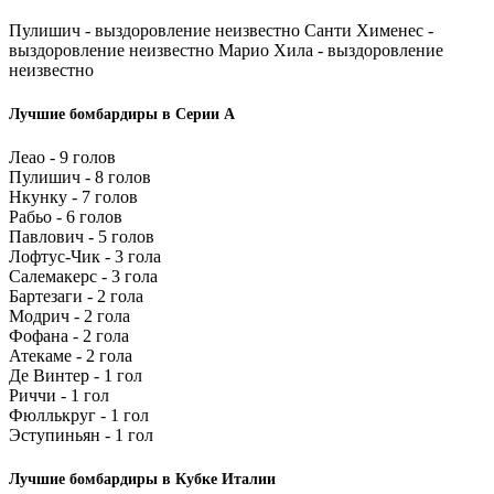
Пулишич - выздоровление неизвестно Санти Хименес -
выздоровление неизвестно Марио Хила - выздоровление
неизвестно
Лучшие бомбардиры в Серии А
Леао - 9 голов
Пулишич - 8 голов
Нкунку - 7 голов
Рабьо - 6 голов
Павлович - 5 голов
Лофтус-Чик - 3 гола
Салемакерс - 3 гола
Бартезаги - 2 гола
Модрич - 2 гола
Фофана - 2 гола
Атекаме - 2 гола
Де Винтер - 1 гол
Риччи - 1 гол
Фюллькруг - 1 гол
Эступиньян - 1 гол
Лучшие бомбардиры в Кубке Италии