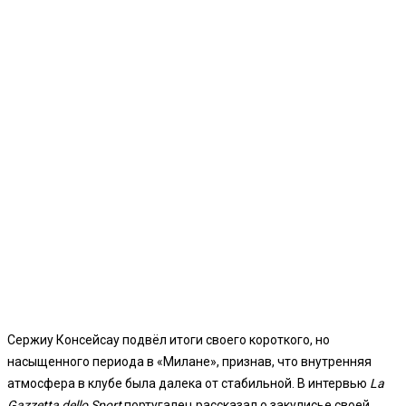
Сержиу Консейсау подвёл итоги своего короткого, но
насыщенного периода в «Милане», признав, что внутренняя
атмосфера в клубе была далека от стабильной. В интервью
La
Gazzetta dello Sport
португалец рассказал о закулисье своей