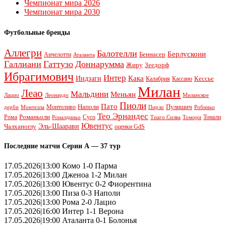
Чемпионат мира 2026
Чемпионат мира 2030
Футбольные бренды
Аллегри
Балотелли
Берлускони
Беннасер
Анчелотти
Аталанта
Галлиани
Гаттузо
Доннарумма
Жиру
Зеедорф
Ибрагимович
Интер
Кака
Индзаги
Кессье
Калабрия
Кассано
Милан
Леао
Мальдини
Меньян
Леонардо
Лацио
Миланское
Пиоли
Пато
Наполи
Монтоливо
Пулишич
Монтелла
Пирло
дерби
Робиньо
Тео Эрнандес
Рома
Романьоли
Сусо
Тонали
Роналдиньо
Тиаго Силва
Томори
Ювентус
Эль-Шаарави
Чалханоглу
оценки GdS
Последние матчи Серии А — 37 тур
17.05.2026|13:00 Комо 1-0 Парма
17.05.2026|13:00 Дженоа 1-2 Милан
17.05.2026|13:00 Ювентус 0-2 Фиорентина
17.05.2026|13:00 Пиза 0-3 Наполи
17.05.2026|13:00 Рома 2-0 Лацио
17.05.2026|16:00 Интер 1-1 Верона
17.05.2026|19:00 Аталанта 0-1 Болонья