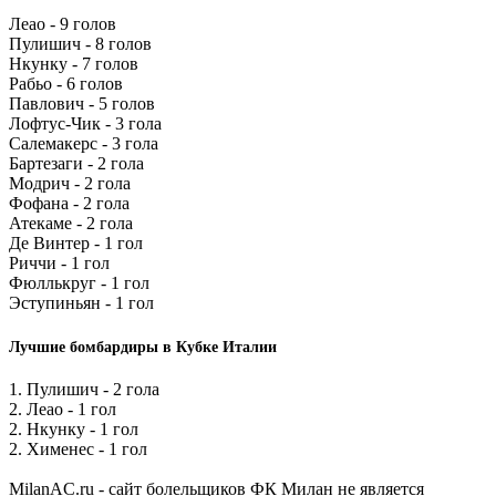
Леао - 9 голов
Пулишич - 8 голов
Нкунку - 7 голов
Рабьо - 6 голов
Павлович - 5 голов
Лофтус-Чик - 3 гола
Салемакерс - 3 гола
Бартезаги - 2 гола
Модрич - 2 гола
Фофана - 2 гола
Атекаме - 2 гола
Де Винтер - 1 гол
Риччи - 1 гол
Фюллькруг - 1 гол
Эступиньян - 1 гол
Лучшие бомбардиры в Кубке Италии
1. Пулишич - 2 гола
2. Леао - 1 гол
2. Нкунку - 1 гол
2. Хименес - 1 гол
MilanAC.ru - сайт болельщиков ФК Милан не является