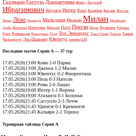
Галлиани
Гаттузо
Доннарумма
Жиру
Зеедорф
Ибрагимович
Интер
Кака
Индзаги
Кессье
Калабрия
Кассано
Милан
Леао
Мальдини
Меньян
Леонардо
Лацио
Миланское
Пиоли
Пато
Наполи
Монтоливо
Пулишич
Монтелла
Пирло
дерби
Робиньо
Тео Эрнандес
Рома
Романьоли
Сусо
Тонали
Роналдиньо
Тиаго Силва
Томори
Ювентус
Эль-Шаарави
Чалханоглу
оценки GdS
Последние матчи Серии А — 37 тур
17.05.2026|13:00 Комо 1-0 Парма
17.05.2026|13:00 Дженоа 1-2 Милан
17.05.2026|13:00 Ювентус 0-2 Фиорентина
17.05.2026|13:00 Пиза 0-3 Наполи
17.05.2026|13:00 Рома 2-0 Лацио
17.05.2026|16:00 Интер 1-1 Верона
17.05.2026|19:00 Аталанта 0-1 Болонья
17.05.2026|21:45 Сассуоло 2-3 Лечче
17.05.2026|21:45 Удинезе 0-1 Кремонезе
17.05.2026|21:45 Кальяри 2-1 Торино
Турнирная таблица Серии А