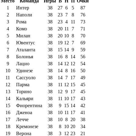
Место
Команда
Игры
В
Н
П
Очки
1
Интер
38
27
6
5
87
2
Наполи
38
23
7
8
76
3
Рома
38
23
4
11
73
4
Комо
38
20
11
7
71
5
Милан
38
20
10
8
70
6
Ювентус
38
19
12
7
69
7
Аталанта
38
15
14
9
59
8
Болонья
38
16
8
14
56
9
Лацио
38
14
12
12
54
10
Удинезе
38
14
8
16
50
11
Сассуоло
38
14
7
17
49
12
Парма
38
11
12
15
45
13
Торино
38
12
9
17
45
14
Кальяри
38
11
10
17
43
15
Фиорентина
38
9
15
14
42
16
Дженоа
38
10
11
17
41
17
Лечче
38
10
8
20
38
18
Кремонезе
38
8
10
20
34
19
Верона
38
3
12
23
21