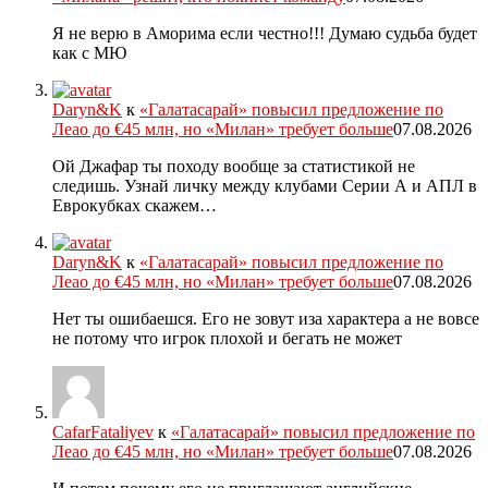
Я не верю в Аморима если честно!!! Думаю судьба будет
как с МЮ
Daryn&K
к
«Галатасарай» повысил предложение по
Леао до €45 млн, но «Милан» требует больше
07.08.2026
Ой Джафар ты походу вообще за статистикой не
следишь. Узнай личку между клубами Серии А и АПЛ в
Еврокубках скажем…
Daryn&K
к
«Галатасарай» повысил предложение по
Леао до €45 млн, но «Милан» требует больше
07.08.2026
Нет ты ошибаешся. Его не зовут иза характера а не вовсе
не потому что игрок плохой и бегать не может
CafarFataliyev
к
«Галатасарай» повысил предложение по
Леао до €45 млн, но «Милан» требует больше
07.08.2026