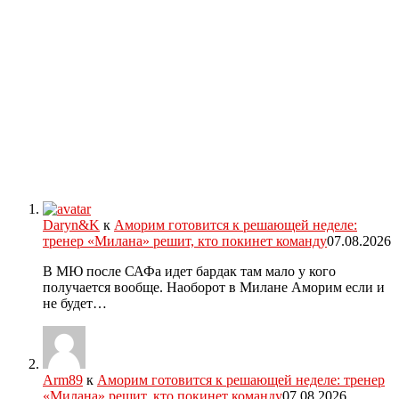
Daryn&K
к
Аморим готовится к решающей неделе:
тренер «Милана» решит, кто покинет команду
07.08.2026
В МЮ после САФа идет бардак там мало у кого
получается вообще. Наоборот в Милане Аморим если и
не будет…
Arm89
к
Аморим готовится к решающей неделе: тренер
«Милана» решит, кто покинет команду
07.08.2026