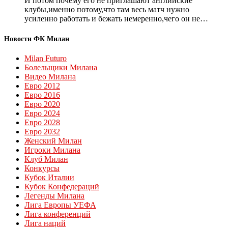
И потом почему его не приглашают английские
клубы,именно потому,что там весь матч нужно
усиленно работать и бежать немеренно,чего он не…
Новости ФК Милан
Milan Futuro
Болельщики Милана
Видео Милана
Евро 2012
Евро 2016
Евро 2020
Евро 2024
Евро 2028
Евро 2032
Женский Милан
Игроки Милана
Клуб Милан
Конкурсы
Кубок Италии
Кубок Конфедераций
Легенды Милана
Лига Европы УЕФА
Лига конференций
Лига наций