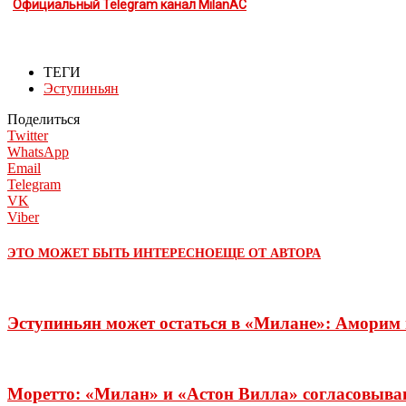
Официальный Telegram канал MilanAC
ТЕГИ
Эступиньян
Поделиться
Twitter
WhatsApp
Email
Telegram
VK
Viber
ЭТО МОЖЕТ БЫТЬ ИНТЕРЕСНО
ЕЩЕ ОТ АВТОРА
Эступиньян может остаться в «Милане»: Аморим 
Моретто: «Милан» и «Астон Вилла» согласовыва