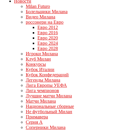
Новости
Milan Futuro
Болельщики Милана
Видео Милана
россонери на Евро
Евро 2012
Евро 2016
Евро 2020
Евро 2024
Евро 2028
Игроки Милана
Клуб Милан
Конкурсы
Кубок Италии
Кубок Конфедераций
Легенды Милана
Лига Европы УЕФА
Лига чемпионов
Лучшие матчи Милана
Матчи Милана
Национальные сборные
Не футбольный Милан
Примавера
Серия А
Соперники Милана