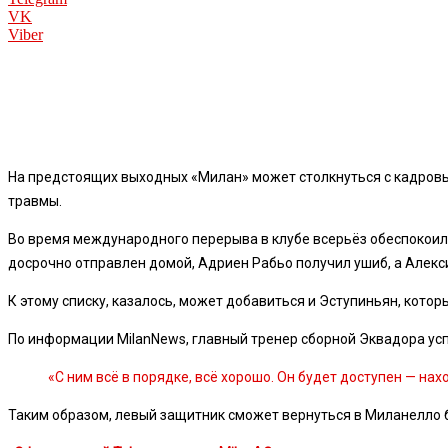
VK
Viber
На предстоящих выходных «Милан» может столкнуться с кадровым
травмы.
Во время международного перерыва в клубе всерьёз обеспокоил
досрочно отправлен домой, Адриен Рабьо получил ушиб, а Алекс
К этому списку, казалось, может добавиться и Эступиньян, кото
По информации MilanNews, главный тренер сборной Эквадора ус
«С ним всё в порядке, всё хорошо. Он будет доступен — на
Таким образом, левый защитник сможет вернуться в Миланелло бе