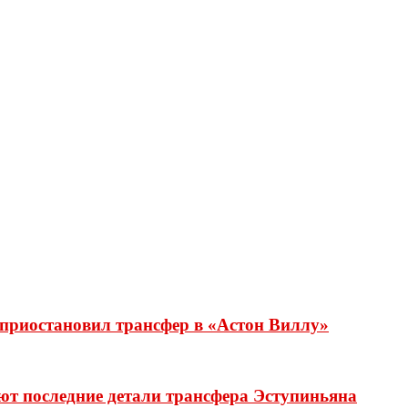
приостановил трансфер в «Астон Виллу»
ют последние детали трансфера Эступиньяна