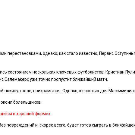
и перестановками, однако, как стало известно, Первис Эступинья
ись состоянием нескольких ключевых футболистов. Кристиан Пул
ис Салемакерс уже точно пропустит ближайший матч.
рый покинул поле, прихрамывая. Однако, к счастью для Массимилиа
покоил болельщиков:
ходится в хорошей форме».
з повреждений и, скорее всего, будет готов сыграть в ближайшем