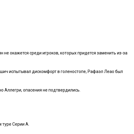
н не окажется среди игроков, которых придется заменить из-за
ишич испытывал дискомфорт в голеностопе, Рафаэл Леао был
но Аллегри, опасения не подтвердились.
 туре Серии A.