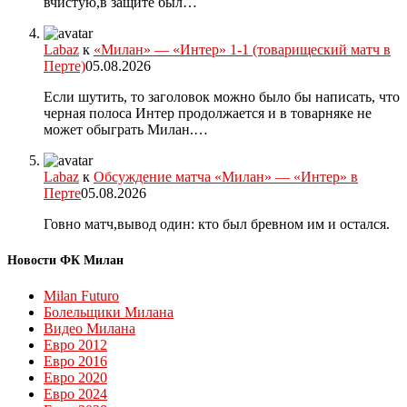
вчистую,в защите был…
Labaz
к
«Милан» — «Интер» 1-1 (товарищеский матч в
Перте)
05.08.2026
Если шутить, то заголовок можно было бы написать, что
черная полоса Интер продолжается и в товарняке не
может обыграть Милан.…
Labaz
к
Обсуждение матча «Милан» — «Интер» в
Перте
05.08.2026
Говно матч,вывод один: кто был бревном им и остался.
Новости ФК Милан
Milan Futuro
Болельщики Милана
Видео Милана
Евро 2012
Евро 2016
Евро 2020
Евро 2024