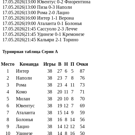
17.05.2026|13:00 Ювентус 0-2 Фиорентина
17.05.2026|13:00 Пиза 0-3 Наполи
17.05.2026|13:00 Рома 2-0 Лацио
17.05.2026|16:00 Интер 1-1 Верона
17.05.2026|19:00 Аталанта 0-1 Болонья
17.05.2026|21:45 Сассуоло 2-3 Лечче
17.05.2026|21:45 Удинезе 0-1 Кремонезе
17.05.2026|21:45 Кальяри 2-1 Торино
Турнирная таблица Серии А
Место
Команда
Игры
В
Н
П
Очки
1
Интер
38
27
6
5
87
2
Наполи
38
23
7
8
76
3
Рома
38
23
4
11
73
4
Комо
38
20
11
7
71
5
Милан
38
20
10
8
70
6
Ювентус
38
19
12
7
69
7
Аталанта
38
15
14
9
59
8
Болонья
38
16
8
14
56
9
Лацио
38
14
12
12
54
10
Удинезе
38
14
8
16
50