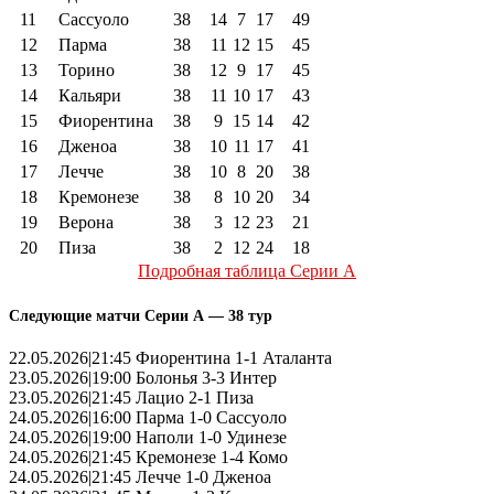
11
Сассуоло
38
14
7
17
49
12
Парма
38
11
12
15
45
13
Торино
38
12
9
17
45
14
Кальяри
38
11
10
17
43
15
Фиорентина
38
9
15
14
42
16
Дженоа
38
10
11
17
41
17
Лечче
38
10
8
20
38
18
Кремонезе
38
8
10
20
34
19
Верона
38
3
12
23
21
20
Пиза
38
2
12
24
18
Подробная таблица Серии А
Следующие матчи Серии А — 38 тур
22.05.2026|21:45 Фиорентина 1-1 Аталанта
23.05.2026|19:00 Болонья 3-3 Интер
23.05.2026|21:45 Лацио 2-1 Пиза
24.05.2026|16:00 Парма 1-0 Сассуоло
24.05.2026|19:00 Наполи 1-0 Удинезе
24.05.2026|21:45 Кремонезе 1-4 Комо
24.05.2026|21:45 Лечче 1-0 Дженоа