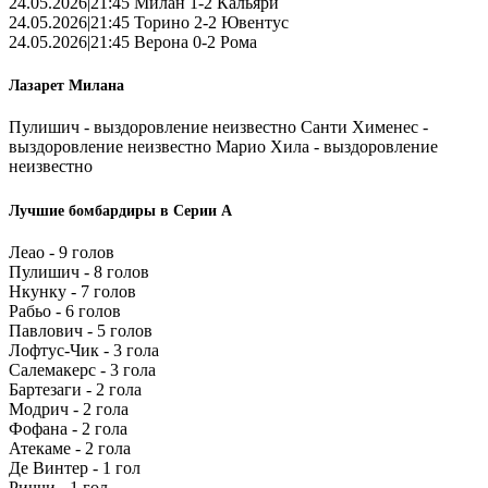
24.05.2026|21:45 Милан 1-2 Кальяри
24.05.2026|21:45 Торино 2-2 Ювентус
24.05.2026|21:45 Верона 0-2 Рома
Лазарет Милана
Пулишич - выздоровление неизвестно Санти Хименес -
выздоровление неизвестно Марио Хила - выздоровление
неизвестно
Лучшие бомбардиры в Серии А
Леао - 9 голов
Пулишич - 8 голов
Нкунку - 7 голов
Рабьо - 6 голов
Павлович - 5 голов
Лофтус-Чик - 3 гола
Салемакерс - 3 гола
Бартезаги - 2 гола
Модрич - 2 гола
Фофана - 2 гола
Атекаме - 2 гола
Де Винтер - 1 гол
Риччи - 1 гол