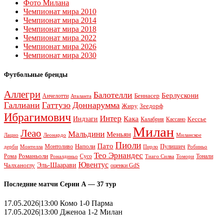
Фото Милана
Чемпионат мира 2010
Чемпионат мира 2014
Чемпионат мира 2018
Чемпионат мира 2022
Чемпионат мира 2026
Чемпионат мира 2030
Футбольные бренды
Аллегри
Балотелли
Берлускони
Беннасер
Анчелотти
Аталанта
Галлиани
Гаттузо
Доннарумма
Жиру
Зеедорф
Ибрагимович
Интер
Кака
Индзаги
Кессье
Калабрия
Кассано
Милан
Леао
Мальдини
Меньян
Леонардо
Лацио
Миланское
Пиоли
Пато
Наполи
Монтоливо
Пулишич
Монтелла
Пирло
дерби
Робиньо
Тео Эрнандес
Рома
Романьоли
Сусо
Тонали
Роналдиньо
Тиаго Силва
Томори
Ювентус
Эль-Шаарави
Чалханоглу
оценки GdS
Последние матчи Серии А — 37 тур
17.05.2026|13:00 Комо 1-0 Парма
17.05.2026|13:00 Дженоа 1-2 Милан