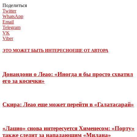
Поделиться
Twitter
WhatsApp
Email
Telegram
VK
Viber
ЭТО МОЖЕТ БЫТЬ ИНТЕРЕСНО
ЕЩЕ ОТ АВТОРА
Донандони о Леао: «Иногда я бы просто схватил
его за косички»
Скира: Леао еще может перейти в «Галатасарай»
«Лацио» снова интересуется Хименесом: «Порту»
также следит за нападающим «Милана»