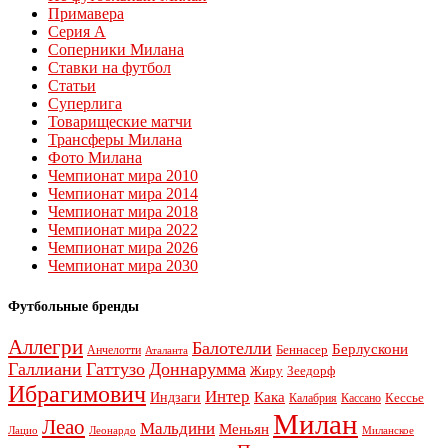
Примавера
Серия А
Соперники Милана
Ставки на футбол
Статьи
Суперлига
Товарищеские матчи
Трансферы Милана
Фото Милана
Чемпионат мира 2010
Чемпионат мира 2014
Чемпионат мира 2018
Чемпионат мира 2022
Чемпионат мира 2026
Чемпионат мира 2030
Футбольные бренды
Аллегри
Балотелли
Берлускони
Беннасер
Анчелотти
Аталанта
Галлиани
Гаттузо
Доннарумма
Жиру
Зеедорф
Ибрагимович
Интер
Кака
Индзаги
Кессье
Калабрия
Кассано
Милан
Леао
Мальдини
Меньян
Леонардо
Лацио
Миланское