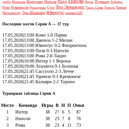
Пиоли
Пато
Наполи
Монтоливо
Пулишич
Монтелла
Пирло
дерби
Робиньо
Тео Эрнандес
Рома
Романьоли
Сусо
Тонали
Роналдиньо
Тиаго Силва
Томори
Ювентус
Эль-Шаарави
Чалханоглу
оценки GdS
Последние матчи Серии А — 37 тур
17.05.2026|13:00 Комо 1-0 Парма
17.05.2026|13:00 Дженоа 1-2 Милан
17.05.2026|13:00 Ювентус 0-2 Фиорентина
17.05.2026|13:00 Пиза 0-3 Наполи
17.05.2026|13:00 Рома 2-0 Лацио
17.05.2026|16:00 Интер 1-1 Верона
17.05.2026|19:00 Аталанта 0-1 Болонья
17.05.2026|21:45 Сассуоло 2-3 Лечче
17.05.2026|21:45 Удинезе 0-1 Кремонезе
17.05.2026|21:45 Кальяри 2-1 Торино
Турнирная таблица Серии А
Место
Команда
Игры
В
Н
П
Очки
1
Интер
38
27
6
5
87
2
Наполи
38
23
7
8
76
3
Рома
38
23
4
11
73