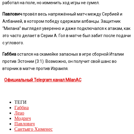
работал на поле, но изменить ход игры не сумел.
Павлович
провёл весь напряжённый матч между Сербией и
Албанией, в котором победу одержали албанцы. Защитник
“Милана” выглядел уверенно и даже подключался к атакам, как
это часто делает в Серии А. Гол в матче был забит после подачи
с углового.
Габбиа
остался на скамейке запасных в игре сборной Италии
против Эстонии (3:1). Возможно, он получит свой шанс во
вторник в матче против Израиля.
Официальный Telegram канал MilanAC
ТЕГИ
Габбиа
Леао
Модрич
Павлович
Сантьяго Хименес