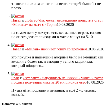
за косички или за яички и на вентилятор🤣 было бы не
плохо
Павел
к
Лофтус-Чик может неожиданно попасть в старт
«Милана» на матч с «Торин
10.08.2026
на самом деле у лохтуса есть все данные играть топово
но он это делает эпизодами в матче минут на 5-10…
Павел
к
«Милан» начинает гонку со временем
10.08.2026
это покупка и назначение аморима было на эмоциях как
эмоции у болел так и эмоции у тупого кардинала,
который обиделся…
Snak
к
«Аталанта» нацелилась на Риччи: «Милан» готов
продать полузащитника за 20 миллионов евро
10.08.2026
Ну давайте продадим итальянца, и ещё 2-ух черных
возьмём
Новости ФК Милан