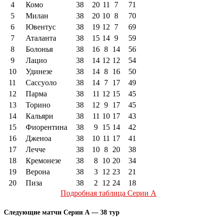
4
Комо
38
20
11
7
71
5
Милан
38
20
10
8
70
6
Ювентус
38
19
12
7
69
7
Аталанта
38
15
14
9
59
8
Болонья
38
16
8
14
56
9
Лацио
38
14
12
12
54
10
Удинезе
38
14
8
16
50
11
Сассуоло
38
14
7
17
49
12
Парма
38
11
12
15
45
13
Торино
38
12
9
17
45
14
Кальяри
38
11
10
17
43
15
Фиорентина
38
9
15
14
42
16
Дженоа
38
10
11
17
41
17
Лечче
38
10
8
20
38
18
Кремонезе
38
8
10
20
34
19
Верона
38
3
12
23
21
20
Пиза
38
2
12
24
18
Подробная таблица Серии А
Следующие матчи Серии А — 38 тур