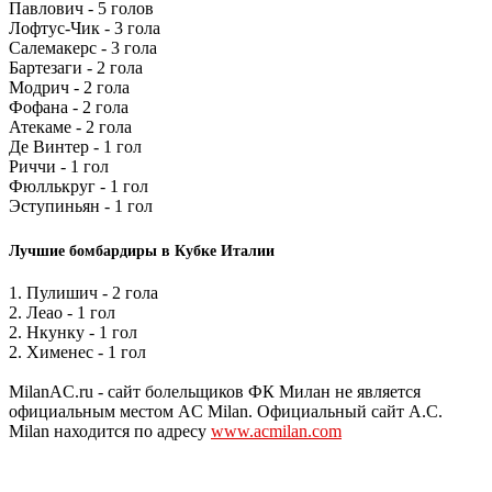
Павлович - 5 голов
Лофтус-Чик - 3 гола
Салемакерс - 3 гола
Бартезаги - 2 гола
Модрич - 2 гола
Фофана - 2 гола
Атекаме - 2 гола
Де Винтер - 1 гол
Риччи - 1 гол
Фюллькруг - 1 гол
Эступиньян - 1 гол
Лучшие бомбардиры в Кубке Италии
1. Пулишич - 2 гола
2. Леао - 1 гол
2. Нкунку - 1 гол
2. Хименес - 1 гол
MilanAC.ru - сайт болельщиков ФК Милан не является
официальным местом AC Milan. Официальный сайт A.C.
Milan находится по адресу
www.acmilan.com