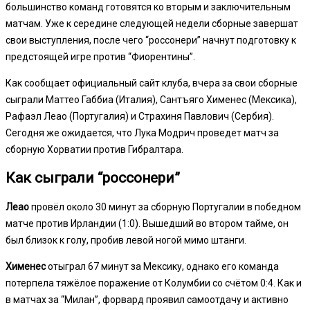
большинство команд готовятся ко вторым и заключительным
матчам. Уже к середине следующей недели сборные завершат
свои выступления, после чего “россонери” начнут подготовку к
предстоящей игре против “Фиорентины”.
Как сообщает официальный сайт клуба, вчера за свои сборные
сыграли Маттео Габбиа (Италия), Сантъяго Хименес (Мексика),
Рафаэл Леао (Португалия) и Страхиня Павлович (Сербия).
Сегодня же ожидается, что Лука Модрич проведет матч за
сборную Хорватии против Гибралтара.
Как сыграли “россонери”
Леао
провёл около 30 минут за сборную Португалии в победном
матче против Ирландии (1:0). Вышедший во втором тайме, он
был близок к голу, пробив левой ногой мимо штанги.
Хименес
отыграл 67 минут за Мексику, однако его команда
потерпела тяжёлое поражение от Колумбии со счётом 0:4. Как и
в матчах за “Милан”, форвард проявил самоотдачу и активно