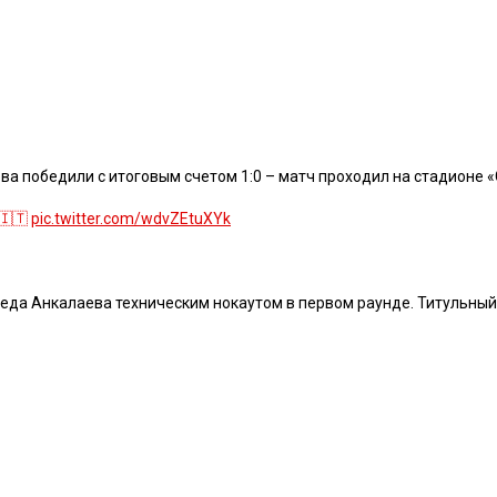
ева победили с итоговым счетом 1:0 – матч проходил на стадионе «
 🇮🇹
pic.twitter.com/wdvZEtuXYk
меда Анкалаева техническим нокаутом в первом раунде. Титульный 