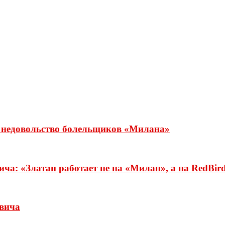
о недовольство болельщиков «Милана»
а: «Златан работает не на «Милан», а на RedBir
вича