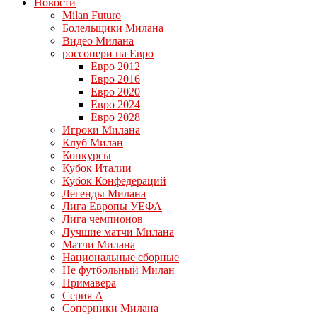
Новости
Milan Futuro
Болельщики Милана
Видео Милана
россонери на Евро
Евро 2012
Евро 2016
Евро 2020
Евро 2024
Евро 2028
Игроки Милана
Клуб Милан
Конкурсы
Кубок Италии
Кубок Конфедераций
Легенды Милана
Лига Европы УЕФА
Лига чемпионов
Лучшие матчи Милана
Матчи Милана
Национальные сборные
Не футбольный Милан
Примавера
Серия А
Соперники Милана