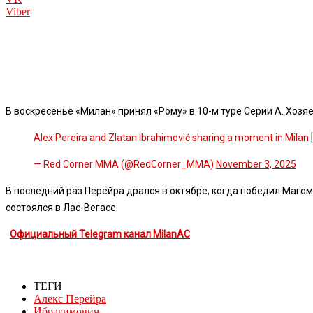
Viber
В воскресенье «Милан» принял «Рому» в 10-м туре Серии А. Хозя
Alex Pereira and Zlatan Ibrahimović sharing a moment in Milan
— Red Corner MMA (@RedCorner_MMA)
November 3, 2025
В последний раз Перейра дрался в октябре, когда победил Маго
состоялся в Лас-Вегасе.
Официальный Telegram канал MilanAC
ТЕГИ
Алекс Перейра
Ибрагимович