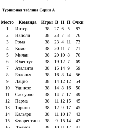
Турнирная таблица Серии А
Место
Команда
Игры
В
Н
П
Очки
1
Интер
38
27
6
5
87
2
Наполи
38
23
7
8
76
3
Рома
38
23
4
11
73
4
Комо
38
20
11
7
71
5
Милан
38
20
10
8
70
6
Ювентус
38
19
12
7
69
7
Аталанта
38
15
14
9
59
8
Болонья
38
16
8
14
56
9
Лацио
38
14
12
12
54
10
Удинезе
38
14
8
16
50
11
Сассуоло
38
14
7
17
49
12
Парма
38
11
12
15
45
13
Торино
38
12
9
17
45
14
Кальяри
38
11
10
17
43
15
Фиорентина
38
9
15
14
42
16
Дженоа
38
10
11
17
41