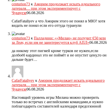
centurion73
к
Аморим продолжает искать идеального
латераля… при этом экспериментирует с
Чуквуезе
06.08.2026
CafarFataliyev а что Аморим этого не понял в МЮ? хотя
видать не понял если его оттуда туранули
centurion73
к
Палладини: «»Милан» не получит €50 млн
за Леау, если им не заинтересуется клуб АПЛ»
06.08.2026
да никому этот пигмей кроме турков не нужен,если
долбоёб кардинал это не поймёт и не опустит цену,то он
дальше будет…
CafarFataliyev
к
Аморим продолжает искать идеального
латераля… при этом экспериментирует с
Чуквуезе
06.08.2026
Настоящий уровень игры Милана можно проверить
только во встречах с английскими командами,и нужно
поблагодарить составителей календаря предсезонной