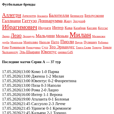
Футбольные бренды
Аллегри
Балотелли
Берлускони
Беннасер
Анчелотти
Аталанта
Галлиани
Гаттузо
Доннарумма
Жиру
Зеедорф
Ибрагимович
Интер
Кака
Индзаги
Кессье
Калабрия
Кассано
Милан
Леао
Мальдини
Меньян
Леонардо
Лацио
Миланское
Пиоли
Пато
Наполи
Монтоливо
Пулишич
Монтелла
Пирло
дерби
Робиньо
Тео Эрнандес
Рома
Романьоли
Сусо
Тонали
Роналдиньо
Тиаго Силва
Томори
Ювентус
Эль-Шаарави
Чалханоглу
оценки GdS
Последние матчи Серии А — 37 тур
17.05.2026|13:00 Комо 1-0 Парма
17.05.2026|13:00 Дженоа 1-2 Милан
17.05.2026|13:00 Ювентус 0-2 Фиорентина
17.05.2026|13:00 Пиза 0-3 Наполи
17.05.2026|13:00 Рома 2-0 Лацио
17.05.2026|16:00 Интер 1-1 Верона
17.05.2026|19:00 Аталанта 0-1 Болонья
17.05.2026|21:45 Сассуоло 2-3 Лечче
17.05.2026|21:45 Удинезе 0-1 Кремонезе
17.05.2026|21:45 Кальяри 2-1 Торино