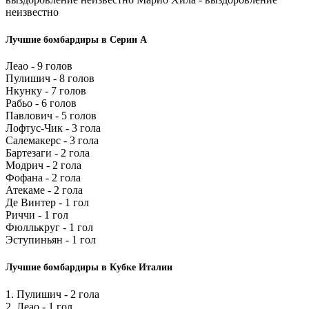
неизвестно
Лучшие бомбардиры в Серии А
Леао - 9 голов
Пулишич - 8 голов
Нкунку - 7 голов
Рабьо - 6 голов
Павлович - 5 голов
Лофтус-Чик - 3 гола
Салемакерс - 3 гола
Бартезаги - 2 гола
Модрич - 2 гола
Фофана - 2 гола
Атекаме - 2 гола
Де Винтер - 1 гол
Риччи - 1 гол
Фюллькруг - 1 гол
Эступиньян - 1 гол
Лучшие бомбардиры в Кубке Италии
1. Пулишич - 2 гола
2. Леао - 1 гол