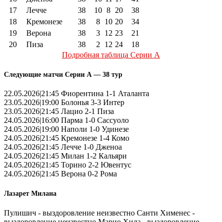
17
Лечче
38
10
8
20
38
18
Кремонезе
38
8
10
20
34
19
Верона
38
3
12
23
21
20
Пиза
38
2
12
24
18
Подробная таблица Серии А
Следующие матчи Серии А — 38 тур
22.05.2026|21:45 Фиорентина 1-1 Аталанта
23.05.2026|19:00 Болонья 3-3 Интер
23.05.2026|21:45 Лацио 2-1 Пиза
24.05.2026|16:00 Парма 1-0 Сассуоло
24.05.2026|19:00 Наполи 1-0 Удинезе
24.05.2026|21:45 Кремонезе 1-4 Комо
24.05.2026|21:45 Лечче 1-0 Дженоа
24.05.2026|21:45 Милан 1-2 Кальяри
24.05.2026|21:45 Торино 2-2 Ювентус
24.05.2026|21:45 Верона 0-2 Рома
Лазарет Милана
Пулишич - выздоровление неизвестно Санти Хименес -
выздоровление неизвестно Марио Хила - выздоровление