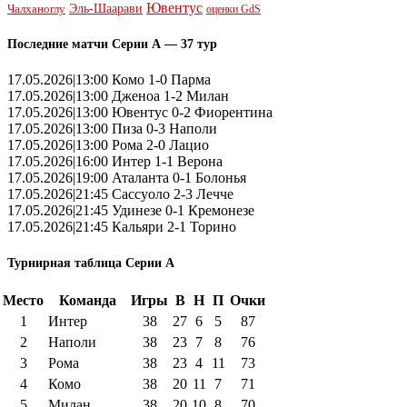
Ювентус
Эль-Шаарави
Чалханоглу
оценки GdS
Последние матчи Серии А — 37 тур
17.05.2026|13:00 Комо 1-0 Парма
17.05.2026|13:00 Дженоа 1-2 Милан
17.05.2026|13:00 Ювентус 0-2 Фиорентина
17.05.2026|13:00 Пиза 0-3 Наполи
17.05.2026|13:00 Рома 2-0 Лацио
17.05.2026|16:00 Интер 1-1 Верона
17.05.2026|19:00 Аталанта 0-1 Болонья
17.05.2026|21:45 Сассуоло 2-3 Лечче
17.05.2026|21:45 Удинезе 0-1 Кремонезе
17.05.2026|21:45 Кальяри 2-1 Торино
Турнирная таблица Серии А
Место
Команда
Игры
В
Н
П
Очки
1
Интер
38
27
6
5
87
2
Наполи
38
23
7
8
76
3
Рома
38
23
4
11
73
4
Комо
38
20
11
7
71
5
Милан
38
20
10
8
70