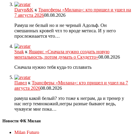
Daryn&K
к
Трансферы «Милана»: кто пришел и ушел на
7 августа 2026
08.08.2026
Рамуш не белый но и не черный Адольф. Он
смешанных кровей чтл то вроде метиса. И у него
прослежиаается что…
Snak
к
Яшари: «Сначала нужно создать новую
ментальность, потом думать о Скудетто»
08.08.2026
Сначала нужно тебя куда-то сплавить
Павел
к
Трансферы «Милана»: кто пришел и ушел на 7
августа 2026
08.08.2026
рамуш какой белый? это тоже к неграм, да и тренер у
нас негр темнокожий,негры разные бывают ведь,
чуквуезе мне пока…
Новости ФК Милан
Milan Futuro