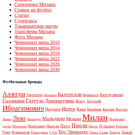
Соперники Милана
Ставки на футбол
Статьи
Суперлига
Товарищеские матчи
Трансферы Милана
Фото Милана
Чемпионат мира 2010
Чемпионат мира 2014
Чемпионат мира 2018
Чемпионат мира 2022
Чемпионат мира 2026
Чемпионат мира 2030
Футбольные бренды
Аллегри
Балотелли
Берлускони
Беннасер
Анчелотти
Аталанта
Галлиани
Гаттузо
Доннарумма
Жиру
Зеедорф
Ибрагимович
Интер
Кака
Индзаги
Кессье
Калабрия
Кассано
Милан
Леао
Мальдини
Меньян
Леонардо
Лацио
Миланское
Пиоли
Пато
Наполи
Монтоливо
Пулишич
Монтелла
Пирло
дерби
Робиньо
Тео Эрнандес
Рома
Романьоли
Сусо
Тонали
Роналдиньо
Тиаго Силва
Томори