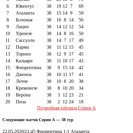
6
Ювентус
38
19
12
7
69
7
Аталанта
38
15
14
9
59
8
Болонья
38
16
8
14
56
9
Лацио
38
14
12
12
54
10
Удинезе
38
14
8
16
50
11
Сассуоло
38
14
7
17
49
12
Парма
38
11
12
15
45
13
Торино
38
12
9
17
45
14
Кальяри
38
11
10
17
43
15
Фиорентина
38
9
15
14
42
16
Дженоа
38
10
11
17
41
17
Лечче
38
10
8
20
38
18
Кремонезе
38
8
10
20
34
19
Верона
38
3
12
23
21
20
Пиза
38
2
12
24
18
Подробная таблица Серии А
Следующие матчи Серии А — 38 тур
22.05.2026|21:45 Фиорентина 1-1 Аталанта