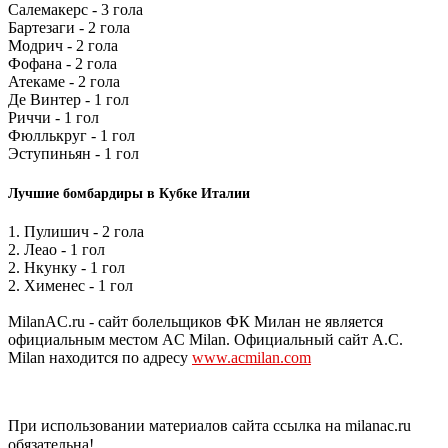
Салемакерс - 3 гола
Бартезаги - 2 гола
Модрич - 2 гола
Фофана - 2 гола
Атекаме - 2 гола
Де Винтер - 1 гол
Риччи - 1 гол
Фюллькруг - 1 гол
Эступиньян - 1 гол
Лучшие бомбардиры в Кубке Италии
1. Пулишич - 2 гола
2. Леао - 1 гол
2. Нкунку - 1 гол
2. Хименес - 1 гол
MilanAC.ru - сайт болельщиков ФК Милан не является
официальным местом AC Milan. Официальный сайт A.C.
Milan находится по адресу
www.acmilan.com
При использовании материалов сайта ссылка на milanac.ru
обязательна!