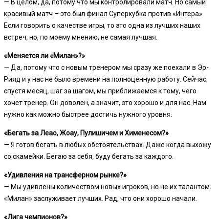
— В целом, да, потому что мы контролировали матч. Но самый
красивый матч – это был финал Суперкубка против «Интера».
Если говорить о качестве игры, то это одна из лучших наших
встреч, но, по моему мнению, не самая лучшая.
«Меняется ли «Милан»?»
— Да, потому что с новым тренером мы сразу же поехали в Эр-
Рияд и у нас не было времени на полноценную работу. Сейчас,
спустя месяц, шаг за шагом, мы приближаемся к тому, чего
хочет тренер. Он доволен, а значит, это хорошо и для нас. Нам
нужно как можно быстрее достичь нужного уровня.
«Бегать за Леао, Жоау, Пулишичем и Хименесом?»
— Я готов бегать в любых обстоятельствах. Даже когда выхожу
со скамейки. Бегаю за себя, буду бегать за каждого.
«Удивления на трансферном рынке?»
— Мы удивлены количеством новых игроков, но не их талантом.
«Милан» заслуживает лучших. Рад, что они хорошо начали.
«Лига чемпионов?»