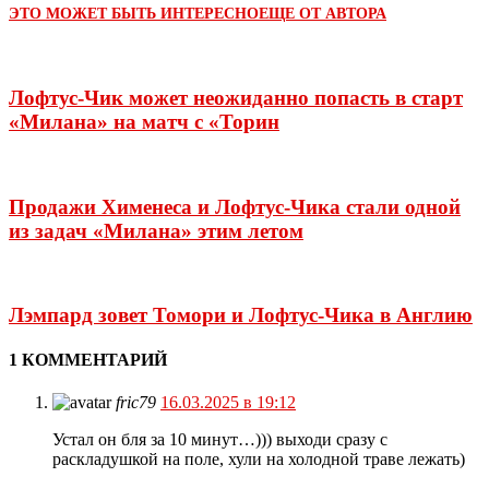
ЭТО МОЖЕТ БЫТЬ ИНТЕРЕСНО
ЕЩЕ ОТ АВТОРА
Лофтус-Чик может неожиданно попасть в старт
«Милана» на матч с «Торин
Продажи Хименеса и Лофтус-Чика стали одной
из задач «Милана» этим летом
Лэмпард зовет Томори и Лофтус-Чика в Англию
1 КОММЕНТАРИЙ
fric79
16.03.2025 в 19:12
Устал он бля за 10 минут…))) выходи сразу с
раскладушкой на поле, хули на холодной траве лежать)