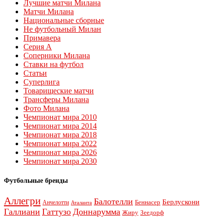
Лучшие матчи Милана
Матчи Милана
Национальные сборные
Не футбольный Милан
Примавера
Серия А
Соперники Милана
Ставки на футбол
Статьи
Суперлига
Товарищеские матчи
Трансферы Милана
Фото Милана
Чемпионат мира 2010
Чемпионат мира 2014
Чемпионат мира 2018
Чемпионат мира 2022
Чемпионат мира 2026
Чемпионат мира 2030
Футбольные бренды
Аллегри
Балотелли
Берлускони
Беннасер
Анчелотти
Аталанта
Галлиани
Гаттузо
Доннарумма
Жиру
Зеедорф