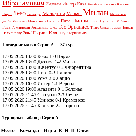
Ибрагимович
Интер
Кака
Индзаги
Кессье
Калабрия
Кассано
Милан
Леао
Мальдини
Меньян
Леонардо
Лацио
Миланское
Пиоли
Пато
Наполи
Монтоливо
Пулишич
Монтелла
Пирло
дерби
Робиньо
Тео Эрнандес
Рома
Романьоли
Сусо
Тонали
Роналдиньо
Тиаго Силва
Томори
Ювентус
Эль-Шаарави
Чалханоглу
оценки GdS
Последние матчи Серии А — 37 тур
17.05.2026|13:00 Комо 1-0 Парма
17.05.2026|13:00 Дженоа 1-2 Милан
17.05.2026|13:00 Ювентус 0-2 Фиорентина
17.05.2026|13:00 Пиза 0-3 Наполи
17.05.2026|13:00 Рома 2-0 Лацио
17.05.2026|16:00 Интер 1-1 Верона
17.05.2026|19:00 Аталанта 0-1 Болонья
17.05.2026|21:45 Сассуоло 2-3 Лечче
17.05.2026|21:45 Удинезе 0-1 Кремонезе
17.05.2026|21:45 Кальяри 2-1 Торино
Турнирная таблица Серии А
Место
Команда
Игры
В
Н
П
Очки