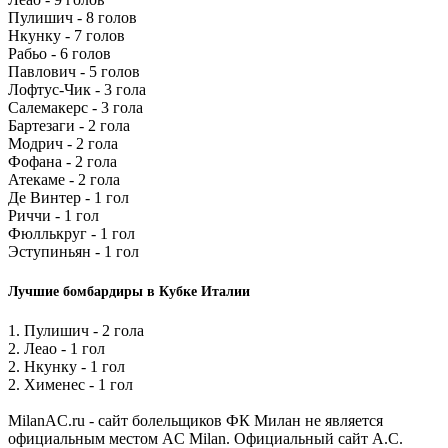
Пулишич - 8 голов
Нкунку - 7 голов
Рабьо - 6 голов
Павлович - 5 голов
Лофтус-Чик - 3 гола
Салемакерс - 3 гола
Бартезаги - 2 гола
Модрич - 2 гола
Фофана - 2 гола
Атекаме - 2 гола
Де Винтер - 1 гол
Риччи - 1 гол
Фюллькруг - 1 гол
Эступиньян - 1 гол
Лучшие бомбардиры в Кубке Италии
1. Пулишич - 2 гола
2. Леао - 1 гол
2. Нкунку - 1 гол
2. Хименес - 1 гол
MilanAC.ru - сайт болельщиков ФК Милан не является
официальным местом AC Milan. Официальный сайт A.C.