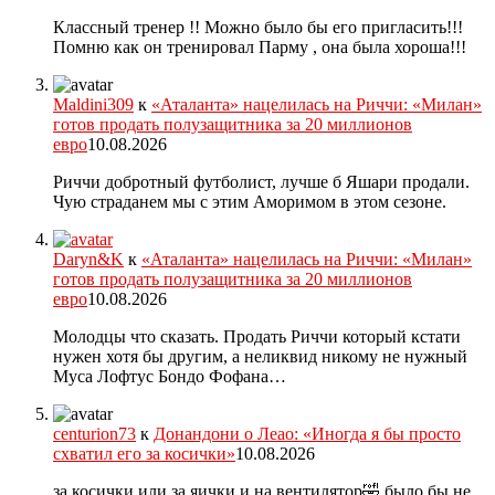
Классный тренер !! Можно было бы его пригласить!!!
Помню как он тренировал Парму , она была хороша!!!
Maldini309
к
«Аталанта» нацелилась на Риччи: «Милан»
готов продать полузащитника за 20 миллионов
евро
10.08.2026
Риччи добротный футболист, лучше б Яшари продали.
Чую страданем мы с этим Аморимом в этом сезоне.
Daryn&K
к
«Аталанта» нацелилась на Риччи: «Милан»
готов продать полузащитника за 20 миллионов
евро
10.08.2026
Молодцы что сказать. Продать Риччи который кстати
нужен хотя бы другим, а неликвид никому не нужный
Муса Лофтус Бондо Фофана…
centurion73
к
Донандони о Леао: «Иногда я бы просто
схватил его за косички»
10.08.2026
за косички или за яички и на вентилятор🤣 было бы не