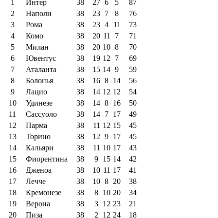
1
Интер
38
27
6
5
87
2
Наполи
38
23
7
8
76
3
Рома
38
23
4
11
73
4
Комо
38
20
11
7
71
5
Милан
38
20
10
8
70
6
Ювентус
38
19
12
7
69
7
Аталанта
38
15
14
9
59
8
Болонья
38
16
8
14
56
9
Лацио
38
14
12
12
54
10
Удинезе
38
14
8
16
50
11
Сассуоло
38
14
7
17
49
12
Парма
38
11
12
15
45
13
Торино
38
12
9
17
45
14
Кальяри
38
11
10
17
43
15
Фиорентина
38
9
15
14
42
16
Дженоа
38
10
11
17
41
17
Лечче
38
10
8
20
38
18
Кремонезе
38
8
10
20
34
19
Верона
38
3
12
23
21
20
Пиза
38
2
12
24
18